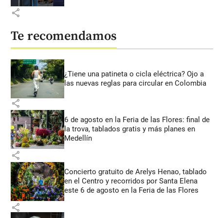
share
Te recomendamos
¿Tiene una patineta o cicla eléctrica? Ojo a
las nuevas reglas para circular en Colombia
share
6 de agosto en la Feria de las Flores: final de
la trova, tablados gratis y más planes en
Medellín
share
Concierto gratuito de Arelys Henao, tablado
en el Centro y recorridos por Santa Elena
este 6 de agosto en la Feria de las Flores
share