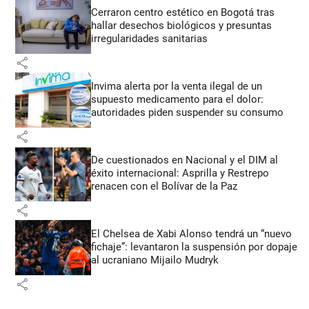
Cerraron centro estético en Bogotá tras
hallar desechos biológicos y presuntas
irregularidades sanitarias
share
Invima alerta por la venta ilegal de un
supuesto medicamento para el dolor:
autoridades piden suspender su consumo
share
De cuestionados en Nacional y el DIM al
éxito internacional: Asprilla y Restrepo
renacen con el Bolívar de la Paz
share
El Chelsea de Xabi Alonso tendrá un “nuevo
fichaje”: levantaron la suspensión por dopaje
al ucraniano Mijailo Mudryk
share