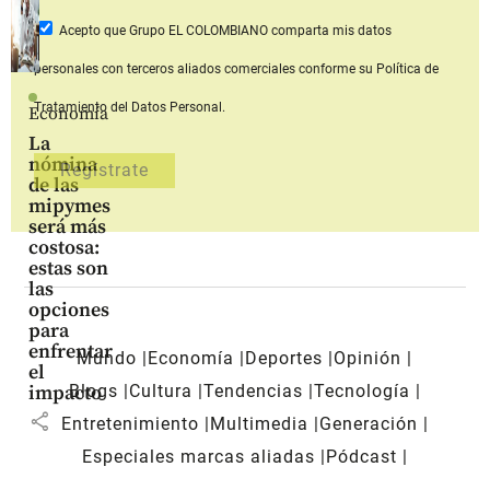
Acepto que Grupo EL COLOMBIANO
comparta mis datos
personales con terceros aliados comerciales
conforme su Política de
Tratamiento del Datos Personal.
Economía
La
nómina
de las
mipymes
será más
costosa:
estas son
las
opciones
para
enfrentar
Mundo
Economía
Deportes
Opinión
el
Blogs
Cultura
Tendencias
Tecnología
impacto
share
Entretenimiento
Multimedia
Generación
Especiales marcas aliadas
Pódcast