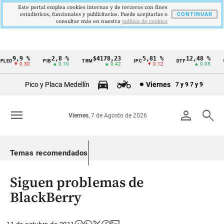
Este portal emplea cookies internas y de terceros con fines
estadísticos, funcionales y publicitarios. Puede aceptarlas o
CONTINUAR
consultar más en nuestra
politica de cookies
9,9 %
2,8 %
$4178,23
5,81 %
12,48 %
EO
PIB
TRM
IPC
DTF
UV
Cintillo
▼ 0.30
▲ 0.10
▲ 0.42
▼ 0.12
▲ 0.05
de
Pico y Placa Medellín
Viernes
7 y 9
7 y 9
indicadores
económicos
menu
person
search
Viernes
, 7 de Agosto de 2026
Colombia
Temas recomendados
Siguen problemas de
BlackBerry