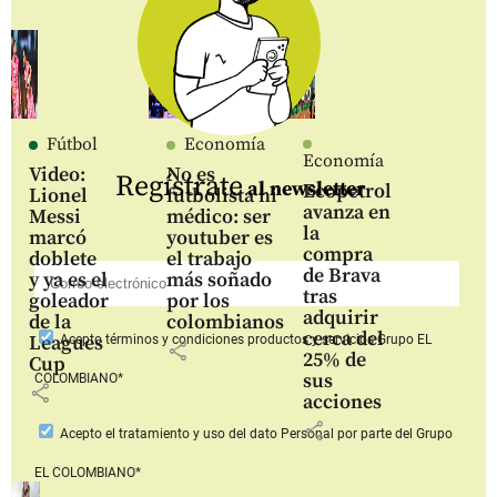
Fútbol
Economía
Economía
Video:
No es
Regístrate
al newsletter
Ecopetrol
Lionel
futbolista ni
avanza en
Messi
médico: ser
la
marcó
youtuber es
compra
doblete
el trabajo
de Brava
y ya es el
más soñado
tras
goleador
por los
adquirir
de la
colombianos
cerca del
Leagues
Acepto
términos y condiciones productos y servicios
Grupo EL
share
25% de
Cup
sus
COLOMBIANO*
share
acciones
share
Acepto
el tratamiento y uso del dato Personal
por parte del Grupo
EL COLOMBIANO*