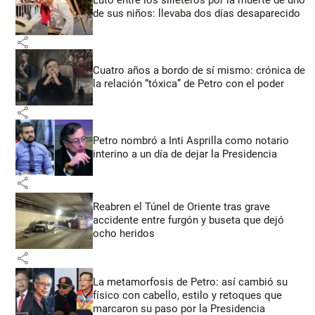
Luto entre los silleteros por la muerte de uno
de sus niños: llevaba dos días desaparecido
share
Cuatro años a bordo de sí mismo: crónica de
la relación “tóxica” de Petro con el poder
share
Petro nombró a Inti Asprilla como notario
interino a un día de dejar la Presidencia
share
Reabren el Túnel de Oriente tras grave
accidente entre furgón y buseta que dejó
ocho heridos
share
La metamorfosis de Petro: así cambió su
físico con cabello, estilo y retoques que
marcaron su paso por la Presidencia