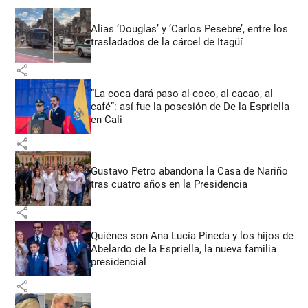
Alias ‘Douglas’ y ‘Carlos Pesebre’, entre los
trasladados de la cárcel de Itagüí
share
“La coca dará paso al coco, al cacao, al
café”: así fue la posesión de De la Espriella
en Cali
share
Gustavo Petro abandona la Casa de Nariño
tras cuatro años en la Presidencia
share
Quiénes son Ana Lucía Pineda y los hijos de
Abelardo de la Espriella, la nueva familia
presidencial
share