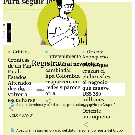
Para seguir leyendo
Críticos
Oriente
Entretenimiento
Antioqueño
Crónicas
Regístrate
al newsletter
¡Está muy
Flores que
de un Fan
cambiada!
cruzan el
Fatal:
Epa Colombia
cielo: así es
Estados
reapareció en
el negocio
Alterados
redes y parece
que mueve
decide
otra
US$ 380
volver a
millones
escucharse
share
en el
Acepto
términos y condiciones productos y servicios
Grupo EL
share
Oriente
COLOMBIANO*
antioqueño
share
Acepto
el tratamiento y uso del dato Personal
por parte del Grupo