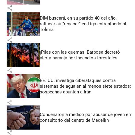
share
DIM buscará, en su partido 40 del año,
ratificar su “renacer” en Liga enfrentando al
Tolima
share
¡Pilas con las quemas! Barbosa decretó
alerta naranja por incendios forestales
share
EE. UU. investiga ciberataques contra
sistemas de agua en al menos siete estados;
sospechas apuntan a Irán
share
Condenaron a médico por abusar de joven en
consultorio del centro de Medellín
share