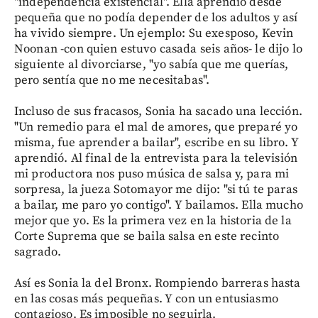
"independencia existencial". Ella aprendió desde
pequeña que no podía depender de los adultos y así
ha vivido siempre. Un ejemplo: Su exesposo, Kevin
Noonan -con quien estuvo casada seis años- le dijo lo
siguiente al divorciarse, "yo sabía que me querías,
pero sentía que no me necesitabas".
Incluso de sus fracasos, Sonia ha sacado una lección.
"Un remedio para el mal de amores, que preparé yo
misma, fue aprender a bailar", escribe en su libro. Y
aprendió. Al final de la entrevista para la televisión
mi productora nos puso música de salsa y, para mi
sorpresa, la jueza Sotomayor me dijo: "si tú te paras
a bailar, me paro yo contigo". Y bailamos. Ella mucho
mejor que yo. Es la primera vez en la historia de la
Corte Suprema que se baila salsa en este recinto
sagrado.
Así es Sonia la del Bronx. Rompiendo barreras hasta
en las cosas más pequeñas. Y con un entusiasmo
contagioso. Es imposible no seguirla.