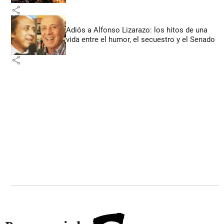
share
Adiós a Alfonso Lizarazo: los hitos de una
vida entre el humor, el secuestro y el Senado
share