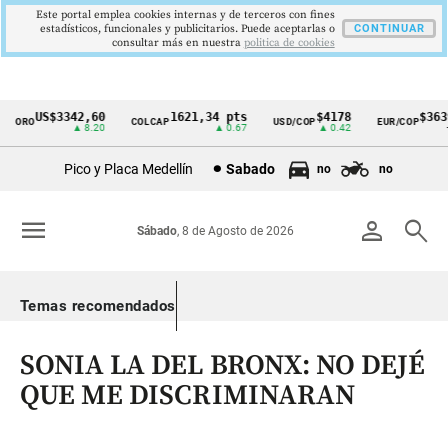
Este portal emplea cookies internas y de terceros con fines
estadísticos, funcionales y publicitarios. Puede aceptarlas o
CONTINUAR
consultar más en nuestra
politica de cookies
US$3342,60
1621,34 pts
$4178
$3639
ORO
COLCAP
USD/COP
EUR/COP
Cintillo
▲ 8.20
▲ 0.67
▲ 0.42
—
de
Pico y Placa Medellín
Sabado
no
no
indicadores
económicos
menu
person
search
Sábado
, 8 de Agosto de 2026
Colombia
Temas recomendados
SONIA LA DEL BRONX: NO DEJÉ
QUE ME DISCRIMINARAN