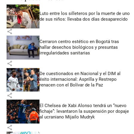
Luto entre los silleteros por la muerte de uno
de sus niños: llevaba dos días desaparecido
share
Cerraron centro estético en Bogotá tras
hallar desechos biológicos y presuntas
irregularidades sanitarias
share
De cuestionados en Nacional y el DIM al
éxito internacional: Asprilla y Restrepo
renacen con el Bolívar de la Paz
share
El Chelsea de Xabi Alonso tendrá un “nuevo
fichaje”: levantaron la suspensión por dopaje
al ucraniano Mijailo Mudryk
share