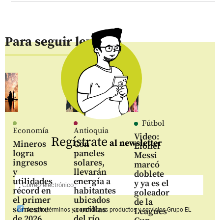
Para seguir leyendo
Fútbol
Economía
Antioquia
Video:
Regístrate
al newsletter
Mineros
Con
Lionel
logra
paneles
Messi
ingresos
solares,
marcó
y
llevarán
doblete
utilidades
energía a
y ya es el
récord en
habitantes
goleador
el primer
ubicados
de la
semestre
a orillas
Leagues
Acepto
términos y condiciones productos y servicios
Grupo EL
de 2026
del río