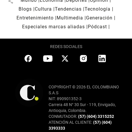
Mundo
Economía
Deportes
Opinión
share
Blogs
Cultura
Tendencias
Tecnología
Entretenimiento
Multimedia
Generación
Especiales marcas aliadas
Pódcast
REDES SOCIALES
COPYRIGHT © 2026 EL COLOMBIANO
S.A.S
NIT: 890901352-3
Carrera 48 N° 30 Sur - 119, Envigado,
Antioquia, Colombia.
CONMUTADOR:
(57) (604) 3315252
ATENCIÓN AL CLIENTE:
(57) (604)
3393333