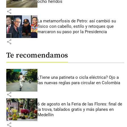
ocho heridos
share
La metamorfosis de Petro: así cambió su
físico con cabello, estilo y retoques que
marcaron su paso por la Presidencia
share
Te recomendamos
¿Tiene una patineta o cicla eléctrica? Ojo a
las nuevas reglas para circular en Colombia
share
6 de agosto en la Feria de las Flores: final de
la trova, tablados gratis y más planes en
Medellín
share