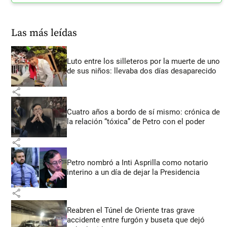
Las más leídas
Luto entre los silleteros por la muerte de uno
de sus niños: llevaba dos días desaparecido
share
Cuatro años a bordo de sí mismo: crónica de
la relación “tóxica” de Petro con el poder
share
Petro nombró a Inti Asprilla como notario
interino a un día de dejar la Presidencia
share
Reabren el Túnel de Oriente tras grave
accidente entre furgón y buseta que dejó