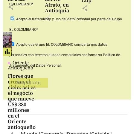
Cup
Atrato, en
COLOMBIANO*
share
share
Antioquia
share
Acepto
el tratamiento y uso del dato Personal
por parte del Grupo
EL COLOMBIANO*
Acepto que Grupo EL COLOMBIANO
comparta mis datos
personales con terceros aliados comerciales
conforme su Política de
Oriente
Tratamiento del Datos Personal.
Antioqueño
Flores que
cruzan el
cielo: así es
el negocio
que mueve
US$ 380
millones
en el
Oriente
antioqueño