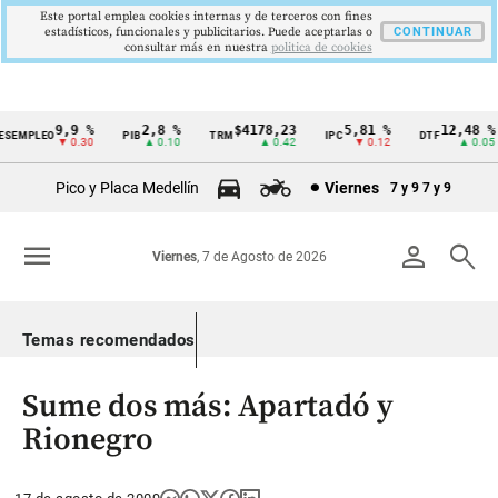
Este portal emplea cookies internas y de terceros con fines
estadísticos, funcionales y publicitarios. Puede aceptarlas o
CONTINUAR
consultar más en nuestra
politica de cookies
9,9 %
2,8 %
$4178,23
5,81 %
12,48 %
EMPLEO
PIB
TRM
IPC
DTF
Cintillo
▼ 0.30
▲ 0.10
▲ 0.42
▼ 0.12
▲ 0.05
de
Pico y Placa Medellín
Viernes
7 y 9
7 y 9
indicadores
económicos
menu
person
search
Viernes
, 7 de Agosto de 2026
Colombia
Temas recomendados
Sume dos más: Apartadó y
Rionegro