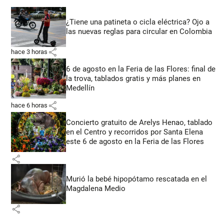
¿Tiene una patineta o cicla eléctrica? Ojo a
las nuevas reglas para circular en Colombia
share
hace 3 horas
6 de agosto en la Feria de las Flores: final de
la trova, tablados gratis y más planes en
Medellín
share
hace 6 horas
Concierto gratuito de Arelys Henao, tablado
en el Centro y recorridos por Santa Elena
este 6 de agosto en la Feria de las Flores
share
Murió la bebé hipopótamo rescatada en el
Magdalena Medio
share