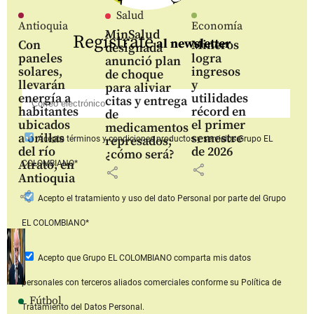
Salud
Antioquia
Economía
MinSalud
Regístrate
al newsletter
Con
Mineros
designada
paneles
logra
anunció plan
solares,
ingresos
de choque
llevarán
y
para aliviar
energía a
utilidades
citas y entrega
habitantes
récord en
de
ubicados
el primer
medicamentos
a orillas
semestre
represados;
Acepto
términos y condiciones productos y servicios
Grupo EL
del río
de 2026
¿cómo será?
Atrato, en
COLOMBIANO*
share
share
Antioquia
share
Acepto
el tratamiento y uso del dato Personal
por parte del Grupo
EL COLOMBIANO*
Acepto que Grupo EL COLOMBIANO
comparta mis datos
personales con terceros aliados comerciales
conforme su Política de
Fútbol
Tratamiento del Datos Personal.