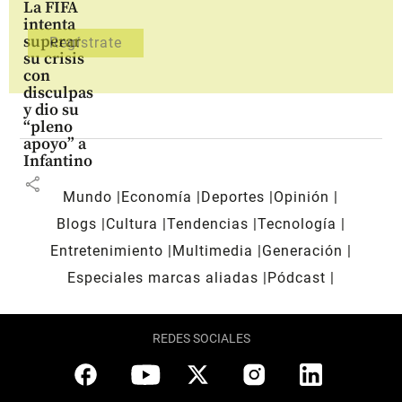
La FIFA
intenta
superar
su crisis
con
disculpas
y dio su
“pleno
apoyo” a
Infantino
share
Mundo
Economía
Deportes
Opinión
Blogs
Cultura
Tendencias
Tecnología
Entretenimiento
Multimedia
Generación
Especiales marcas aliadas
Pódcast
REDES SOCIALES