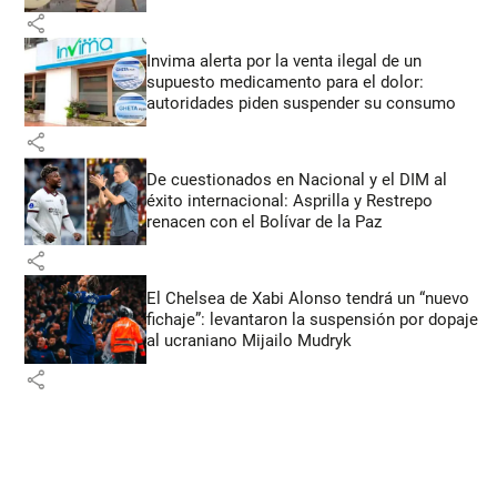
share
Invima alerta por la venta ilegal de un
supuesto medicamento para el dolor:
autoridades piden suspender su consumo
share
De cuestionados en Nacional y el DIM al
éxito internacional: Asprilla y Restrepo
renacen con el Bolívar de la Paz
share
El Chelsea de Xabi Alonso tendrá un “nuevo
fichaje”: levantaron la suspensión por dopaje
al ucraniano Mijailo Mudryk
share