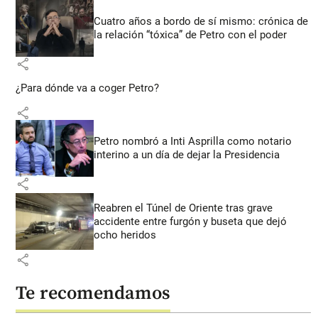
Cuatro años a bordo de sí mismo: crónica de
la relación “tóxica” de Petro con el poder
share
¿Para dónde va a coger Petro?
share
Petro nombró a Inti Asprilla como notario
interino a un día de dejar la Presidencia
share
Reabren el Túnel de Oriente tras grave
accidente entre furgón y buseta que dejó
ocho heridos
share
Te recomendamos