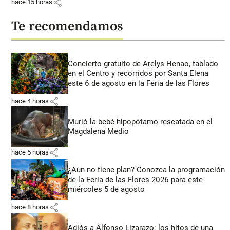
share
hace 15 horas
Te recomendamos
Concierto gratuito de Arelys Henao, tablado
en el Centro y recorridos por Santa Elena
este 6 de agosto en la Feria de las Flores
share
hace 4 horas
Murió la bebé hipopótamo rescatada en el
Magdalena Medio
share
hace 5 horas
¿Aún no tiene plan? Conozca la programación
de la Feria de las Flores 2026 para este
miércoles 5 de agosto
share
hace 8 horas
Adiós a Alfonso Lizarazo: los hitos de una