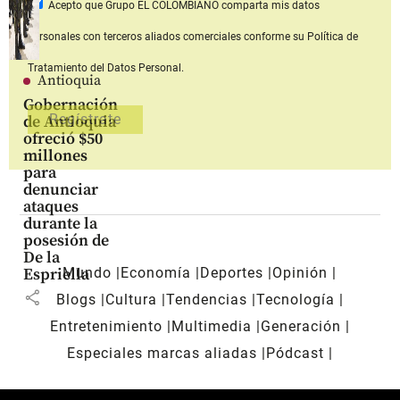
Acepto que Grupo EL COLOMBIANO
comparta mis datos
personales con terceros aliados comerciales
conforme su Política de
Tratamiento del Datos Personal.
Antioquia
Gobernación
de Antioquia
ofreció $50
millones
para
denunciar
ataques
durante la
posesión de
De la
Mundo
Economía
Deportes
Opinión
Espriella
share
Blogs
Cultura
Tendencias
Tecnología
Entretenimiento
Multimedia
Generación
Especiales marcas aliadas
Pódcast