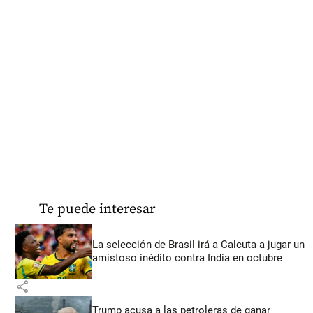
Te puede interesar
La selección de Brasil irá a Calcuta a jugar un
amistoso inédito contra India en octubre
share
Trump acusa a las petroleras de ganar