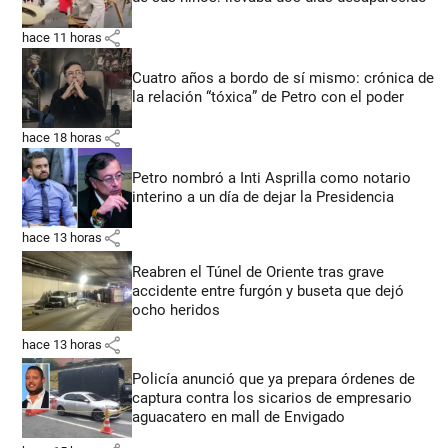
share
hace 11 horas
Cuatro años a bordo de sí mismo: crónica de
la relación “tóxica” de Petro con el poder
share
hace 18 horas
Petro nombró a Inti Asprilla como notario
interino a un día de dejar la Presidencia
share
hace 13 horas
Reabren el Túnel de Oriente tras grave
accidente entre furgón y buseta que dejó
ocho heridos
share
hace 13 horas
Policía anunció que ya prepara órdenes de
captura contra los sicarios de empresario
aguacatero en mall de Envigado