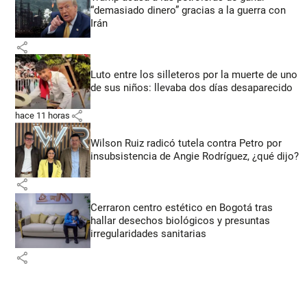
“demasiado dinero” gracias a la guerra con
Irán
share
Luto entre los silleteros por la muerte de uno
de sus niños: llevaba dos días desaparecido
share
hace 11 horas
Wilson Ruiz radicó tutela contra Petro por
insubsistencia de Angie Rodríguez, ¿qué dijo?
share
Cerraron centro estético en Bogotá tras
hallar desechos biológicos y presuntas
irregularidades sanitarias
share