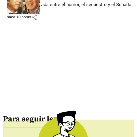
vida entre el humor, el secuestro y el Senado
share
hace 10 horas
Para seguir leyendo