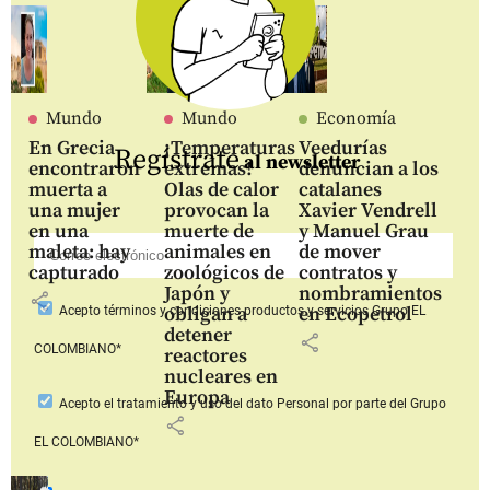
Mundo
Mundo
Economía
En Grecia
¡Temperaturas
Veedurías
Regístrate
al newsletter
encontraron
extremas!
denuncian a los
muerta a
Olas de calor
catalanes
una mujer
provocan la
Xavier Vendrell
en una
muerte de
y Manuel Grau
maleta: hay
animales en
de mover
capturado
zoológicos de
contratos y
Japón y
nombramientos
share
obligan a
en Ecopetrol
Acepto
términos y condiciones productos y servicios
Grupo EL
detener
share
COLOMBIANO*
reactores
nucleares en
Europa
Acepto
el tratamiento y uso del dato Personal
por parte del Grupo
share
EL COLOMBIANO*