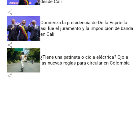
desde Cali
share
Comienza la presidencia de De la Espriella:
así fue el juramento y la imposición de banda
en Cali
share
¿Tiene una patineta o cicla eléctrica? Ojo a
las nuevas reglas para circular en Colombia
share