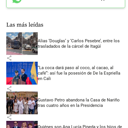
Las más leídas
Alias ‘Douglas’ y ‘Carlos Pesebre’, entre los
trasladados de la cárcel de Itagüí
share
“La coca dará paso al coco, al cacao, al
café”: así fue la posesión de De la Espriella
en Cali
share
Gustavo Petro abandona la Casa de Nariño
tras cuatro años en la Presidencia
share
Quiénes son Ana Lucía Pineda y los hijos de