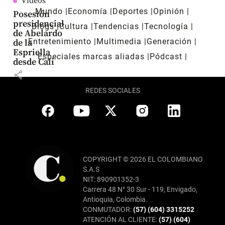
Videos
Mundo
Economía
Deportes
Opinión
Posesión
presidencial
Blogs
Cultura
Tendencias
Tecnología
de Abelardo
Entretenimiento
Multimedia
Generación
de la
Espriella
Especiales marcas aliadas
Pódcast
desde Cali
share
REDES SOCIALES
COPYRIGHT © 2026 EL COLOMBIANO
S.A.S
NIT: 890901352-3
Carrera 48 N° 30 Sur - 119, Envigado,
Antioquia, Colombia.
CONMUTADOR:
(57) (604) 3315252
ATENCIÓN AL CLIENTE:
(57) (604)