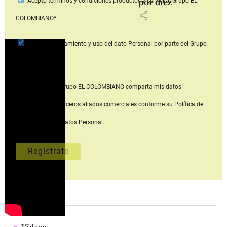
por diez
Acepto
términos y condiciones productos y servicios
Grupo EL
share
COLOMBIANO*
Acepto
el tratamiento y uso del dato Personal
por parte del Grupo
EL COLOMBIANO*
Acepto que Grupo EL COLOMBIANO
comparta mis datos
personales con terceros aliados comerciales
conforme su Política de
Tratamiento del Datos Personal.