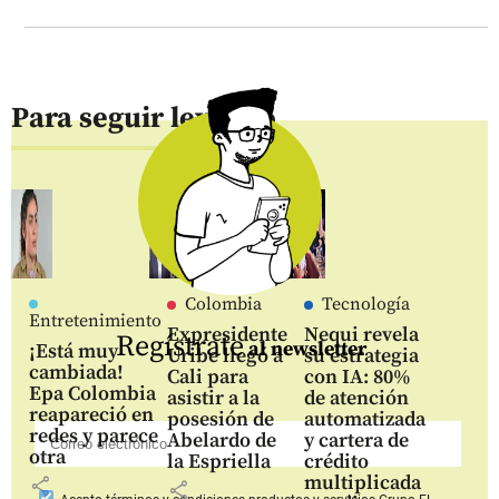
Para seguir leyendo
Colombia
Tecnología
Entretenimiento
Expresidente
Nequi revela
Regístrate
al newsletter
¡Está muy
Uribe llegó a
su estrategia
cambiada!
Cali para
con IA: 80%
Epa Colombia
asistir a la
de atención
reapareció en
posesión de
automatizada
redes y parece
Abelardo de
y cartera de
otra
la Espriella
crédito
multiplicada
share
share