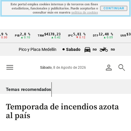
Este portal emplea cookies internas y de terceros con fines
estadísticos, funcionales y publicitarios. Puede aceptarlas o
CONTINUAR
consultar más en nuestra
politica de cookies
 %
2,8 %
$4178,23
5,81 %
12,48 %
$386
PIB
TRM
IPC
DTF
UVR
Cintillo
30
▲ 0.10
▲ 0.42
▼ 0.12
▲ 0.05
de
Pico y Placa Medellín
Sabado
no
no
indicadores
económicos
menu
person
search
Sábado
, 8 de Agosto de 2026
Colombia
Temas recomendados
Temporada de incendios azota
al país