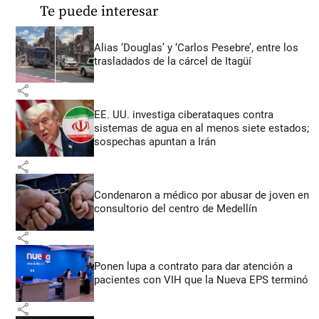
Te puede interesar
Alias ‘Douglas’ y ‘Carlos Pesebre’, entre los
trasladados de la cárcel de Itagüí
share
EE. UU. investiga ciberataques contra
sistemas de agua en al menos siete estados;
sospechas apuntan a Irán
share
Condenaron a médico por abusar de joven en
consultorio del centro de Medellín
share
Ponen lupa a contrato para dar atención a
pacientes con VIH que la Nueva EPS terminó
share