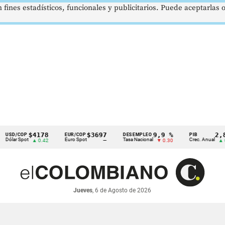
 fines estadísticos, funcionales y publicitarios. Puede aceptarlas
$4178
$3697
9,9 %
2,8 %
COP
EUR/COP
DESEMPLEO
PIB
 Spot
Euro Spot
Tasa Nacional
Crec. Anual
▲ 0.42
—
▼ 0.30
▲ 0.10
Jueves
, 6 de Agosto de 2026