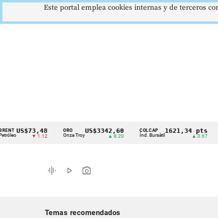
Este portal emplea cookies internas y de terceros con
US$73,48
US$3342,60
1621,34 pts
ORO
COLCAP
USD/
Cintillo
Onza Troy
Índ. Bursátil
Dólar
▼ 1.12
▲ 8.20
▲ 0.67
de
indicadores
graphic_eq
play_arrow
photo_camera
económicos
Colombia
Temas recomendados