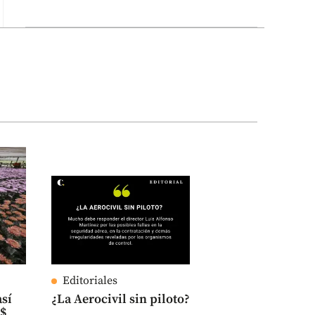
Editoriales
así
¿La Aerocivil sin piloto?
S$