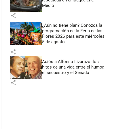
rescatada en el Magdalena
Medio
share
¿Aún no tiene plan? Conozca la
programación de la Feria de las
Flores 2026 para este miércoles
5 de agosto
share
Adiós a Alfonso Lizarazo: los
hitos de una vida entre el humor,
el secuestro y el Senado
share