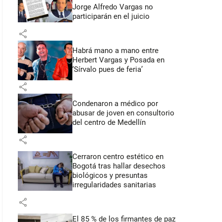
Jorge Alfredo Vargas no
participarán en el juicio
share
Habrá mano a mano entre
Herbert Vargas y Posada en
‘Sírvalo pues de feria’
share
Condenaron a médico por
abusar de joven en consultorio
del centro de Medellín
share
Cerraron centro estético en
Bogotá tras hallar desechos
biológicos y presuntas
irregularidades sanitarias
share
El 85 % de los firmantes de paz