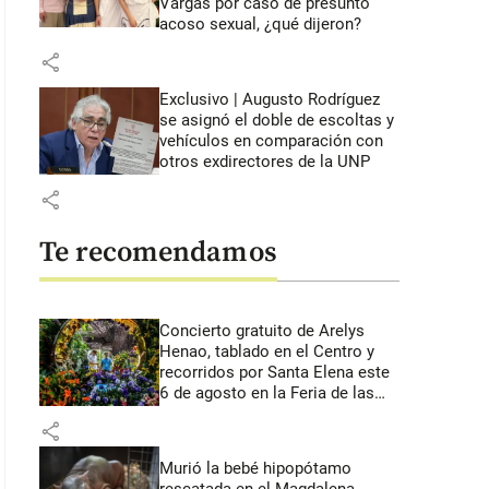
Vargas por caso de presunto
acoso sexual, ¿qué dijeron?
share
Exclusivo | Augusto Rodríguez
se asignó el doble de escoltas y
vehículos en comparación con
otros exdirectores de la UNP
share
Te recomendamos
Concierto gratuito de Arelys
Henao, tablado en el Centro y
recorridos por Santa Elena este
6 de agosto en la Feria de las
Flores
share
Murió la bebé hipopótamo