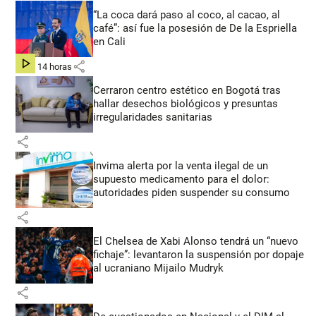
“La coca dará paso al coco, al cacao, al
café”: así fue la posesión de De la Espriella
en Cali
share
hace 14 horas
Cerraron centro estético en Bogotá tras
hallar desechos biológicos y presuntas
irregularidades sanitarias
share
Invima alerta por la venta ilegal de un
supuesto medicamento para el dolor:
autoridades piden suspender su consumo
share
El Chelsea de Xabi Alonso tendrá un “nuevo
fichaje”: levantaron la suspensión por dopaje
al ucraniano Mijailo Mudryk
share