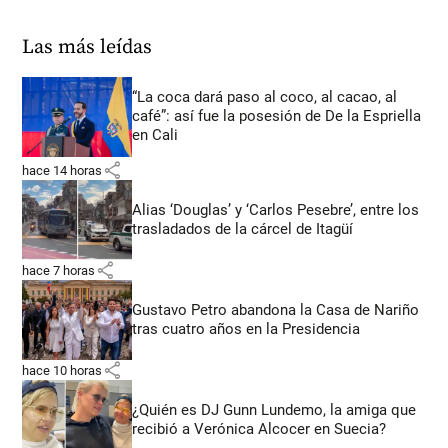
Las más leídas
“La coca dará paso al coco, al cacao, al
café”: así fue la posesión de De la Espriella
en Cali
share
hace 14 horas
Alias ‘Douglas’ y ‘Carlos Pesebre’, entre los
trasladados de la cárcel de Itagüí
share
hace 7 horas
Gustavo Petro abandona la Casa de Nariño
tras cuatro años en la Presidencia
share
hace 10 horas
¿Quién es DJ Gunn Lundemo, la amiga que
recibió a Verónica Alcocer en Suecia?