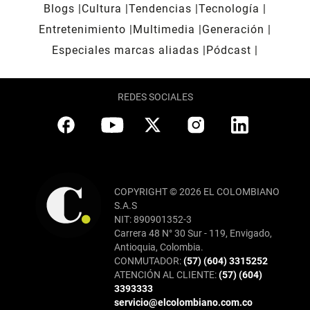
Blogs
Cultura
Tendencias
Tecnología
Entretenimiento
Multimedia
Generación
Especiales marcas aliadas
Pódcast
REDES SOCIALES
COPYRIGHT © 2026 EL COLOMBIANO
S.A.S
NIT: 890901352-3
Carrera 48 N° 30 Sur - 119, Envigado,
Antioquia, Colombia.
CONMUTADOR:
(57) (604) 3315252
ATENCIÓN AL CLIENTE:
(57) (604)
3393333
servicio@elcolombiano.com.co