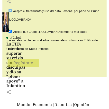
share
Acepto
el tratamiento y uso del dato Personal
por parte del Grupo
EL COLOMBIANO*
Acepto que Grupo EL COLOMBIANO
comparta mis datos
Fútbol
personales con terceros aliados comerciales
conforme su Política de
La FIFA
intenta
Tratamiento del Datos Personal.
superar
su crisis
con
disculpas
y dio su
“pleno
apoyo” a
Infantino
share
Mundo
Economía
Deportes
Opinión