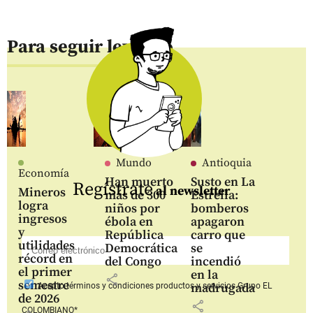
Para seguir leyendo
Mundo
Antioquia
Economía
Han muerto
Susto en La
Regístrate
al newsletter
Mineros
más de 300
Estrella:
logra
niños por
bomberos
ingresos
ébola en
apagaron
y
República
carro que
utilidades
Democrática
se
récord en
del Congo
incendió
el primer
en la
share
semestre
madrugada
Acepto
términos y condiciones productos y servicios
Grupo EL
de 2026
share
COLOMBIANO*