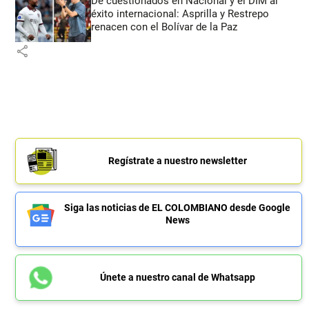
De cuestionados en Nacional y el DIM al
éxito internacional: Asprilla y Restrepo
renacen con el Bolívar de la Paz
share
Regístrate a nuestro newsletter
Siga las noticias de EL COLOMBIANO desde Google
News
Únete a nuestro canal de Whatsapp