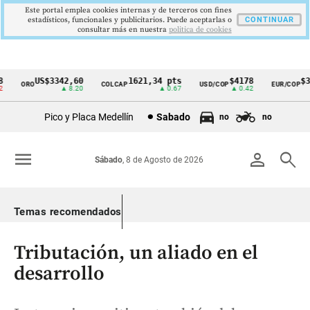
Este portal emplea cookies internas y de terceros con fines
estadísticos, funcionales y publicitarios. Puede aceptarlas o
CONTINUAR
consultar más en nuestra
politica de cookies
US$3342,60
1621,34 pts
$4178
$36
ORO
COLCAP
USD/COP
EUR/COP
Cintillo
▲ 8.20
▲ 0.67
▲ 0.42
de
Pico y Placa Medellín
Sabado
no
no
indicadores
económicos
menu
person
search
Sábado
, 8 de Agosto de 2026
Colombia
Temas recomendados
Tributación, un aliado en el
desarrollo