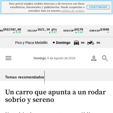
Este portal emplea cookies internas y de terceros con fines
estadísticos, funcionales y publicitarios. Puede aceptarlas o
CONTINUAR
consultar más en nuestra
politica de cookies
US$3342,60
1621,34 pts
$4178
$3648
COLCAP
USD/COP
EUR/COP
Cintillo
▲ 8.20
▲ 0.67
▲ 0.42
—
de
Pico y Placa Medellín
Domingo
no
no
indicadores
económicos
menu
person
search
Domingo
, 9 de Agosto de 2026
Colombia
Temas recomendados
Un carro que apunta a un rodar
sobrio y sereno