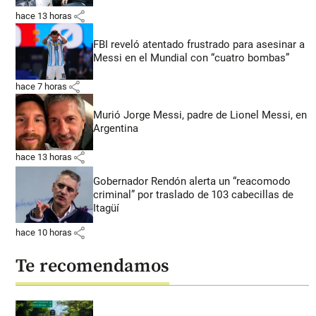
share
hace 13 horas
FBI reveló atentado frustrado para asesinar a
Messi en el Mundial con “cuatro bombas”
share
hace 7 horas
Murió Jorge Messi, padre de Lionel Messi, en
Argentina
share
hace 13 horas
Gobernador Rendón alerta un “reacomodo
criminal” por traslado de 103 cabecillas de
Itagüí
share
hace 10 horas
Te recomendamos