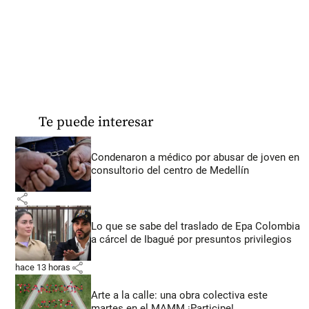
Te puede interesar
Condenaron a médico por abusar de joven en
consultorio del centro de Medellín
share
Lo que se sabe del traslado de Epa Colombia
a cárcel de Ibagué por presuntos privilegios
share
hace 13 horas
Arte a la calle: una obra colectiva este
martes en el MAMM ¡Participe!