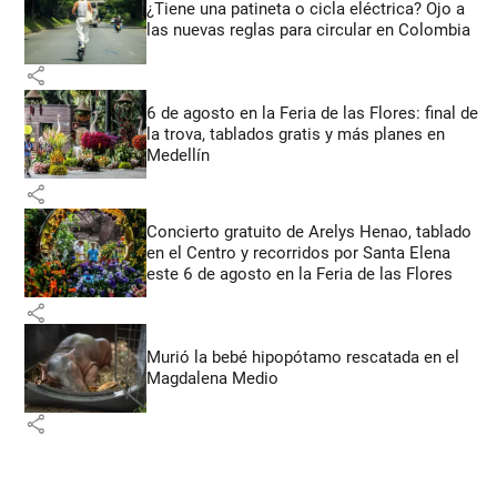
¿Tiene una patineta o cicla eléctrica? Ojo a
las nuevas reglas para circular en Colombia
share
6 de agosto en la Feria de las Flores: final de
la trova, tablados gratis y más planes en
Medellín
share
Concierto gratuito de Arelys Henao, tablado
en el Centro y recorridos por Santa Elena
este 6 de agosto en la Feria de las Flores
share
Murió la bebé hipopótamo rescatada en el
Magdalena Medio
share