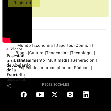
Mundo
Economía
Deportes
Opinión
Videos
Blogs
Cultura
Tendencias
Tecnología
Posesión
presidencial
Entretenimiento
Multimedia
Generación
de Abelardo
Especiales marcas aliadas
Pódcast
de la
Espriella
desde Cali
REDES SOCIALES
share