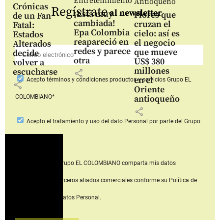
Entretenimiento
Antioqueño
Crónicas
Regístrate
al newsletter
¡Está muy
Flores que
de un Fan
cambiada!
cruzan el
Fatal:
Epa Colombia
cielo: así es
Estados
reapareció en
el negocio
Alterados
redes y parece
que mueve
decide
otra
US$ 380
volver a
millones
escucharse
share
en el
Acepto
términos y condiciones productos y servicios
Grupo EL
share
Oriente
COLOMBIANO*
antioqueño
share
Acepto
el tratamiento y uso del dato Personal
por parte del Grupo
EL COLOMBIANO*
Acepto que Grupo EL COLOMBIANO
comparta mis datos
personales con terceros aliados comerciales
conforme su Política de
Tratamiento del Datos Personal.