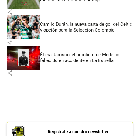
share
Camilo Durán, la nueva carta de gol del Celtic
y opción para la Selección Colombia
share
Él era Jarrison, el bombero de Medellín
fallecido en accidente en La Estrella
share
Regístrate a nuestro newsletter