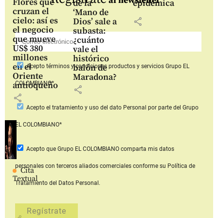
al newsletter
Flores que
de la
epidémica
cruzan el
‘Mano de
cielo: así es
share
Dios’ sale a
el negocio
subasta:
que mueve
¿cuánto
US$ 380
vale el
millones
histórico
en el
balón de
Acepto
términos y condiciones productos y servicios
Grupo EL
Oriente
Maradona?
COLOMBIANO*
antioqueño
share
share
Acepto
el tratamiento y uso del dato Personal
por parte del Grupo
EL COLOMBIANO*
Acepto que Grupo EL COLOMBIANO
comparta mis datos
personales con terceros aliados comerciales
conforme su Política de
Cita
Textual
Tratamiento del Datos Personal.