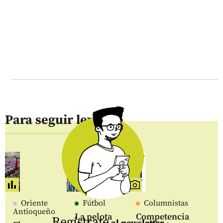
Para seguir leyendo
Oriente
Fútbol
Columnistas
Antioqueño
La pelota
Competencia
Regístrate