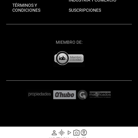
TÉRMINOS Y
CONDICIONES
SUSCRIPCIONES
MIEMBRO DE:
person
graphic_eq
play_arrow
photo_camera
account_circle