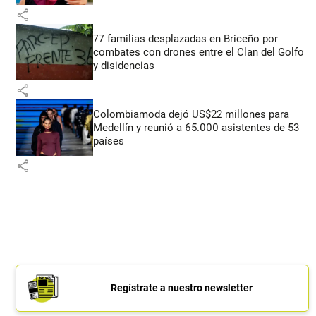
share
77 familias desplazadas en Briceño por
combates con drones entre el Clan del Golfo
y disidencias
share
Colombiamoda dejó US$22 millones para
Medellín y reunió a 65.000 asistentes de 53
países
share
Regístrate a nuestro newsletter