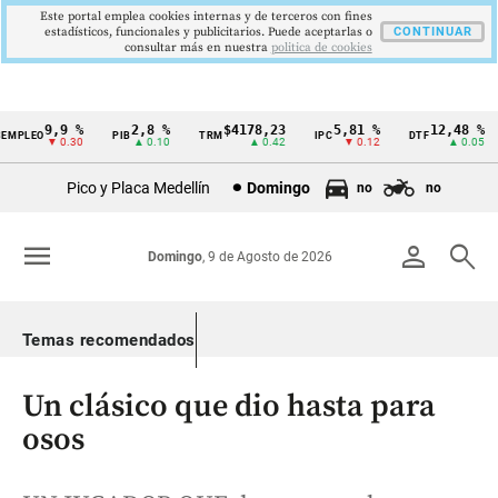
Este portal emplea cookies internas y de terceros con fines
estadísticos, funcionales y publicitarios. Puede aceptarlas o
CONTINUAR
consultar más en nuestra
politica de cookies
9,9 %
2,8 %
$4178,23
5,81 %
12,48 %
MPLEO
PIB
TRM
IPC
DTF
Cintillo
▼ 0.30
▲ 0.10
▲ 0.42
▼ 0.12
▲ 0.05
de
Pico y Placa Medellín
Domingo
no
no
indicadores
económicos
menu
person
search
Domingo
, 9 de Agosto de 2026
Colombia
Temas recomendados
Un clásico que dio hasta para
osos