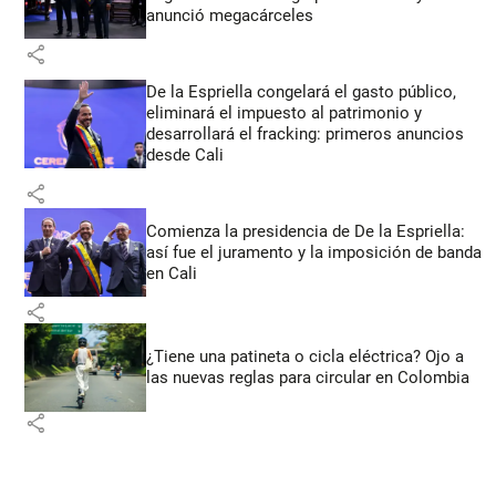
anunció megacárceles
share
De la Espriella congelará el gasto público,
eliminará el impuesto al patrimonio y
desarrollará el fracking: primeros anuncios
desde Cali
share
Comienza la presidencia de De la Espriella:
así fue el juramento y la imposición de banda
en Cali
share
¿Tiene una patineta o cicla eléctrica? Ojo a
las nuevas reglas para circular en Colombia
share