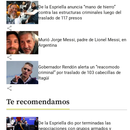
De la Espriella anuncia “mano de hierro”
contra las estructuras criminales luego del
traslado de 117 presos
share
Murió Jorge Messi, padre de Lionel Messi, en
Argentina
share
Gobernador Rendón alerta un “reacomodo
criminal” por traslado de 103 cabecillas de
Itagüí
share
Te recomendamos
De la Espriella dio por terminadas las
negociaciones con grupos armados y