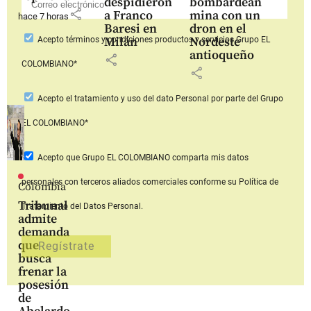
despidieron
bombardean
share
a Franco
mina con un
hace 7 horas
Baresi en
dron en el
Milán
Nordeste
Acepto
términos y condiciones productos y servicios
Grupo EL
antioqueño
share
COLOMBIANO*
share
Acepto
el tratamiento y uso del dato Personal
por parte del Grupo
EL COLOMBIANO*
Acepto que Grupo EL COLOMBIANO
comparta mis datos
personales con terceros aliados comerciales
conforme su Política de
Colombia
Tribunal
Tratamiento del Datos Personal.
admite
demanda
que
busca
frenar la
posesión
de