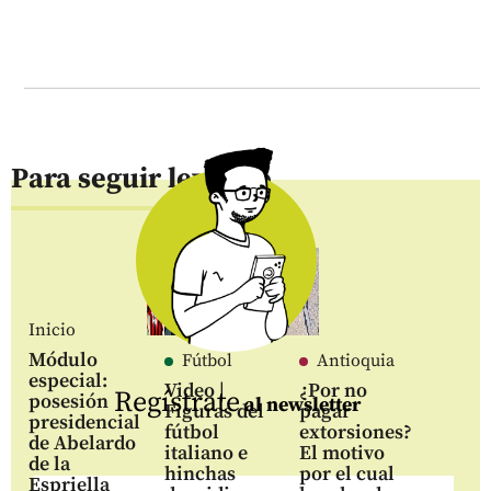
Para seguir leyendo
Inicio
Módulo
Fútbol
Antioquia
especial:
Video |
¿Por no
Regístrate
posesión
al newsletter
Figuras del
pagar
presidencial
fútbol
extorsiones?
de Abelardo
italiano e
El motivo
de la
hinchas
por el cual
Espriella