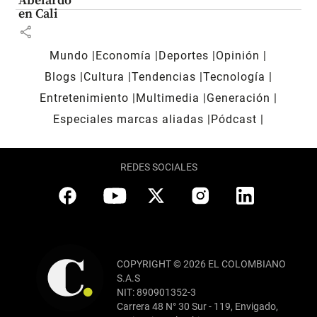
Abelardo
en Cali
share
Mundo
Economía
Deportes
Opinión
Blogs
Cultura
Tendencias
Tecnología
Entretenimiento
Multimedia
Generación
Especiales marcas aliadas
Pódcast
REDES SOCIALES
COPYRIGHT © 2026 EL COLOMBIANO
S.A.S
NIT: 890901352-3
Carrera 48 N° 30 Sur - 119, Envigado,