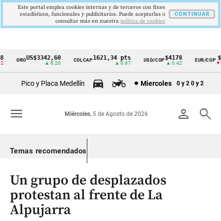
Este portal emplea cookies internas y de terceros con fines
estadísticos, funcionales y publicitarios. Puede aceptarlas o
CONTINUAR
consultar más en nuestra
politica de cookies
US$3342,60
1621,34 pts
$4178
$3
ORO
COLCAP
USD/COP
EUR/COP
Cintillo
▲ 8.20
▲ 0.67
▲ 0.42
▼ 3
de
Pico y Placa Medellín
Miercoles
0 y 2
0 y 2
indicadores
económicos
menu
person
search
Miércoles
, 5 de Agosto de 2026
Colombia
Temas recomendados
Un grupo de desplazados
protestan al frente de La
Alpujarra