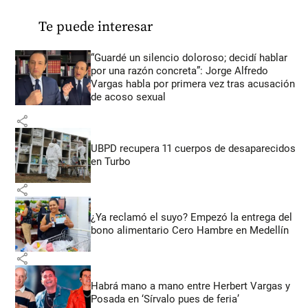
Te puede interesar
“Guardé un silencio doloroso; decidí hablar
por una razón concreta”: Jorge Alfredo
Vargas habla por primera vez tras acusación
de acoso sexual
share
UBPD recupera 11 cuerpos de desaparecidos
en Turbo
share
¿Ya reclamó el suyo? Empezó la entrega del
bono alimentario Cero Hambre en Medellín
share
Habrá mano a mano entre Herbert Vargas y
Posada en ‘Sírvalo pues de feria’