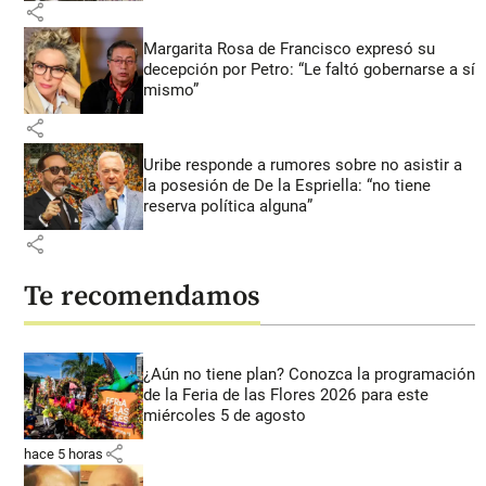
share
Margarita Rosa de Francisco expresó su
decepción por Petro: “Le faltó gobernarse a sí
mismo”
share
Uribe responde a rumores sobre no asistir a
la posesión de De la Espriella: “no tiene
reserva política alguna”
share
Te recomendamos
¿Aún no tiene plan? Conozca la programación
de la Feria de las Flores 2026 para este
miércoles 5 de agosto
share
hace 5 horas