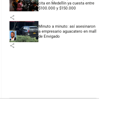
cita en Medellín ya cuesta entre
$100.000 y $150.000
share
Minuto a minuto: así asesinaron
a empresario aguacatero en mall
de Envigado
share