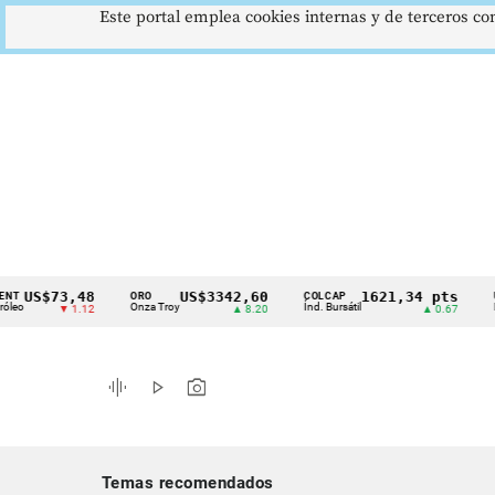
Este portal emplea cookies internas y de terceros con
S$73,48
US$3342,60
1621,34 pts
ORO
COLCAP
USD/C
Cintillo
Onza Troy
Índ. Bursátil
Dólar S
▼ 1.12
▲ 8.20
▲ 0.67
de
indicadores
graphic_eq
play_arrow
photo_camera
económicos
Colombia
Temas recomendados