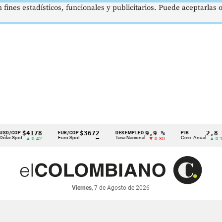
 fines estadísticos, funcionales y publicitarios. Puede aceptarlas
$4178
$3672
9,9 %
2,8 %
OP
EUR/COP
DESEMPLEO
PIB
pot
Euro Spot
Tasa Nacional
Crec. Anual
▲ 0.42
—
▼ 0.30
▲ 0.10
Viernes
, 7 de Agosto de 2026