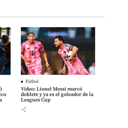
Fútbol
ó
Video: Lionel Messi marcó
ico
doblete y ya es el goleador de la
a
Leagues Cup
share