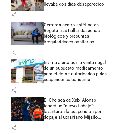
llevaba dos días desaparecido
share
Cerraron centro estético en
Bogotá tras hallar desechos
biológicos y presuntas
irregularidades sanitarias
share
Invima alerta por la venta ilegal
de un supuesto medicamento
para el dolor: autoridades piden
suspender su consumo
share
El Chelsea de Xabi Alonso
tendrá un “nuevo fichaje”:
levantaron la suspensión por
dopaje al ucraniano Mijailo
Mudryk
share