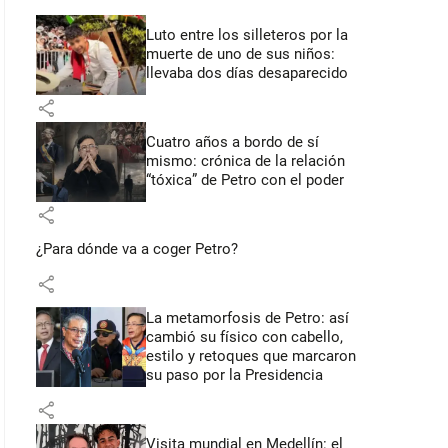
Luto entre los silleteros por la
muerte de uno de sus niños:
llevaba dos días desaparecido
share
Cuatro años a bordo de sí
mismo: crónica de la relación
“tóxica” de Petro con el poder
share
¿Para dónde va a coger Petro?
share
La metamorfosis de Petro: así
cambió su físico con cabello,
estilo y retoques que marcaron
su paso por la Presidencia
share
Visita mundial en Medellín: el