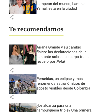
campeón del mundo, Lamine
Yamal, está en la ciudad
share
Te recomendamos
Ariana Grande y su cambio
físico: las declaraciones de la
cantante sobre su cuerpo tras el
revuelo por
Petal
share
Perseidas, un eclipse y más
fenómenos astronómicos de
agosto visibles desde Colombia
share
¿Le alcanza para una
hamburguesa triple? Una primera