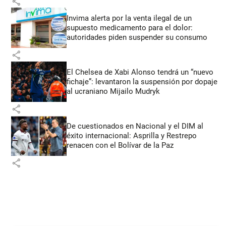
share
Invima alerta por la venta ilegal de un
supuesto medicamento para el dolor:
autoridades piden suspender su consumo
share
El Chelsea de Xabi Alonso tendrá un “nuevo
fichaje”: levantaron la suspensión por dopaje
al ucraniano Mijailo Mudryk
share
De cuestionados en Nacional y el DIM al
éxito internacional: Asprilla y Restrepo
renacen con el Bolívar de la Paz
share