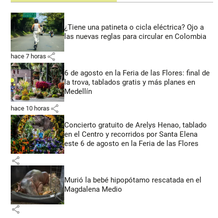
¿Tiene una patineta o cicla eléctrica? Ojo a
las nuevas reglas para circular en Colombia
share
hace 7 horas
6 de agosto en la Feria de las Flores: final de
la trova, tablados gratis y más planes en
Medellín
share
hace 10 horas
Concierto gratuito de Arelys Henao, tablado
en el Centro y recorridos por Santa Elena
este 6 de agosto en la Feria de las Flores
share
Murió la bebé hipopótamo rescatada en el
Magdalena Medio
share