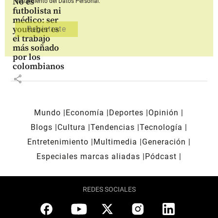
No es
Tratamiento del Datos Personal.
futbolista ni
médico: ser
youtuber es
el trabajo
más soñado
por los
colombianos
share
Mundo
Economía
Deportes
Opinión
Blogs
Cultura
Tendencias
Tecnología
Entretenimiento
Multimedia
Generación
Especiales marcas aliadas
Pódcast
REDES SOCIALES