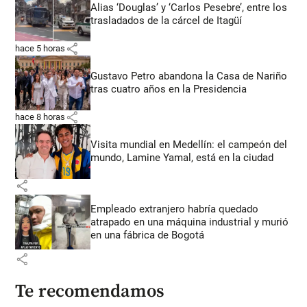
Alias ‘Douglas’ y ‘Carlos Pesebre’, entre los
trasladados de la cárcel de Itagüí
share
hace 5 horas
Gustavo Petro abandona la Casa de Nariño
tras cuatro años en la Presidencia
share
hace 8 horas
Visita mundial en Medellín: el campeón del
mundo, Lamine Yamal, está en la ciudad
share
Empleado extranjero habría quedado
atrapado en una máquina industrial y murió
en una fábrica de Bogotá
share
Te recomendamos