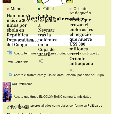
Mundo
Fútbol
Oriente
Antioqueño
Han muerto
Santos
Regístrate
al newsletter
Flores que
más de 300
respaldó
cruzan el
niños por
a
cielo: así es
ébola en
Neymar
el negocio
República
tras la
que mueve
Democrática
polémica
US$ 380
del Congo
en la
millones
Copa de
share
en el
Brasil
Acepto
términos y condiciones productos y servicios
Grupo EL
Oriente
share
COLOMBIANO*
antioqueño
share
Acepto
el tratamiento y uso del dato Personal
por parte del Grupo
EL COLOMBIANO*
Acepto que Grupo EL COLOMBIANO
comparta mis datos
personales con terceros aliados comerciales
conforme su Política de
Economía