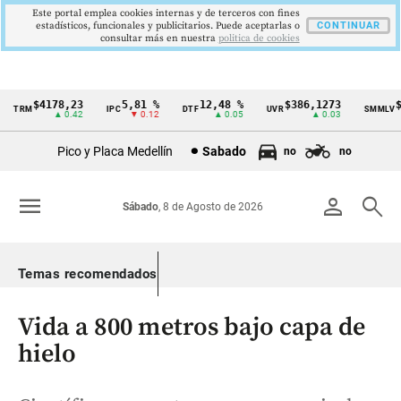
Este portal emplea cookies internas y de terceros con fines
estadísticos, funcionales y publicitarios. Puede aceptarlas o
CONTINUAR
consultar más en nuestra
politica de cookies
$4178,23
5,81 %
12,48 %
$386,1273
$1.
TRM
IPC
DTF
UVR
SMMLV
Cintillo
▲ 0.42
▼ 0.12
▲ 0.05
▲ 0.03
de
Pico y Placa Medellín
Sabado
no
no
indicadores
económicos
menu
person
search
Sábado
, 8 de Agosto de 2026
Colombia
Temas recomendados
Vida a 800 metros bajo capa de
hielo