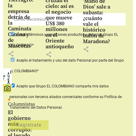
cruzan el
‘Mano de
la
cielo: así es
Dios’ sale a
empresa
el negocio
subasta:
detrás de
que mueve
¿cuánto
la
US$ 380
vale el
Caminata
millones
histórico
Canina y
en el
balón de
Acepto
términos y condiciones productos y servicios
Grupo EL
de
Oriente
Maradona?
Mascotas
COLOMBIANO*
antioqueño
share
share
share
Acepto
el tratamiento y uso del dato Personal
por parte del Grupo
EL COLOMBIANO*
Acepto que Grupo EL COLOMBIANO
comparta mis datos
personales con terceros aliados comerciales
conforme su Política de
Columnistas
Tratamiento del Datos Personal.
El
gobierno
más
corrupto:
el legado