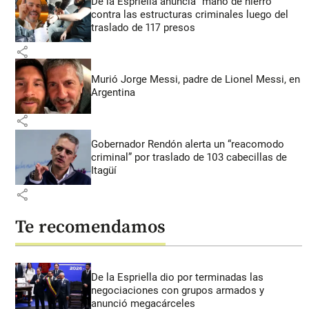
De la Espriella anuncia “mano de hierro”
contra las estructuras criminales luego del
traslado de 117 presos
share
Murió Jorge Messi, padre de Lionel Messi, en
Argentina
share
Gobernador Rendón alerta un “reacomodo
criminal” por traslado de 103 cabecillas de
Itagüí
share
Te recomendamos
De la Espriella dio por terminadas las
negociaciones con grupos armados y
anunció megacárceles