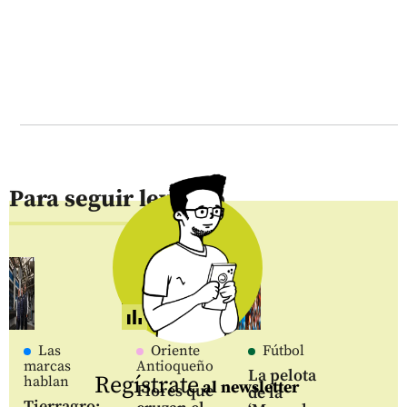
Para seguir leyendo
Las
Oriente
Fútbol
marcas
Antioqueño
La pelota
Regístrate
hablan
al newsletter
Flores que
de la
Tierragro: