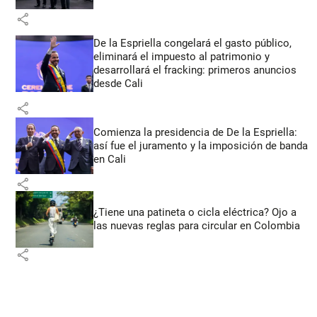
share
De la Espriella congelará el gasto público,
eliminará el impuesto al patrimonio y
desarrollará el fracking: primeros anuncios
desde Cali
share
Comienza la presidencia de De la Espriella:
así fue el juramento y la imposición de banda
en Cali
share
¿Tiene una patineta o cicla eléctrica? Ojo a
las nuevas reglas para circular en Colombia
share