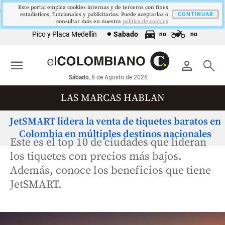
Este portal emplea cookies internas y de terceros con fines
9,9 %
2,8 %
$4178,23
5,81 %
12,48 %
LEO
PIB
TRM
IPC
DTF
U
estadísticos, funcionales y publicitarios. Puede aceptarlas o
▼ 0.30
▲ 0.10
▲ 0.42
▼ 0.12
CONTINUAR
▲ 0.05
consultar más en nuestra
politica de cookies
Pico y Placa Medellín
Sabado
no
no
menu
person
search
Sábado
, 8 de Agosto de 2026
LAS MARCAS HABLAN
JetSMART lidera la venta de tiquetes baratos en
Colombia en múltiples destinos nacionales
Este es el top 10 de ciudades que lideran
los tiquetes con precios más bajos.
Además, conoce los beneficios que tiene
JetSMART.