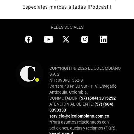
Especiales marcas aliadas
Pódcast
REDES SOCIALES
COPYRIGHT © 2026 EL COLOMBIANO
S.A.S
NIT: 890901352-3
Carrera 48 N° 30 Sur - 119, Envigado,
Antioquia, Colombia.
CONMUTADOR:
(57) (604) 3315252
ATENCIÓN AL CLIENTE:
(57) (604)
3393333
servicio@elcolombiano.com.co
*Para asuntos relacionados con
peticiones, quejas y reclamos (PQR),
haz clic aquí