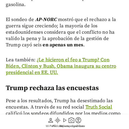
gasolina.
El sondeo de
AP-NORC
mostró que el rechazo a la
guerra sigue creciendo; la mayoría de los
estadounidenses considera que el conflicto no ha
valido la pena y la aprobación de la gestión de
Trump cayó seis
en apenas un mes
.
Lea también:
¿Le hicieron el feo a Trump? Con
Biden, Clinton y Bush, Obama inaugura su centro
presidencial en EE. UU.
Trump rechaza las encuestas
Pese a los resultados, Trump ha desestimado las
encuestas. A través de su red social
Truth Social
calificó los sondeos difundidos por los medios como
person
graphic_eq
play_arrow
photo_camera
account_circle
“deshonestos”
y aseguró que sus niveles reales de
aprobación
“son los más altos que han existido”.
En
Mi Perfil
Pódcast
Reportajes gráficos
Videos
Suscríbete