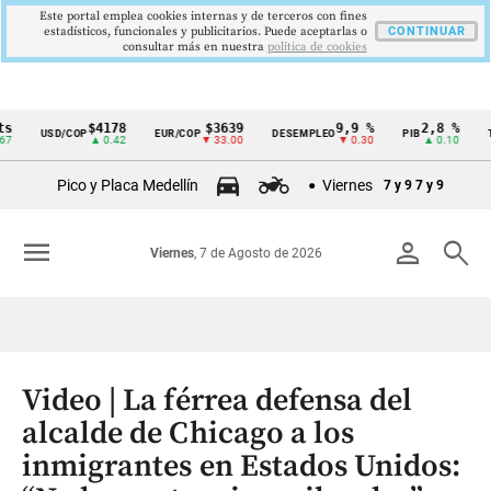
Este portal emplea cookies internas y de terceros con fines
estadísticos, funcionales y publicitarios. Puede aceptarlas o
CONTINUAR
consultar más en nuestra
politica de cookies
$4178
$3639
9,9 %
2,8 %
$4
USD/COP
EUR/COP
DESEMPLEO
PIB
TRM
Cintillo
▲ 0.42
▼ 33.00
▼ 0.30
▲ 0.10
de
Pico y Placa Medellín
Viernes
7 y 9
7 y 9
indicadores
económicos
menu
person
search
Viernes
, 7 de Agosto de 2026
Colombia
Video | La férrea defensa del
alcalde de Chicago a los
inmigrantes en Estados Unidos: