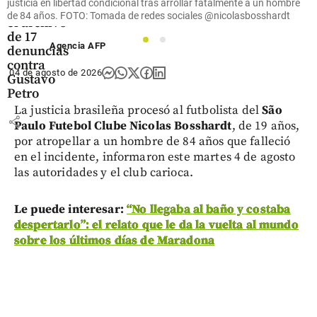
justicia en libertad condicional tras arrollar fatalmente a un hombre
dudas por
de 84 años. FOTO: Tomada de redes sociales @nicolasbosshardt
el archivo
de 17
1
2
Agencia AFP
denuncias
contra
04 de agosto de 2026
Gustavo
Petro
La justicia brasileña procesó al futbolista del
São
share
Paulo Futebol Clube
Nicolas Bosshardt
, de 19 años,
por atropellar a un hombre de 84 años que falleció
en el incidente, informaron este martes 4 de agosto
las autoridades y el club carioca.
Le puede interesar:
“No llegaba al baño y costaba
despertarlo”: el relato que le da la vuelta al mundo
sobre los últimos días de Maradona