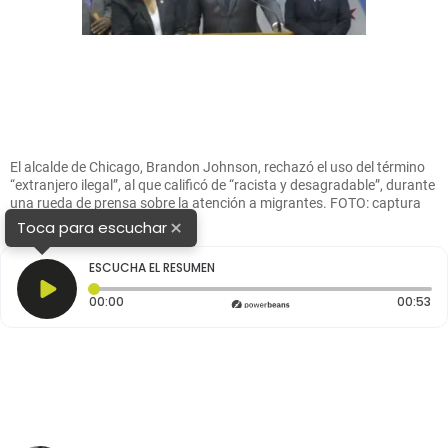
El alcalde de Chicago, Brandon Johnson, rechazó el uso del término
“extranjero ilegal”, al que calificó de “racista y desagradable”, durante
una rueda de prensa sobre la atención a migrantes. FOTO: captura
de video.
×
Toca para escuchar
ESCUCHA EL RESUMEN
Tiempo transcurrido: 0 segundos
Du
00:00
00:53