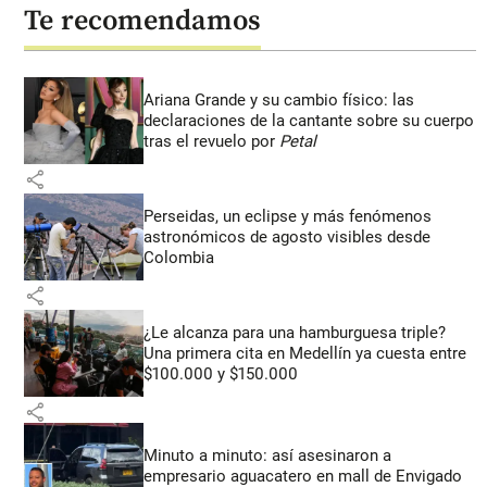
Te recomendamos
Ariana Grande y su cambio físico: las
declaraciones de la cantante sobre su cuerpo
tras el revuelo por
Petal
share
Perseidas, un eclipse y más fenómenos
astronómicos de agosto visibles desde
Colombia
share
¿Le alcanza para una hamburguesa triple?
Una primera cita en Medellín ya cuesta entre
$100.000 y $150.000
share
Minuto a minuto: así asesinaron a
empresario aguacatero en mall de Envigado