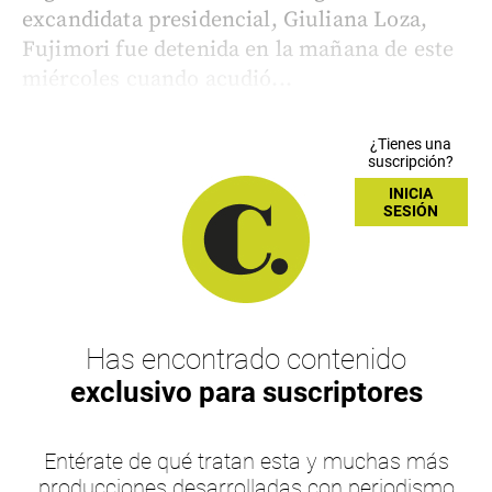
excandidata presidencial, Giuliana Loza,
Fujimori fue detenida en la mañana de este
miércoles cuando acudió...
¿Tienes una
suscripción?
INICIA
SESIÓN
Has encontrado contenido
exclusivo para suscriptores
Entérate de qué tratan esta y muchas más
producciones desarrolladas con periodismo