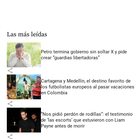
Las más leídas
Petro termina gobierno sin soltar X y pide
crear “guardias libertadoras”
share
Cartagena y Medellín, el destino favorito de
los futbolistas europeos al pasar vacaciones
en Colombia
share
“Nos pidió perdón de rodillas”: el testimonio
de ‘las escorts’ que estuvieron con Liam
Payne antes de morir
share