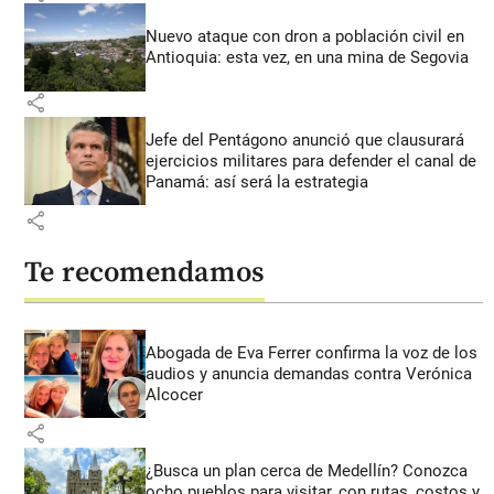
Nuevo ataque con dron a población civil en
Antioquia: esta vez, en una mina de Segovia
share
Jefe del Pentágono anunció que clausurará
ejercicios militares para defender el canal de
Panamá: así será la estrategia
share
Te recomendamos
Abogada de Eva Ferrer confirma la voz de los
audios y anuncia demandas contra Verónica
Alcocer
share
¿Busca un plan cerca de Medellín? Conozca
ocho pueblos para visitar, con rutas, costos y