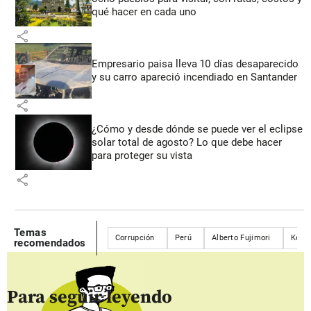
qué hacer en cada uno
share
Empresario paisa lleva 10 días desaparecido
y su carro apareció incendiado en Santander
share
¿Cómo y desde dónde se puede ver el eclipse
solar total de agosto? Lo que debe hacer
para proteger su vista
share
Temas
Corrupción
Perú
Alberto Fujimori
Keiko
recomendados
Para seguir leyendo