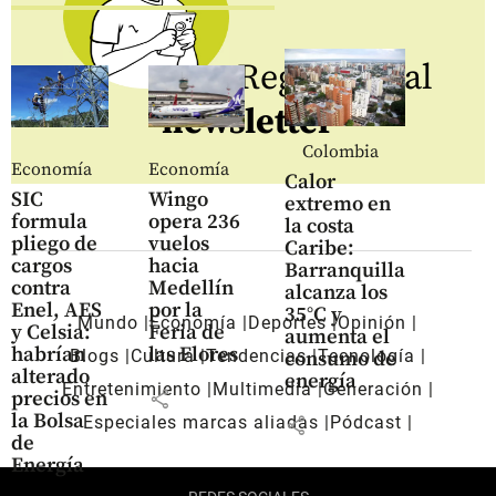
Regístrate al
newsletter
Colombia
Economía
Economía
Calor
SIC
Wingo
extremo en
formula
opera 236
la costa
pliego de
vuelos
Caribe:
cargos
hacia
Barranquilla
contra
Medellín
alcanza los
Enel, AES
por la
35°C y
Mundo
Economía
Deportes
Opinión
y Celsia:
Feria de
aumenta el
habrían
las Flores
Blogs
Cultura
Tendencias
Tecnología
consumo de
alterado
energía
Entretenimiento
Multimedia
Generación
share
precios en
la Bolsa
share
Especiales marcas aliadas
Pódcast
de
Energía