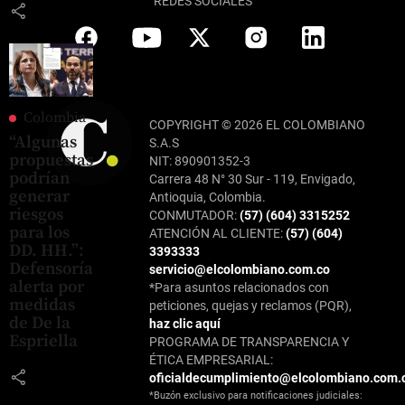
REDES SOCIALES
share
Colombia
COPYRIGHT © 2026 EL COLOMBIANO
“Algunas
S.A.S
propuestas
NIT: 890901352-3
podrían
Carrera 48 N° 30 Sur - 119, Envigado,
generar
Antioquia, Colombia.
riesgos
CONMUTADOR:
(57) (604) 3315252
para los
ATENCIÓN AL CLIENTE:
(57) (604)
DD. HH.”:
3393333
Defensoría
servicio@elcolombiano.com.co
alerta por
*Para asuntos relacionados con
medidas
peticiones, quejas y reclamos (PQR),
de De la
haz clic aquí
Espriella
PROGRAMA DE TRANSPARENCIA Y
ÉTICA EMPRESARIAL:
share
oficialdecumplimiento@elcolombiano.com.
*Buzón exclusivo para notificaciones judiciales: