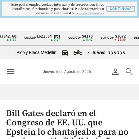
Este portal emplea cookies internas y de terceros con fines
estadísticos, funcionales y publicitarios. Puede aceptarlas o
CONTINUAR
consultar más en nuestra
politica de cookies
,60
1621,34 pts
$4178
$3672
COLCAP
USD/COP
EUR/COP
DESEMPLE
Cintillo
8.20
▲ 0.67
▲ 0.42
▼ 25.00
de
Pico y Placa Medellín
Jueves
3 y 6
3 y 6
indicadores
económicos
menu
person
search
Jueves
, 6 de Agosto de 2026
Colombia
Bill Gates declaró en el
Congreso de EE. UU. que
Epstein lo chantajeaba para no