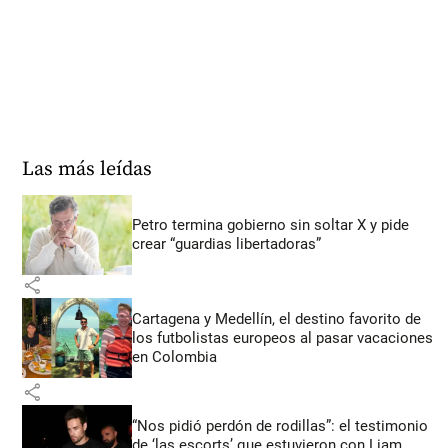
Las más leídas
Petro termina gobierno sin soltar X y pide
crear “guardias libertadoras”
share
Cartagena y Medellín, el destino favorito de
los futbolistas europeos al pasar vacaciones
en Colombia
share
“Nos pidió perdón de rodillas”: el testimonio
de ‘las escorts’ que estuvieron con Liam