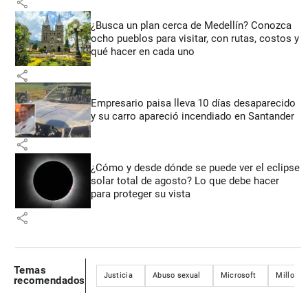
share
¿Busca un plan cerca de Medellín? Conozca
ocho pueblos para visitar, con rutas, costos y
qué hacer en cada uno
share
Empresario paisa lleva 10 días desaparecido
y su carro apareció incendiado en Santander
share
¿Cómo y desde dónde se puede ver el eclipse
solar total de agosto? Lo que debe hacer
para proteger su vista
share
Temas
Justicia
Abuso sexual
Microsoft
Millonar
recomendados