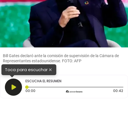
Bill Gates declaró ante la comisión de supervisión de la Cámara de
Representantes estadounidense. FOTO: AFP
×
Toca para escuchar
ESCUCHA EL RESUMEN
Tiempo transcurrido: 0 segundos
Du
00:00
00:42