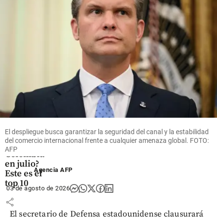
salud
share
Economía
¿Cuáles
fueron los
carros
más
El despliegue busca garantizar la seguridad del canal y la estabilidad
vendidos
del comercio internacional frente a cualquier amenaza global. FOTO:
en
AFP
Colombia
en julio?
Agencia AFP
Este es el
top 10
03 de agosto de 2026
share
El secretario de Defensa estadounidense clausurará