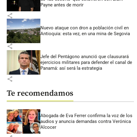
Payne antes de morir
share
Nuevo ataque con dron a población civil en
Antioquia: esta vez, en una mina de Segovia
share
Jefe del Pentágono anunció que clausurará
ejercicios militares para defender el canal de
Panamá: así será la estrategia
share
Te recomendamos
Abogada de Eva Ferrer confirma la voz de los
audios y anuncia demandas contra Verónica
Alcocer