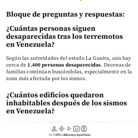
Bloque de preguntas y respuestas:
¿Cuántas personas siguen
desaparecidas tras los terremotos
en Venezuela?
Según las autoridades del estado La Guaira, aún hay
cerca de
1.400 personas desaparecidas
. Decenas de
familias continúan buscándolas, especialmente en la
zona más afectada por los sismos.
¿Cuántos edificios quedaron
inhabitables después de los sismos
en Venezuela?
Las autoridades informaron que
190 edificios
person
graphic_eq
play_arrow
photo_camera
account_circle
colapsaron
, mientras que
6.433 fueron declarados de
Mi Perfil
Pódcast
Reportajes gráficos
Videos
Suscríbete