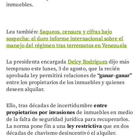
inmuebles.
Lea también:
Saqueos, censura y cifras bajo
sospecha: el duro informe internacional sobre el
manejo del régimen tras terremotos en Venezuela
La presidenta encargada
Delcy Rodríguez
dijo más
temprano este lunes, 3 de agosto, que la recién
aprobada ley permitirá relaciones de
“ganar-ganar”
entre los propietarios de los inmuebles y quienes
deseen alquilar.
Ello, tras décadas de incertidumbre
entre
propietarios por invasiones
de inmuebles en medio
de la falta de seguridad jurídica para recuperarlos.
La norma pone fin a una
ley restrictiva
que en dos
décadas de chavismo desincentivó el alquiler.