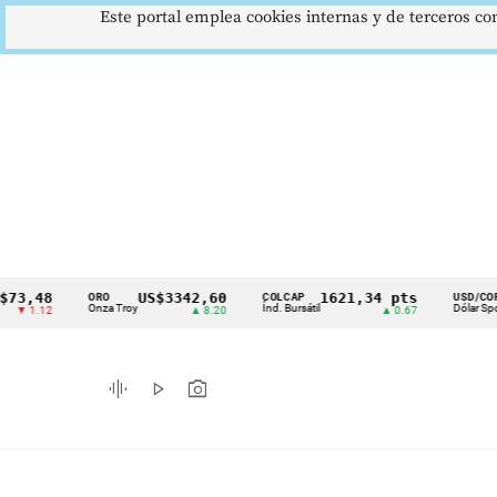
Este portal emplea cookies internas y de terceros con
48
US$3342,60
1621,34 pts
$41
ORO
COLCAP
USD/COP
Cintillo
Onza Troy
Índ. Bursátil
Dólar Spot
.12
▲ 8.20
▲ 0.67
▲ 0
de
indicadores
graphic_eq
play_arrow
photo_camera
económicos
Colombia