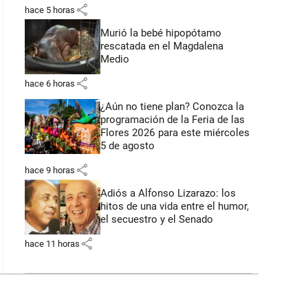
share
hace 5 horas
Murió la bebé hipopótamo
rescatada en el Magdalena
Medio
share
hace 6 horas
¿Aún no tiene plan? Conozca la
programación de la Feria de las
Flores 2026 para este miércoles
5 de agosto
share
hace 9 horas
Adiós a Alfonso Lizarazo: los
hitos de una vida entre el humor,
el secuestro y el Senado
share
hace 11 horas