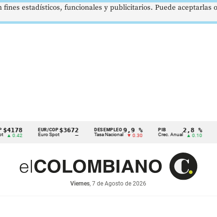
 fines estadísticos, funcionales y publicitarios. Puede aceptarlas
78
$3672
9,9 %
2,8 %
EUR/COP
DESEMPLEO
PIB
TRM
Euro Spot
Tasa Nacional
Crec. Anual
Tasa R
.42
—
▼ 0.30
▲ 0.10
Viernes
, 7 de Agosto de 2026