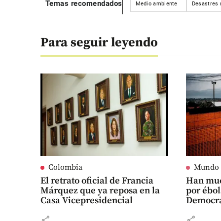
Temas recomendados
Medio ambiente
Desastres 
Para seguir leyendo
Colombia
Mundo
El retrato oficial de Francia
Han mue
Márquez que ya reposa en la
por ébo
Casa Vicepresidencial
Democrá
share
share