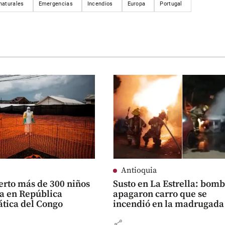
naturales
Emergencias
Incendios
Europa
Portugal
Antioquia
rto más de 300 niños
Susto en La Estrella: bom
la en República
apagaron carro que se
tica del Congo
incendió en la madrugada
share