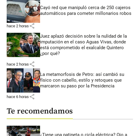
Cayó red que manipuló cerca de 250 cajeros
automáticos para cometer millonarios robos
share
hace 2 horas
Juez aplazó decisión sobre la nulidad de la
imputación en el caso Aguas Vivas, donde
está comprometido el exalcalde Quintero
¿por qué?
share
hace 2 horas
La metamorfosis de Petro: así cambió su
físico con cabello, estilo y retoques que
marcaron su paso por la Presidencia
share
hace 6 horas
Te recomendamos
¿Tiene una patineta o cicla eléctrica? Ojo a