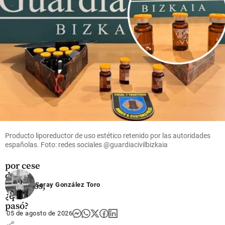
suspender
share
a Petro
share
Antioquia
“Choque”
entre
Anestesiar
y Hospital
Producto liporeductor de uso estético retenido por las autoridades
de Caldas,
españolas. Foto: redes sociales @guardiacivilbizkaia
Antioquia,
por cese
de
servicios,
Saray González Toro
¿qué
pasó?
05 de agosto de 2026