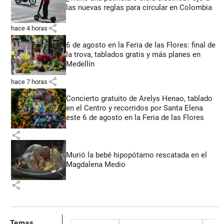
las nuevas reglas para circular en Colombia
share
hace 4 horas
6 de agosto en la Feria de las Flores: final de
la trova, tablados gratis y más planes en
Medellín
share
hace 7 horas
Concierto gratuito de Arelys Henao, tablado
en el Centro y recorridos por Santa Elena
este 6 de agosto en la Feria de las Flores
share
Murió la bebé hipopótamo rescatada en el
Magdalena Medio
share
Temas