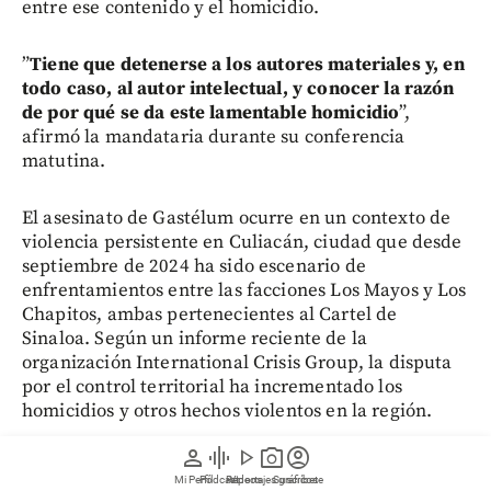
entre ese contenido y el homicidio.
”
Tiene que detenerse a los autores materiales y, en
todo caso, al autor intelectual, y conocer la razón
de por qué se da este lamentable homicidio
”,
afirmó la mandataria durante su conferencia
matutina.
El asesinato de Gastélum ocurre en un contexto de
violencia persistente en Culiacán, ciudad que desde
septiembre de 2024 ha sido escenario de
enfrentamientos entre las facciones Los Mayos y Los
Chapitos, ambas pertenecientes al Cartel de
Sinaloa. Según un informe reciente de la
organización International Crisis Group, la disputa
por el control territorial ha incrementado los
homicidios y otros hechos violentos en la región.
person
graphic_eq
play_arrow
photo_camera
account_circle
El reporte también advierte que estos grupos han
Mi Perfil
Pódcast
Reportajes gráficos
Videos
Suscríbete