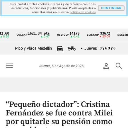
Este portal emplea cookies internas y de terceros con fines
estadísticos, funcionales y publicitarios. Puede aceptarlas o
CONTINUAR
consultar más en nuestra
politica de cookies
1621,34 pts
$4178
$3672
9
COLCAP
USD/COP
EUR/COP
DESEMPLEO
Cintillo
▲ 0.67
▲ 0.42
▼ 25.00
▼
de
Pico y Placa Medellín
Jueves
3 y 6
3 y 6
indicadores
económicos
menu
person
search
Jueves
, 6 de Agosto de 2026
Colombia
“Pequeño dictador”: Cristina
Fernández se fue contra Milei
por quitarle su pensión como