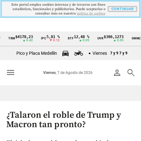
Este portal emplea cookies internas y de terceros con fines
estadísticos, funcionales y publicitarios. Puede aceptarlas o
CONTINUAR
consultar más en nuestra
politica de cookies
$4178,23
5,81 %
12,48 %
$386,1273
$
TRM
IPC
DTF
UVR
SMMLV
Cintillo
▲ 0.42
▼ 0.12
▲ 0.05
▲ 0.03
de
Pico y Placa Medellín
Viernes
7 y 9
7 y 9
indicadores
económicos
menu
person
search
Viernes
, 7 de Agosto de 2026
Colombia
¿Talaron el roble de Trump y
Macron tan pronto?