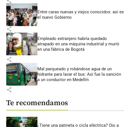
share
Entre caras nuevas y viejos conocidos: así es
el nuevo Gobierno
share
Empleado extranjero habría quedado
atrapado en una máquina industrial y murió
en una fábrica de Bogotá
share
Mal parqueado y robándose agua de un
hidrante para lavar el bus: Así fue la sanción
a un conductor en Medellín
share
Te recomendamos
¿Tiene una patineta o cicla eléctrica? Ojo a