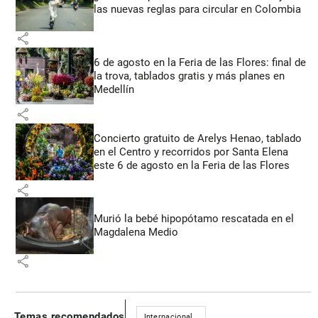
las nuevas reglas para circular en Colombia
share
6 de agosto en la Feria de las Flores: final de
la trova, tablados gratis y más planes en
Medellín
share
Concierto gratuito de Arelys Henao, tablado
en el Centro y recorridos por Santa Elena
este 6 de agosto en la Feria de las Flores
share
Murió la bebé hipopótamo rescatada en el
Magdalena Medio
share
Temas recomendados
Internacional