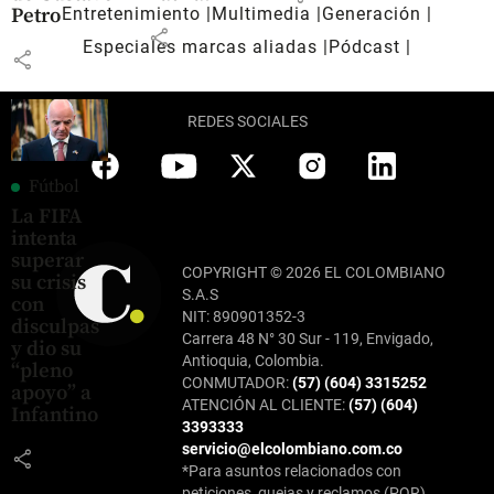
Entretenimiento
Multimedia
Generación
Petro
share
Especiales marcas aliadas
Pódcast
share
REDES SOCIALES
Fútbol
La FIFA
intenta
superar
COPYRIGHT © 2026 EL COLOMBIANO
su crisis
S.A.S
con
NIT: 890901352-3
disculpas
Carrera 48 N° 30 Sur - 119, Envigado,
y dio su
Antioquia, Colombia.
“pleno
CONMUTADOR:
(57) (604) 3315252
apoyo” a
ATENCIÓN AL CLIENTE:
(57) (604)
Infantino
3393333
servicio@elcolombiano.com.co
share
*Para asuntos relacionados con
peticiones, quejas y reclamos (PQR),