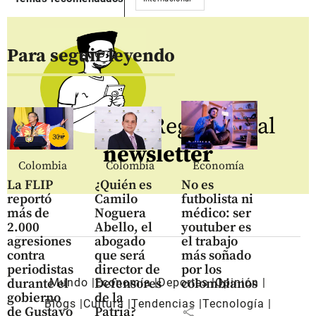
Para seguir leyendo
Regístrate al
newsletter
Colombia
Colombia
Economía
La FLIP
¿Quién es
No es
reportó
Camilo
futbolista ni
más de
Noguera
médico: ser
2.000
Abello, el
youtuber es
agresiones
abogado
el trabajo
contra
que será
más soñado
periodistas
director de
por los
Mundo
Economía
Deportes
Opinión
durante el
Defensores
colombianos
gobierno
de la
Blogs
Cultura
Tendencias
Tecnología
share
de Gustavo
Patria?