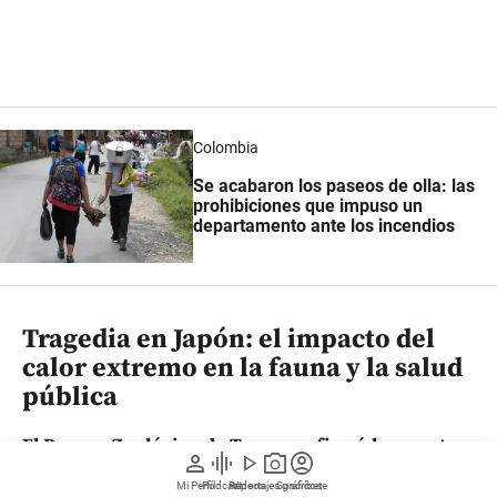
Colombia
Se acabaron los paseos de olla: las
prohibiciones que impuso un
departamento ante los incendios
Tragedia en Japón: el impacto del
calor extremo en la fauna y la salud
pública
El Parque Zoológico de Tama confirmó la muerte
person
graphic_eq
play_arrow
photo_camera
account_circle
de las leonas Mugi, Ichigo y Ruena
. De acuerdo con
Mi Perfil
Pódcast
Reportajes gráficos
Videos
Suscríbete
la institución, la causa del
fallecimiento
aún no ha