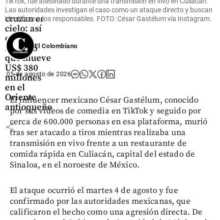
TikTok, fue asesinado durante una transmisión en vivo en Culiacán.
Flores que
Las autoridades investigan el caso como un ataque directo y buscan
cruzan el
identificar a los responsables. FOTO: César Gastélum vía Instagram.
cielo: así
es el
El Colombiano
negocio
que mueve
US$ 380
05 de agosto de 2026
millones
en el
Oriente
El influencer mexicano César Gastélum, conocido
antioqueño
por sus videos de comedia en TikTok y seguido por
cerca de 600.000 personas en esa plataforma, murió
share
tras ser atacado a tiros mientras realizaba una
transmisión en vivo frente a un restaurante de
comida rápida en Culiacán, capital del estado de
Sinaloa, en el noroeste de México.
El ataque ocurrió el martes 4 de agosto y fue
confirmado por las autoridades mexicanas, que
calificaron el hecho como una agresión directa. De