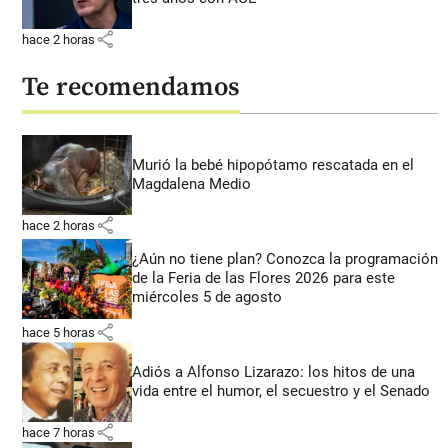
share
hace 2 horas
Te recomendamos
Murió la bebé hipopótamo rescatada en el
Magdalena Medio
share
hace 2 horas
¿Aún no tiene plan? Conozca la programación
de la Feria de las Flores 2026 para este
miércoles 5 de agosto
share
hace 5 horas
Adiós a Alfonso Lizarazo: los hitos de una
vida entre el humor, el secuestro y el Senado
share
hace 7 horas