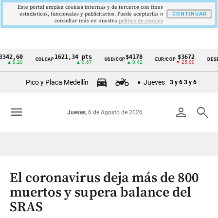
Este portal emplea cookies internas y de terceros con fines
estadísticos, funcionales y publicitarios. Puede aceptarlas o
CONTINUAR
consultar más en nuestra
politica de cookies
60
1621,34 pts
$4178
$3672
COLCAP
USD/COP
EUR/COP
DESEMPLE
Cintillo
.20
▲ 0.67
▲ 0.42
▼ 25.00
de
Pico y Placa Medellín
Jueves
3 y 6
3 y 6
indicadores
económicos
menu
person
search
Jueves
, 6 de Agosto de 2026
Colombia
El coronavirus deja más de 800
muertos y supera balance del
SRAS