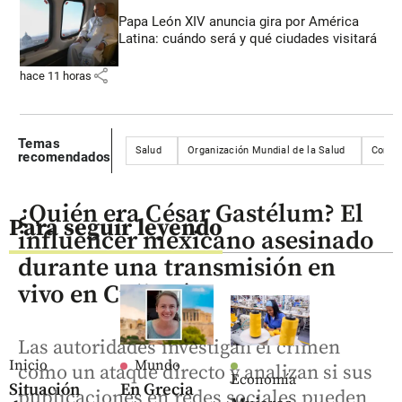
Papa León XIV anuncia gira por América
Latina: cuándo será y qué ciudades visitará
share
hace 11 horas
Temas
Salud
Organización Mundial de la Salud
Corona
recomendados
¿Quién era César Gastélum? El
Para seguir leyendo
influencer mexicano asesinado
durante una transmisión en
vivo en Culiacán
Las autoridades investigan el crimen
Inicio
Mundo
como un ataque directo y analizan si sus
Economía
Situación
En Grecia
publicaciones en redes sociales pueden