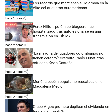
Los récords que mantienen a Colombia en la
élite del atletismo suramericano
share
hace 1 hora
Perez Hilton, polémico bloguero, fue
hospitalizado tras autolesionarse en una
transmisión en TikTok
share
hace 2 horas
“La mayoría de jugadores colombianos no
tienen cerebro”: exárbitro Pablo Lunati tras
criticar a Kevin Castaño
share
hace 3 horas
Murió la bebé hipopótamo rescatada en el
Magdalena Medio
share
hace 2 horas
Grupo Argos promete duplicar el dividendo en
tres años con ACE