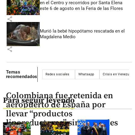
en el Centro y recorridos por Santa Elena
este 6 de agosto en la Feria de las Flores
share
Murió la bebé hipopótamo rescatada en el
Magdalena Medio
share
Temas
Redes sociales
Whatsapp
Crisis en Venezuela
recomendados
Colombiana fue retenida en
Para seguir leyendo
aeropuerto de España por
llevar “productos
liporeductores” sin controles