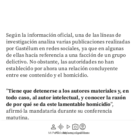
Según la información oficial, una de las líneas de
investigación analiza varias publicaciones realizadas
por Gastélum en redes sociales, ya que en algunas
de ellas hacía referencia a una facción de un grupo
delictivo. No obstante, las autoridades no han
establecido por ahora una relación concluyente
entre ese contenido y el homicidio.
”
Tiene que detenerse a los autores materiales y, en
todo caso, al autor intelectual, y conocer la razón
de por qué se da este lamentable homicidio
”,
afirmó la mandataria durante su conferencia
matutina.
person
graphic_eq
play_arrow
photo_camera
account_circle
El asesinato de Gastélum ocurre en un contexto de
Mi Perfil
Pódcast
Reportajes gráficos
Videos
Suscríbete