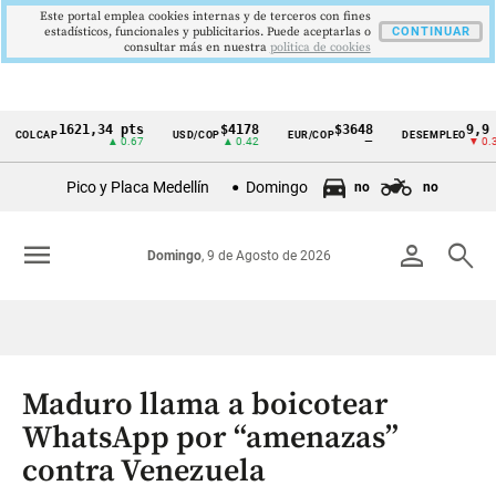
Este portal emplea cookies internas y de terceros con fines
estadísticos, funcionales y publicitarios. Puede aceptarlas o
CONTINUAR
consultar más en nuestra
politica de cookies
1621,34 pts
$4178
$3648
9,9 %
LCAP
USD/COP
EUR/COP
DESEMPLEO
Cintillo
▲ 0.67
▲ 0.42
—
▼ 0.30
de
Pico y Placa Medellín
Domingo
no
no
indicadores
económicos
menu
person
search
Domingo
, 9 de Agosto de 2026
Colombia
Maduro llama a boicotear
WhatsApp por “amenazas”
contra Venezuela