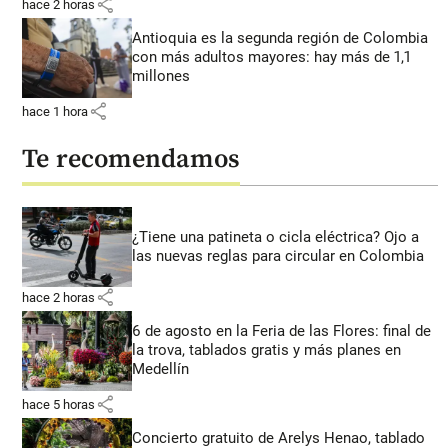
share
hace 2 horas
Antioquia es la segunda región de Colombia
con más adultos mayores: hay más de 1,1
millones
share
hace 1 hora
Te recomendamos
¿Tiene una patineta o cicla eléctrica? Ojo a
las nuevas reglas para circular en Colombia
share
hace 2 horas
6 de agosto en la Feria de las Flores: final de
la trova, tablados gratis y más planes en
Medellín
share
hace 5 horas
Concierto gratuito de Arelys Henao, tablado