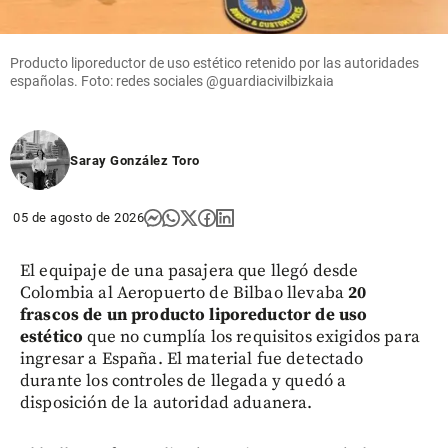
La llegada
del nuevo
Presidente
Producto liporeductor de uso estético retenido por las autoridades
españolas. Foto: redes sociales @guardiacivilbizkaia
share
Saray González Toro
05 de agosto de 2026
El equipaje de una pasajera que llegó desde
Colombia al Aeropuerto de Bilbao llevaba
20
frascos de un producto liporeductor de uso
estético
que no cumplía los requisitos exigidos para
ingresar a España. El material fue detectado
durante los controles de llegada y quedó a
disposición de la autoridad aduanera.