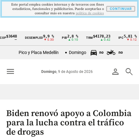
Este portal emplea cookies internas y de terceros con fines
estadísticos, funcionales y publicitarios. Puede aceptarlas o
CONTINUAR
consultar más en nuestra
politica de cookies
3648
9,9 %
2,8 %
$4178,23
5,81 %
DESEMPLEO
PIB
TRM
IPC
DT
Cintillo
—
▼ 0.30
▲ 0.10
▲ 0.42
▼ 0.12
de
Pico y Placa Medellín
Domingo
no
no
indicadores
económicos
menu
person
search
Domingo
, 9 de Agosto de 2026
Colombia
Biden renovó apoyo a Colombia
para la lucha contra el tráfico
de drogas