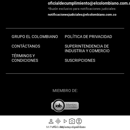
oficialdecumplimiento@elcolombiano.com.
*Buzón exclusivo para notificaciones judiciales:
notificacionesjudiciales@elcolombiano.com.co
GRUPO EL COLOMBIANO
POLÍTICA DE PRIVACIDAD
CONTÁCTANOS
SUPERINTENDENCIA DE
INDUSTRIA Y COMERCIO
TÉRMINOS Y
CONDICIONES
SUSCRIPCIONES
MIEMBRO DE:
person
graphic_eq
play_arrow
photo_camera
account_circle
Mi Perfil
Pódcast
Reportajes gráficos
Videos
Suscríbete