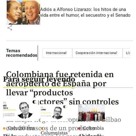
Adiós a Alfonso Lizarazo: los hitos de una
vida entre el humor, el secuestro y el Senado
share
Temas
Internacional
Cooperación internacional
Líder
recomendados
Colombiana fue retenida en
Para seguir leyendo
aeropuerto de España por
llevar “productos
liporeductores” sin controles
La mujer llegó al Aeropuerto de Bilbao
con 20 frascos de un producto
Columnistas
Colombia
Columnistas