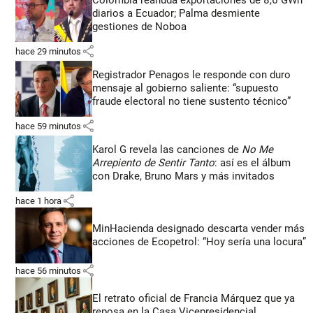
Colombia reanuda exportaciones de 8,6 GWh
diarios a Ecuador; Palma desmiente
gestiones de Noboa
share
hace 29 minutos
Registrador Penagos le responde con duro
mensaje al gobierno saliente: “supuesto
fraude electoral no tiene sustento técnico”
share
hace 59 minutos
Karol G revela las canciones de
No Me
Arrepiento de Sentir Tanto
: así es el álbum
con Drake, Bruno Mars y más invitados
share
hace 1 hora
MinHacienda designado descarta vender más
acciones de Ecopetrol: “Hoy sería una locura”
share
hace 56 minutos
El retrato oficial de Francia Márquez que ya
reposa en la Casa Vicepresidencial