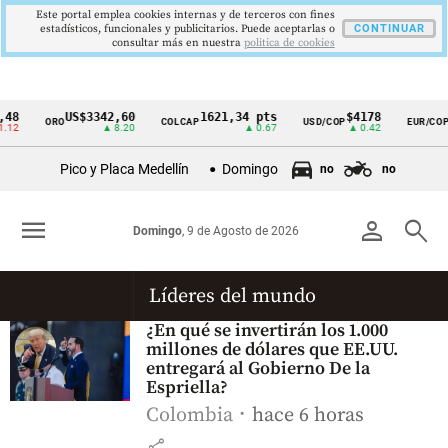
Este portal emplea cookies internas y de terceros con fines
estadísticos, funcionales y publicitarios. Puede aceptarlas o
CONTINUAR
consultar más en nuestra
politica de cookies
48
US$3342,60
1621,34 pts
$4178
ORO
COLCAP
USD/COP
EUR/COP
Cintillo
12
▲ 8.20
▲ 0.67
▲ 0.42
de
Pico y Placa Medellín
Domingo
no
no
indicadores
económicos
menu
person
search
Domingo
, 9 de Agosto de 2026
Colombia
Líderes del mundo
¿En qué se invertirán los 1.000
millones de dólares que EE.UU.
entregará al Gobierno De la
Espriella?
Colombia
hace 6 horas
share