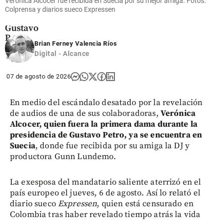
Verónica Alcocer fue recibida en Suecia por su mejor amiga. Fotos:
el legado
Colprensa y diarios sueco Expressen
de
Gustavo
Petro
Brian Ferney Valencia Ríos
Digital - Alcance
share
07 de agosto de 2026
En medio del escándalo desatado por la revelación
de audios de una de sus colaboradoras,
Verónica
Alcocer, quien fuera la primera dama durante la
presidencia de Gustavo Petro, ya se encuentra en
Suecia
, donde fue recibida por su amiga la DJ y
productora Gunn Lundemo.
La exesposa del mandatario saliente aterrizó en el
país europeo el jueves, 6 de agosto. Así lo relató el
diario sueco
Expressen
, quien está censurado en
Colombia tras haber revelado tiempo atrás la vida