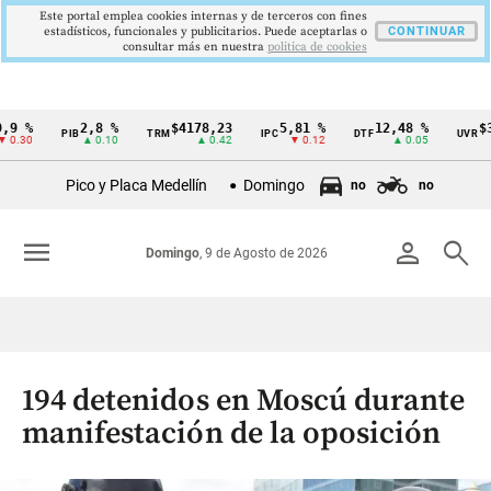
Este portal emplea cookies internas y de terceros con fines
estadísticos, funcionales y publicitarios. Puede aceptarlas o
CONTINUAR
consultar más en nuestra
politica de cookies
%
2,8 %
$4178,23
5,81 %
12,48 %
$386,
PIB
TRM
IPC
DTF
UVR
Cintillo
0
▲ 0.10
▲ 0.42
▼ 0.12
▲ 0.05
▲
de
Pico y Placa Medellín
Domingo
no
no
indicadores
económicos
menu
person
search
Domingo
, 9 de Agosto de 2026
Colombia
194 detenidos en Moscú durante
manifestación de la oposición