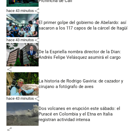
Pichincha de Cali
share
hace 43 minutos
El primer golpe del gobierno de Abelardo: así
sacaron a los 117 capos de la cárcel de Itagüí
share
hace 43 minutos
De la Espriella nombra director de la Dian:
Andrés Felipe Velásquez asumirá el cargo
share
La historia de Rodrigo Gaviria: de cazador y
cirujano a fotógrafo de aves
share
hace 43 minutos
Dos volcanes en erupción este sábado: el
Puracé en Colombia y el Etna en Italia
registran actividad intensa
share