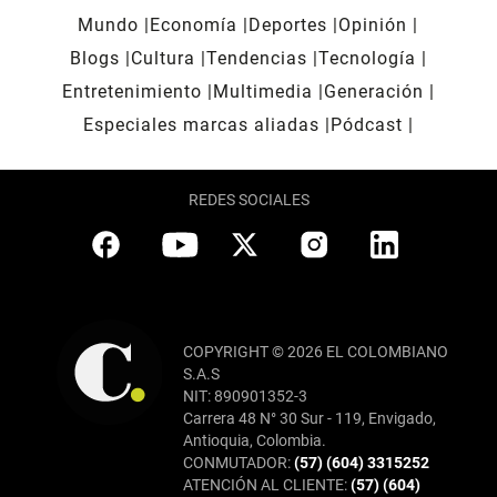
Mundo
Economía
Deportes
Opinión
Blogs
Cultura
Tendencias
Tecnología
Entretenimiento
Multimedia
Generación
Especiales marcas aliadas
Pódcast
REDES SOCIALES
COPYRIGHT © 2026 EL COLOMBIANO
S.A.S
NIT: 890901352-3
Carrera 48 N° 30 Sur - 119, Envigado,
Antioquia, Colombia.
CONMUTADOR:
(57) (604) 3315252
ATENCIÓN AL CLIENTE:
(57) (604)