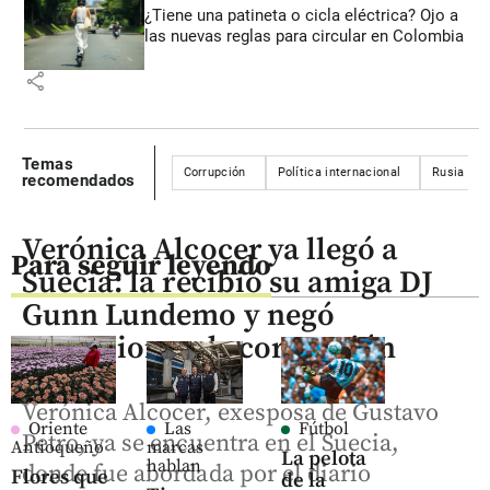
¿Tiene una patineta o cicla eléctrica? Ojo a
las nuevas reglas para circular en Colombia
share
Temas
Corrupción
Política internacional
Rusia
recomendados
Verónica Alcocer ya llegó a
Para seguir leyendo
Suecia: la recibió su amiga DJ
Gunn Lundemo y negó
acusaciones de corrupción
Verónica Alcocer, exesposa de Gustavo
Oriente
Las
Fútbol
Petro, ya se encuentra en el Suecia,
Antioqueño
marcas
La pelota
hablan
donde fue abordada por el diario
Flores que
de la