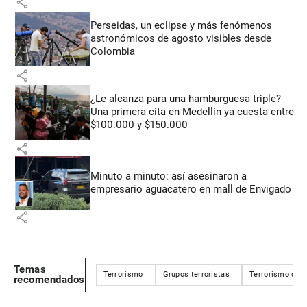
share
Perseidas, un eclipse y más fenómenos
astronómicos de agosto visibles desde
Colombia
share
¿Le alcanza para una hamburguesa triple?
Una primera cita en Medellín ya cuesta entre
$100.000 y $150.000
share
Minuto a minuto: así asesinaron a
empresario aguacatero en mall de Envigado
share
Temas
Terrorismo
Grupos terroristas
Terrorismo de 
recomendados