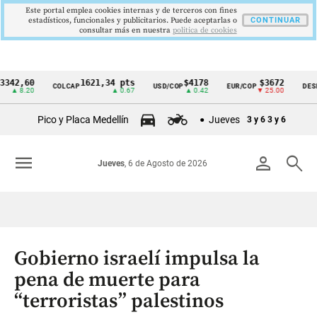
Este portal emplea cookies internas y de terceros con fines
estadísticos, funcionales y publicitarios. Puede aceptarlas o
CONTINUAR
consultar más en nuestra
politica de cookies
60
1621,34 pts
$4178
$3672
COLCAP
USD/COP
EUR/COP
DESEMPLE
Cintillo
.20
▲ 0.67
▲ 0.42
▼ 25.00
de
Pico y Placa Medellín
Jueves
3 y 6
3 y 6
indicadores
económicos
menu
person
search
Jueves
, 6 de Agosto de 2026
Colombia
Gobierno israelí impulsa la
pena de muerte para
“terroristas” palestinos