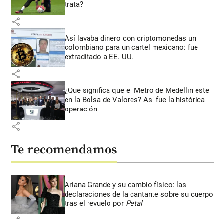
trata?
share
Así lavaba dinero con criptomonedas
un
colombiano para un cartel mexicano: fue
extraditado a EE. UU.
share
¿Qué significa que el Metro de Medellín esté
en la Bolsa de Valores? Así fue la histórica
operación
share
Te recomendamos
Ariana Grande y su cambio físico: las
declaraciones de la cantante sobre su cuerpo
tras el revuelo por
Petal