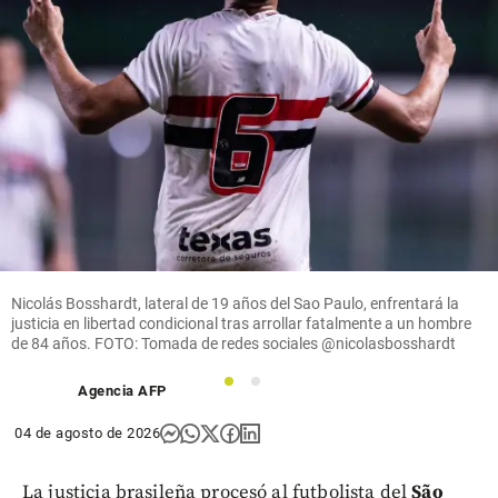
las
share
empresas
crecen
share
Inicio
Situación
de
seguridad
en Cali
share
Nicolás Bosshardt, lateral de 19 años del Sao Paulo, enfrentará la
justicia en libertad condicional tras arrollar fatalmente a un hombre
de 84 años. FOTO: Tomada de redes sociales @nicolasbosshardt
1
2
Agencia AFP
04 de agosto de 2026
La justicia brasileña procesó al futbolista del
São