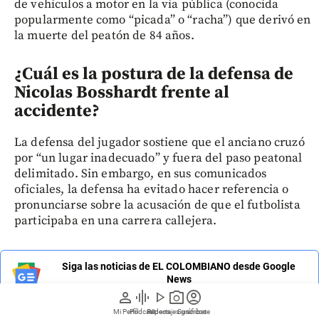
de vehículos a motor en la vía pública (conocida
popularmente como “picada” o “racha”) que derivó en
la muerte del peatón de 84 años.
¿Cuál es la postura de la defensa de
Nicolas Bosshardt frente al
accidente?
La defensa del jugador sostiene que el anciano cruzó
por “un lugar inadecuado” y fuera del paso peatonal
delimitado. Sin embargo, en sus comunicados
oficiales, la defensa ha evitado hacer referencia o
pronunciarse sobre la acusación de que el futbolista
participaba en una carrera callejera.
Siga las noticias de EL COLOMBIANO desde Google
News
person
graphic_eq
play_arrow
photo_camera
account_circle
Mi Perfil
Pódcast
Reportajes gráficos
Videos
Suscríbete