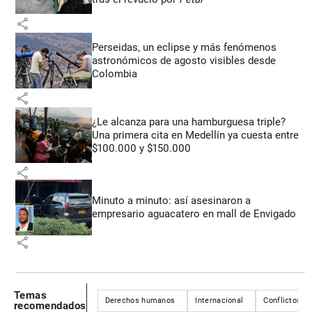
share
Perseidas, un eclipse y más fenómenos
astronómicos de agosto visibles desde
Colombia
share
¿Le alcanza para una hamburguesa triple?
Una primera cita en Medellín ya cuesta entre
$100.000 y $150.000
share
Minuto a minuto: así asesinaron a
empresario aguacatero en mall de Envigado
share
Temas
Derechos humanos
Internacional
Conflictos in
recomendados