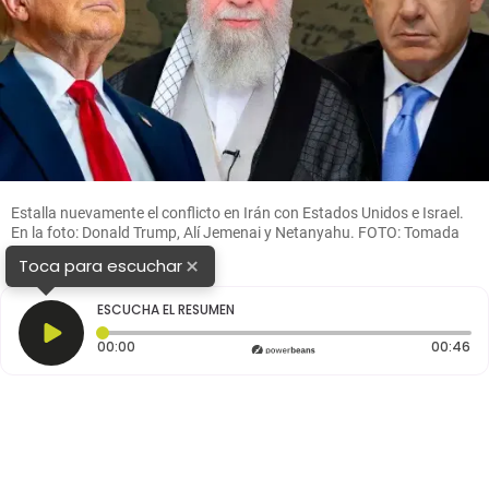
Estalla nuevamente el conflicto en Irán con Estados Unidos e Israel.
En la foto: Donald Trump, Alí Jemenai y Netanyahu. FOTO: Tomada
de Ecuavisa
×
Toca para escuchar
ESCUCHA EL RESUMEN
Tiempo transcurrido: 0 segundos
Du
00:00
00:46