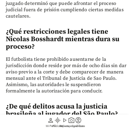
juzgado determinó que puede afrontar el proceso
judicial fuera de prisión cumpliendo ciertas medidas
cautelares.
¿Qué restricciones legales tiene
Nicolas Bosshardt mientras dura su
proceso?
El futbolista tiene prohibido ausentarse de la
jurisdicción donde reside por más de ocho días sin dar
aviso previo a la corte y debe comparecer de manera
mensual ante el Tribunal de Justicia de Sao Paulo.
Asimismo, las autoridades le suspendieron
formalmente la autorización para conducir.
¿De qué delitos acusa la justicia
brasileña al jugador del São Paulo?
person
graphic_eq
play_arrow
photo_camera
account_circle
La Secretaría de Seguridad Pública de São Paulo acusa
Mi Perfil
Pódcast
Reportajes gráficos
Videos
Suscríbete