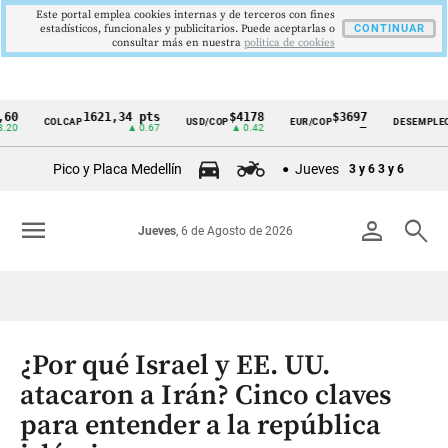
Este portal emplea cookies internas y de terceros con fines
estadísticos, funcionales y publicitarios. Puede aceptarlas o
CONTINUAR
consultar más en nuestra
politica de cookies
1621,34 pts
$4178
$3697
9,9 
COLCAP
USD/COP
EUR/COP
DESEMPLEO
Cintillo
▲ 0.67
▲ 0.42
—
▼ 0.3
de
Pico y Placa Medellín
Jueves
3 y 6
3 y 6
indicadores
económicos
menu
person
search
Jueves
, 6 de Agosto de 2026
Colombia
¿Por qué Israel y EE. UU.
atacaron a Irán? Cinco claves
para entender a la república