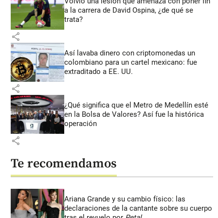
Volvió una lesión que amenaza con poner fin
a la carrera de David Ospina, ¿de qué se
trata?
share
Así lavaba dinero con criptomonedas
un
colombiano para un cartel mexicano: fue
extraditado a EE. UU.
share
¿Qué significa que el Metro de Medellín esté
en la Bolsa de Valores? Así fue la histórica
operación
share
Te recomendamos
Ariana Grande y su cambio físico: las
declaraciones de la cantante sobre su cuerpo
tras el revuelo por
Petal