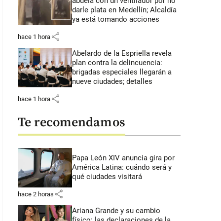
abuela con un ventilador por no
darle plata en Medellín; Alcaldía
ya está tomando acciones
share
hace 1 hora
Abelardo de la Espriella revela
plan contra la delincuencia:
brigadas especiales llegarán a
nueve ciudades; detalles
share
hace 1 hora
Te recomendamos
Papa León XIV anuncia gira por
América Latina: cuándo será y
qué ciudades visitará
share
hace 2 horas
Ariana Grande y su cambio
físico: las declaraciones de la