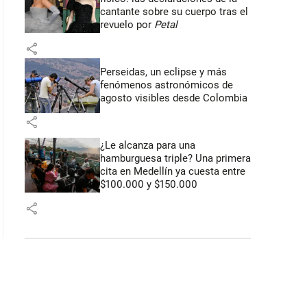
cantante sobre su cuerpo tras el
revuelo por
Petal
share
Perseidas, un eclipse y más
fenómenos astronómicos de
agosto visibles desde Colombia
share
¿Le alcanza para una
hamburguesa triple? Una primera
cita en Medellín ya cuesta entre
$100.000 y $150.000
share