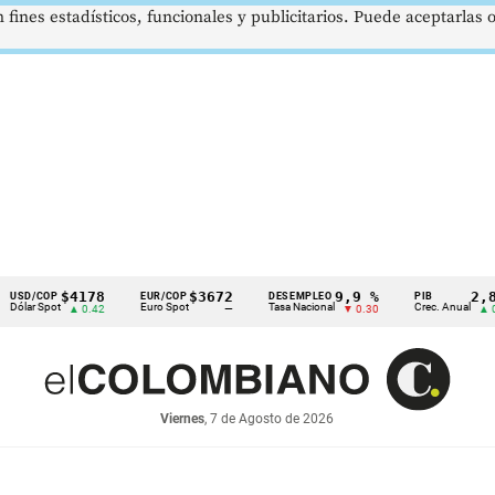
 fines estadísticos, funcionales y publicitarios. Puede aceptarlas
$4178
$3672
9,9 %
2,8 %
OP
EUR/COP
DESEMPLEO
PIB
ot
Euro Spot
Tasa Nacional
Crec. Anual
▲ 0.42
—
▼ 0.30
▲ 0.10
Viernes
, 7 de Agosto de 2026