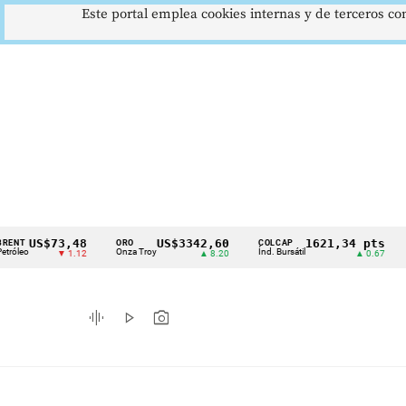
Este portal emplea cookies internas y de terceros con
S$73,48
US$3342,60
1621,34 pts
ORO
COLCAP
USD/C
Cintillo
Onza Troy
Índ. Bursátil
Dólar Sp
▼ 1.12
▲ 8.20
▲ 0.67
de
indicadores
graphic_eq
play_arrow
photo_camera
económicos
Colombia