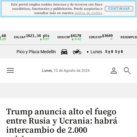
Este portal emplea cookies internas y de terceros con fines
estadísticos, funcionales y publicitarios. Puede aceptarlas o
CONTINUAR
consultar más en nuestra
politica de cookies
1621,34 pts
$4178
$3649
9,9 
COLCAP
USD/COP
EUR/COP
DESEMPLEO
Cintillo
▲ 0.67
▲ 0.42
—
▼ 0.
de
Pico y Placa Medellín
Lunes
5 y 8
5 y 8
indicadores
económicos
menu
person
search
Lunes
, 10 de Agosto de 2026
Colombia
Trump anuncia alto el fuego
entre Rusia y Ucrania: habrá
intercambio de 2.000