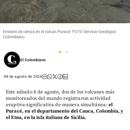
de los
asesinos
de Julián
en Las
Palmas
Emisión de ceniza en el volcán Puracé. FOTO Servicio Geológico
share
Colombiano
1
2
El Colombiano
08 de agosto de 2026
Este sábado 8 de agosto, dos de los volcanes más
monitoreados del mundo registraron actividad
eruptiva significativa de manera simultánea:
el
Puracé, en el departamento del Cauca, Colombia, y
el Etna, en la isla italiana de Sicilia.