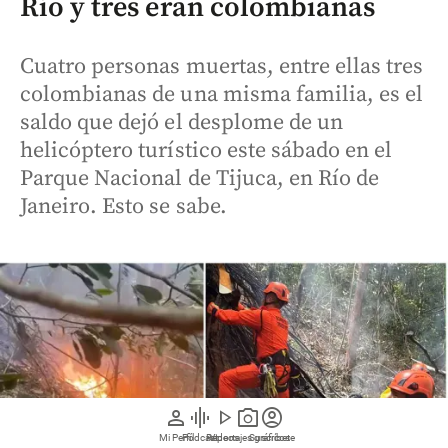
Río y tres eran colombianas
Cuatro personas muertas, entre ellas tres
colombianas de una misma familia, es el
saldo que dejó el desplome de un
helicóptero turístico este sábado en el
Parque Nacional de Tijuca, en Río de
Janeiro. Esto se sabe.
person
graphic_eq
play_arrow
photo_camera
account_circle
Mi Perfil
Pódcast
Reportajes gráficos
Videos
Suscríbete