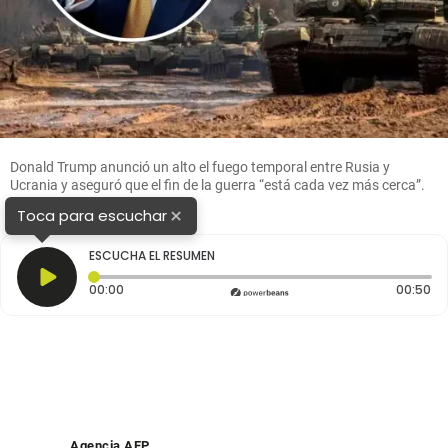
Donald Trump anunció un alto el fuego temporal entre Rusia y
Ucrania y aseguró que el fin de la guerra “está cada vez más cerca”.
Foto: AFP / Getty
×
Toca para escuchar
ESCUCHA EL RESUMEN
Tiempo transcurrido: 0 segundos
Du
00:00
00:50
Agencia AFP