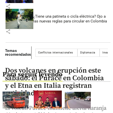
share
¿Tiene una patineta o cicla eléctrica? Ojo a
las nuevas reglas para circular en Colombia
share
Temas
Conflictos internacionales
Diplomacia
Invasió
recomendados
Dos volcanes en erupción este
Para seguir leyendo
sábado: el Puracé en Colombia
y el Etna en Italia registran
actividad intensa
El volcán Puracé mantiene alerta naranja