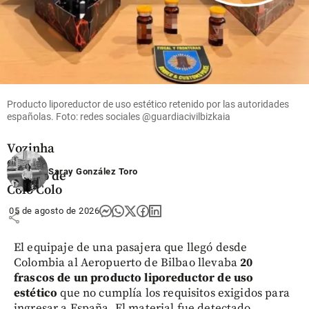
Fútbol
Video |
¡Como
toda una
Producto liporeductor de uso estético retenido por las autoridades
leyenda!
españolas. Foto: redes sociales @guardiacivilbizkaia
Así fue
recibido
Vozinha
en el
Saray González Toro
estadio de
Colo Colo
05 de agosto de 2026
share
El equipaje de una pasajera que llegó desde
Colombia al Aeropuerto de Bilbao llevaba
20
frascos de un producto liporeductor de uso
estético
que no cumplía los requisitos exigidos para
ingresar a España. El material fue detectado