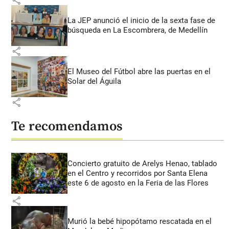
La JEP anunció el inicio de la sexta fase de
búsqueda en La Escombrera, de Medellín
share
El Museo del Fútbol abre las puertas en el
Solar del Águila
share
Te recomendamos
Concierto gratuito de Arelys Henao, tablado
en el Centro y recorridos por Santa Elena
este 6 de agosto en la Feria de las Flores
share
Murió la bebé hipopótamo rescatada en el