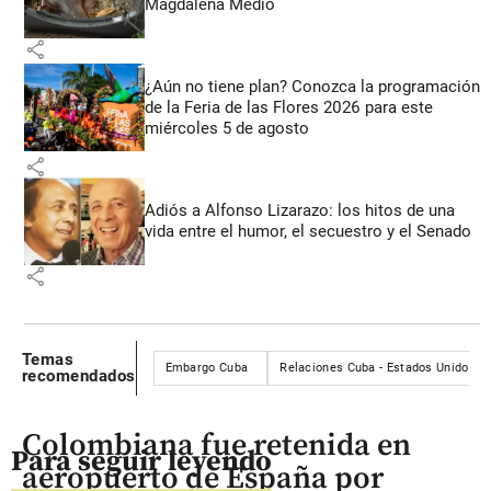
Magdalena Medio
share
¿Aún no tiene plan? Conozca la programación
de la Feria de las Flores 2026 para este
miércoles 5 de agosto
share
Adiós a Alfonso Lizarazo: los hitos de una
vida entre el humor, el secuestro y el Senado
share
Temas
Embargo Cuba
Relaciones Cuba - Estados Unidos
recomendados
Colombiana fue retenida en
Para seguir leyendo
aeropuerto de España por