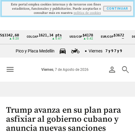
Este portal emplea cookies internas y de terceros con fines
estadísticos, funcionales y publicitarios. Puede aceptarlas o
CONTINUAR
consultar más en nuestra
politica de cookies
42,60
1621,34 pts
$4178
$3672
COLCAP
USD/COP
EUR/COP
DESEMP
Cintillo
▲ 8.20
▲ 0.67
▲ 0.42
—
de
Pico y Placa Medellín
Viernes
7 y 9
7 y 9
indicadores
económicos
menu
person
search
Viernes
, 7 de Agosto de 2026
Colombia
Trump avanza en su plan para
asfixiar al gobierno cubano y
anuncia nuevas sanciones