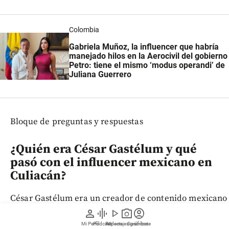
Colombia
Gabriela Muñoz, la influencer que habría
manejado hilos en la Aerocivil del gobierno
Petro: tiene el mismo ‘modus operandi’ de
Juliana Guerrero
Bloque de preguntas y respuestas
¿Quién era César Gastélum y qué
pasó con el influencer mexicano en
Culiacán?
César Gastélum era un creador de contenido mexicano
conocido por sus videos de comedia en TikTok. Murió
person
graphic_eq
play_arrow
photo_camera
account_circle
tras ser atacado a tiros mientras realizaba una
Mi Perfil
Pódcast
Reportajes gráficos
Videos
Suscríbete