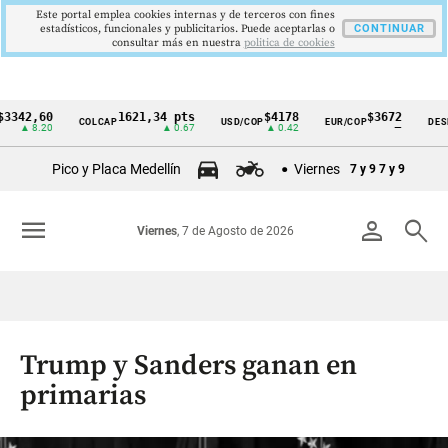
Este portal emplea cookies internas y de terceros con fines
estadísticos, funcionales y publicitarios. Puede aceptarlas o
CONTINUAR
consultar más en nuestra
politica de cookies
2,60
1621,34 pts
$4178
$3672
COLCAP
USD/COP
EUR/COP
DESEMPLE
Cintillo
8.20
▲ 0.67
▲ 0.42
—
de
Pico y Placa Medellín
Viernes
7 y 9
7 y 9
indicadores
económicos
menu
person
search
Viernes
, 7 de Agosto de 2026
Colombia
Trump y Sanders ganan en
primarias