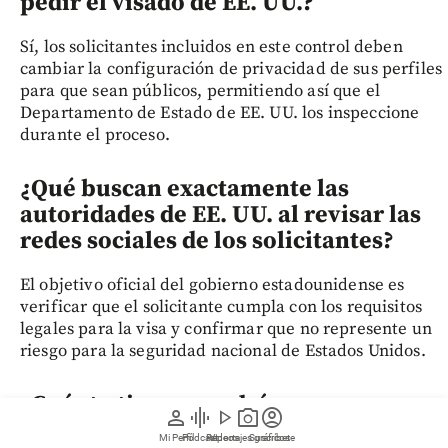
pedir el visado de EE. UU.?
Sí, los solicitantes incluidos en este control deben
cambiar la configuración de privacidad de sus perfiles
para que sean públicos, permitiendo así que el
Departamento de Estado de EE. UU. los inspeccione
durante el proceso.
¿Qué buscan exactamente las
autoridades de EE. UU. al revisar las
redes sociales de los solicitantes?
El objetivo oficial del gobierno estadounidense es
verificar que el solicitante cumpla con los requisitos
legales para la visa y confirmar que no represente un
riesgo para la seguridad nacional de Estados Unidos.
¿Cuánto tiempo podrá permanecer
person
graphic_eq
play_arrow
photo_camera
account_circle
un periodista extranjero en EE. UU.
Mi Perfil
Pódcast
Reportajes gráficos
Videos
Suscríbete