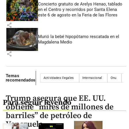
Concierto gratuito de Arelys Henao, tablado
en el Centro y recorridos por Santa Elena
este 6 de agosto en la Feria de las Flores
share
Murió la bebé hipopótamo rescatada en el
Magdalena Medio
share
Temas
Actividades ilegales
Internacional
Onu
Ar
recomendados
Trump asegura que EE. UU.
Para seguir leyendo
obtiene “miles de millones de
barriles” de petróleo de
Venezuela