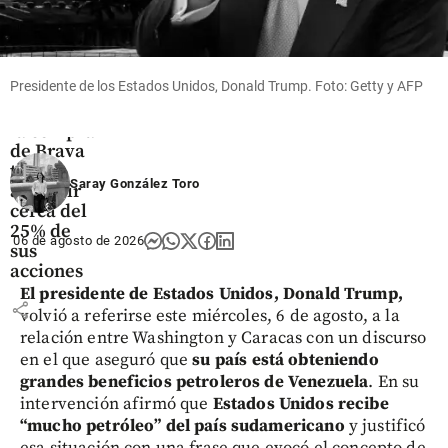
Economía
Presidente de los Estados Unidos, Donald Trump. Foto: Getty y AFP
Ecopetrol
avanza en
la compra
de Brava
tras
Saray González Toro
adquirir
cerca del
25% de
06 de agosto de 2026
sus
acciones
El presidente de Estados Unidos, Donald Trump,
share
volvió a referirse este miércoles, 6 de agosto, a la
relación entre Washington y Caracas con un discurso
en el que aseguró que
su país está obteniendo
grandes beneficios petroleros de Venezuela
. En su
intervención afirmó que
Estados Unidos recibe
“mucho petróleo” del país sudamericano
y justificó