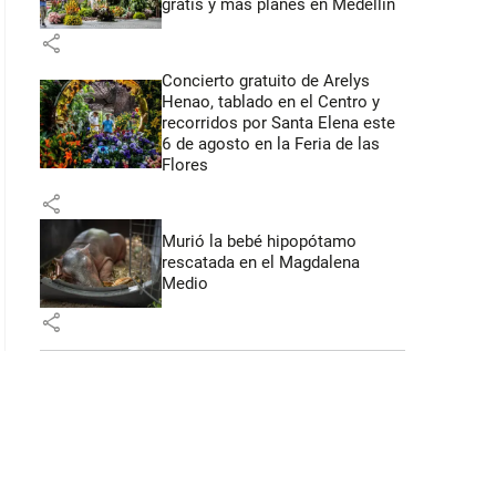
gratis y más planes en Medellín
: 44 segundos
share
Concierto gratuito de Arelys
Henao, tablado en el Centro y
recorridos por Santa Elena este
6 de agosto en la Feria de las
Flores
share
Murió la bebé hipopótamo
rescatada en el Magdalena
Medio
share