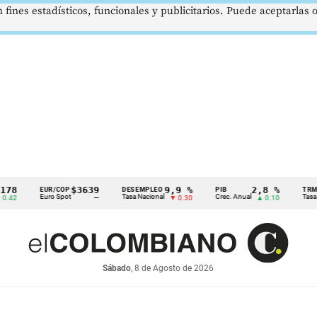
 fines estadísticos, funcionales y publicitarios. Puede aceptarlas
$3639
9,9 %
2,8 %
EUR/COP
DESEMPLEO
PIB
TRM
Euro Spot
Tasa Nacional
Crec. Anual
Tasa Rep. 
—
▼ 0.30
▲ 0.10
Sábado
, 8 de Agosto de 2026