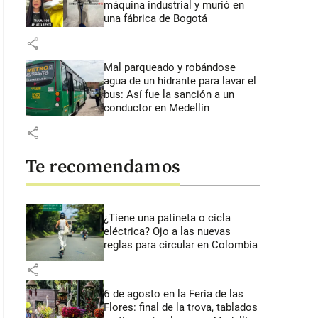
máquina industrial y murió en
una fábrica de Bogotá
share
Mal parqueado y robándose
agua de un hidrante para lavar el
bus: Así fue la sanción a un
conductor en Medellín
share
Te recomendamos
¿Tiene una patineta o cicla
eléctrica? Ojo a las nuevas
reglas para circular en Colombia
la imagen se nota al hombre que habría quebrado los vidrios del carro del
share
mputador. IMAGEN TOMADA DE VIDEO
6 de agosto en la Feria de las
Flores: final de la trova, tablados