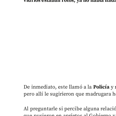
vidrios estaban rotos, ya no había nad
De inmediato, este llamó a la
Policía
y 
pero allí le sugirieron que madrugara h
Al preguntarle si percibe alguna relació
que pusieron en aprietos al Gobierno y