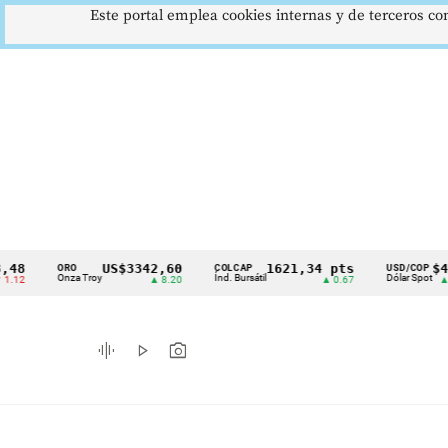
Este portal emplea cookies internas y de terceros con
US$3342,60
1621,34 pts
$4178
ORO
COLCAP
USD/COP
Cintillo
Onza Troy
Índ. Bursátil
Dólar Spot
▲ 8.20
▲ 0.67
▲ 0.42
de
indicadores
graphic_eq
play_arrow
photo_camera
económicos
Colombia