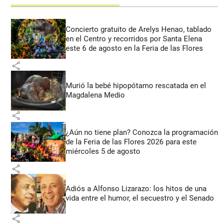
Concierto gratuito de Arelys Henao, tablado
en el Centro y recorridos por Santa Elena
este 6 de agosto en la Feria de las Flores
share
Murió la bebé hipopótamo rescatada en el
Magdalena Medio
share
¿Aún no tiene plan? Conozca la programación
de la Feria de las Flores 2026 para este
miércoles 5 de agosto
share
Adiós a Alfonso Lizarazo: los hitos de una
vida entre el humor, el secuestro y el Senado
share