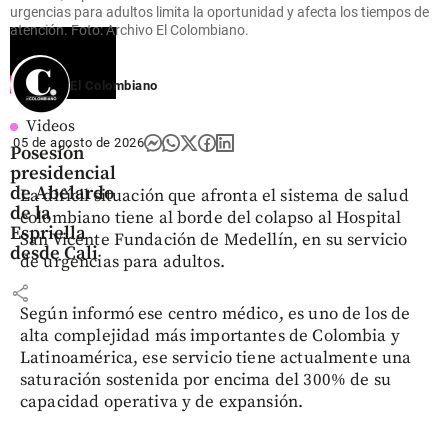
urgencias para adultos limita la oportunidad y afecta los tiempos de
atención. Foto: Archivo El Colombiano.
El Colombiano
Videos
05 de agosto de 2026
Posesión
presidencial
de Abelardo
La difícil situación que afronta el sistema de salud
de la
colombiano tiene al borde del colapso al Hospital
Espriella
San Vicente Fundación de Medellín, en su servicio
desde Cali
de urgencias para adultos.
share
Según informó ese centro médico, es uno de los de
alta complejidad más importantes de Colombia y
Latinoamérica, ese servicio tiene actualmente una
saturación sostenida por encima del 300% de su
capacidad operativa y de expansión.