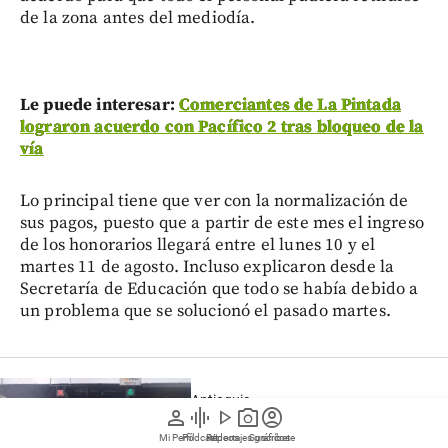
de la zona antes del mediodía.
Le puede interesar:
Comerciantes de La Pintada
lograron acuerdo con Pacífico 2 tras bloqueo de la
vía
Lo principal tiene que ver con la normalización de
sus pagos, puesto que a partir de este mes el ingreso
de los honorarios llegará entre el lunes 10 y el
martes 11 de agosto. Incluso explicaron desde la
Secretaría de Educación que todo se había debido a
un problema que se solucionó el pasado martes.
Antioquia
person
graphic_eq
play_arrow
photo_camera
account_circle
La autopista Medellín-Bogotá lleva
Mi Perfil
Pódcast
Reportajes gráficos
Videos
Suscríbete