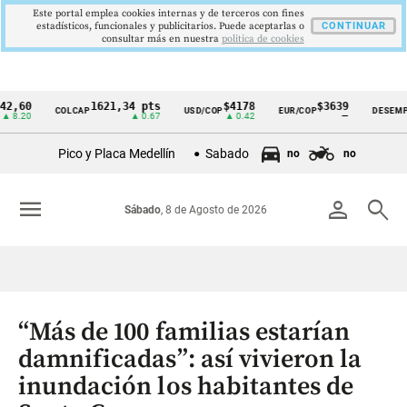
Este portal emplea cookies internas y de terceros con fines
estadísticos, funcionales y publicitarios. Puede aceptarlas o
CONTINUAR
consultar más en nuestra
politica de cookies
0
1621,34 pts
$4178
$3639
9,
COLCAP
USD/COP
EUR/COP
DESEMPLEO
Cintillo
0
▲ 0.67
▲ 0.42
—
▼ 
de
Pico y Placa Medellín
Sabado
no
no
indicadores
económicos
menu
person
search
Sábado
, 8 de Agosto de 2026
Colombia
“Más de 100 familias estarían
damnificadas”: así vivieron la
inundación los habitantes de