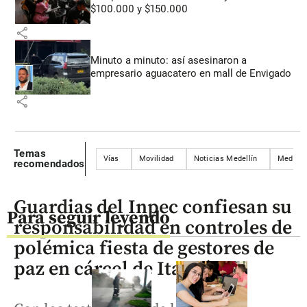
$100.000 y $150.000
share
Minuto a minuto: así asesinaron a
empresario aguacatero en mall de Envigado
share
Temas
Vías
Movilidad
Noticias Medellín
Medellí
recomendados
Guardias del Inpec confiesan su
Para seguir leyendo
responsabilidad en controles de
polémica fiesta de gestores de
paz en cárcel de Itagüí