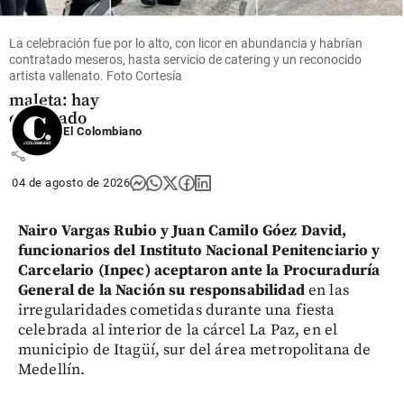
En Grecia
encontraron
muerta a
La celebración fue por lo alto, con licor en abundancia y habrían
contratado meseros, hasta servicio de catering y un reconocido
una mujer
artista vallenato. Foto Cortesía
en una
maleta: hay
capturado
El Colombiano
share
04 de agosto de 2026
Nairo Vargas Rubio y Juan Camilo Góez David,
funcionarios del Instituto Nacional Penitenciario y
Carcelario (Inpec) aceptaron ante la Procuraduría
General de la Nación su responsabilidad
en las
irregularidades cometidas durante una fiesta
celebrada al interior de la cárcel La Paz, en el
municipio de Itagüí, sur del área metropolitana de
Medellín.