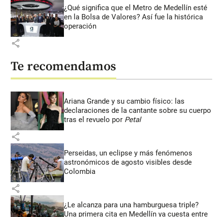
¿Qué significa que el Metro de Medellín esté
en la Bolsa de Valores? Así fue la histórica
operación
share
Te recomendamos
Ariana Grande y su cambio físico: las
declaraciones de la cantante sobre su cuerpo
tras el revuelo por
Petal
share
Perseidas, un eclipse y más fenómenos
astronómicos de agosto visibles desde
Colombia
share
¿Le alcanza para una hamburguesa triple?
Una primera cita en Medellín ya cuesta entre