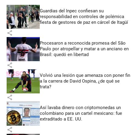
Guardias del Inpec confiesan su
responsabilidad en controles de polémica
fiesta de gestores de paz en cárcel de Itagüí
share
Procesaron a reconocida promesa del São
Paulo por atropellar y matar a un anciano en
Brasil: quedó en libertad
share
Volvió una lesión que amenaza con poner fin
a la carrera de David Ospina, ¿de qué se
trata?
share
Así lavaba dinero con criptomonedas
un
colombiano para un cartel mexicano: fue
extraditado a EE. UU.
share