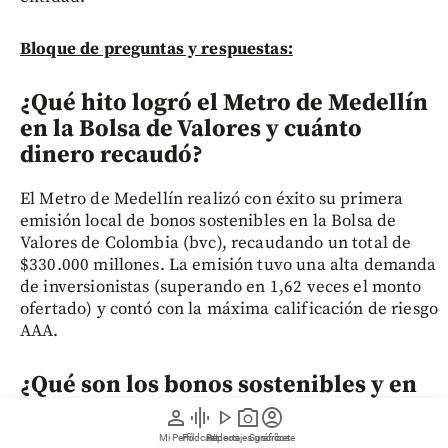
Bloque de preguntas y respuestas:
¿Qué hito logró el Metro de Medellín
en la Bolsa de Valores y cuánto
dinero recaudó?
El Metro de Medellín realizó con éxito su primera
emisión local de bonos sostenibles en la Bolsa de
Valores de Colombia (bvc), recaudando un total de
$330.000 millones. La emisión tuvo una alta demanda
de inversionistas (superando en 1,62 veces el monto
ofertado) y contó con la máxima calificación de riesgo
AAA.
¿Qué son los bonos sostenibles y en
qué proyectos específicos se
person
graphic_eq
play_arrow
photo_camera
account_circle
invertirá el dinero recaudado?
Mi Perfil
Pódcast
Reportajes gráficos
Videos
Suscríbete