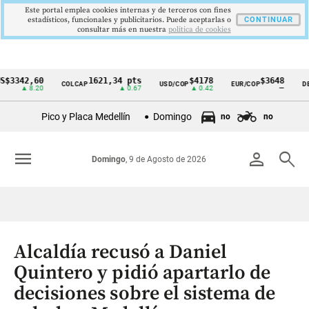
Este portal emplea cookies internas y de terceros con fines
estadísticos, funcionales y publicitarios. Puede aceptarlas o
CONTINUAR
consultar más en nuestra
politica de cookies
42,60
1621,34 pts
$4178
$3648
COLCAP
USD/COP
EUR/COP
DESEMP
Cintillo
▲ 8.20
▲ 0.67
▲ 0.42
—
de
Pico y Placa Medellín
Domingo
no
no
indicadores
económicos
menu
person
search
Domingo
, 9 de Agosto de 2026
Colombia
Alcaldía recusó a Daniel
Quintero y pidió apartarlo de
decisiones sobre el sistema de