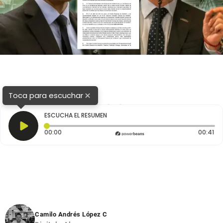
×
Toca para escuchar
1
2
3
ESCUCHA EL RESUMEN
Tiempo transcurrido: 0 segundos
Du
00:00
00:41
Camilo Andrés López C