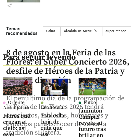
share
Temas
Salud
Alcaldía de Medellín
superintende
recomendados
8 de agosto en la Feria de las
Para seguir leyendo
Flores: el Súper Concierto 2026,
desfile de Héroes de la Patria y
mucha diversión
El penúltimo día de la programación de
Oriente
Fútbol
la Feria de las Flores 2026 tendrá
Economía
Antioqueño
Jáminton
conciertos, tablados, homenajes y
Esta es la
Flores que
Campaz
hoja de
cruzan el
revela su
espacios para conocer de cerca la
ruta que
cielo: así
futuro tras
tradición silletera.
los
es el
brillar en