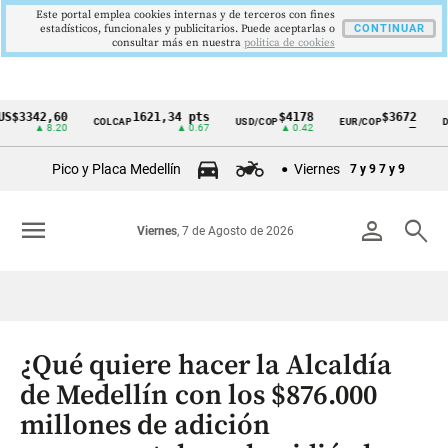
Este portal emplea cookies internas y de terceros con fines
estadísticos, funcionales y publicitarios. Puede aceptarlas o
CONTINUAR
consultar más en nuestra
politica de cookies
42,60
1621,34 pts
$4178
$3672
COLCAP
USD/COP
EUR/COP
DESEMP
Cintillo
▲ 8.20
▲ 0.67
▲ 0.42
—
de
Pico y Placa Medellín
Viernes
7 y 9
7 y 9
indicadores
económicos
menu
person
search
Viernes
, 7 de Agosto de 2026
Colombia
¿Qué quiere hacer la Alcaldía
de Medellín con los $876.000
millones de adición