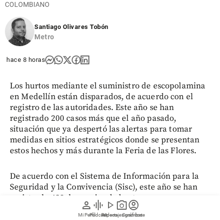
COLOMBIANO
Santiago Olivares Tobón
Metro
hace 8 horas
Los hurtos mediante el suministro de escopolamina
en Medellín están disparados, de acuerdo con el
registro de las autoridades. Este año se han
registrado 200 casos más que el año pasado,
situación que ya despertó las alertas para tomar
medidas en sitios estratégicos donde se presentan
estos hechos y más durante la Feria de las Flores.
De acuerdo con el Sistema de Información para la
Seguridad y la Convivencia (Sisc), este año se han
registrado 428 denuncias de hurto a personas
person
graphic_eq
play_arrow
photo_camera
account_circle
mediante el suministro de escopolamina en
Mi Perfil
Pódcast
Reportajes gráficos
Videos
Suscríbete
Medellín. El año pasado, a la misma fecha, se