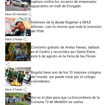
captura contra los sicarios de empresario
aguacatero en mall de Envigado
share
hace 32 minutos
Intereses de la deuda llegarían a $84,8
billones: casi lo mismo que toda la inversión
del PGN
share
hace 2 horas
Concierto gratuito de Arelys Henao, tablado
en el Centro y recorridos por Santa Elena
este 6 de agosto en la Feria de las Flores
share
Bogotá tiene uno de los 10 mejores colegios
del mundo: así puede votar por el colegio
colombiano
share
hace 2 horas
Así es el plan para que La Escombrera de la
Comuna 13 de Medellín se vuelva