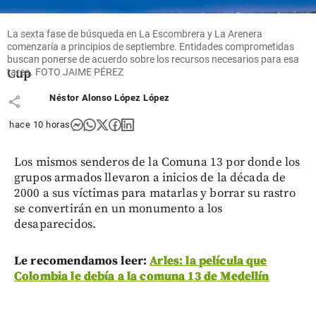
doblete y
ya es el
goleador
La sexta fase de búsqueda en La Escombrera y La Arenera
de la
comenzaría a principios de septiembre. Entidades comprometidas
Leagues
buscan ponerse de acuerdo sobre los recursos necesarios para esa
Cup
tarea. FOTO JAIME PÉREZ
Néstor Alonso López López
share
hace 10 horas
Los mismos senderos de la Comuna 13 por donde los
grupos armados llevaron a inicios de la década de
2000 a sus víctimas para matarlas y borrar su rastro
se convertirán en un monumento a los
desaparecidos.
Le recomendamos leer:
Arles: la película que
Colombia le debía a la comuna 13 de Medellín