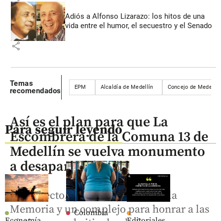
Adiós a Alfonso Lizarazo: los hitos de una
vida entre el humor, el secuestro y el Senado
share
Temas
EPM
Alcaldía de Medellín
Concejo de Medellín
recomendados
Así es el plan para que La
Para seguir leyendo
Escombrera de la Comuna 13 de
Medellín se vuelva monumento
a desaparecidos
El proyecto, que incluye Ruta de la
Memoria y un complejo para honrar a las
Colombia
Economía
Editoriales