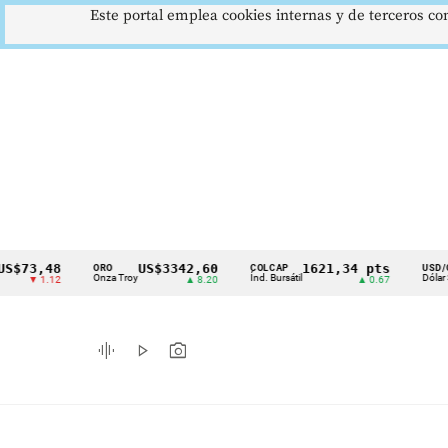
Este portal emplea cookies internas y de terceros con
48
US$3342,60
1621,34 pts
$41
ORO
COLCAP
USD/COP
Cintillo
Onza Troy
Índ. Bursátil
Dólar Spot
.12
▲ 8.20
▲ 0.67
▲ 0
de
indicadores
graphic_eq
play_arrow
photo_camera
económicos
Colombia