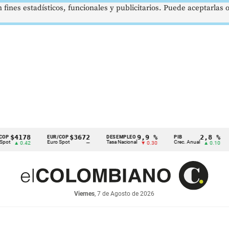
 fines estadísticos, funcionales y publicitarios. Puede aceptarlas
78
$3672
9,9 %
2,8 %
EUR/COP
DESEMPLEO
PIB
TRM
Euro Spot
Tasa Nacional
Crec. Anual
Tasa R
.42
—
▼ 0.30
▲ 0.10
Viernes
, 7 de Agosto de 2026