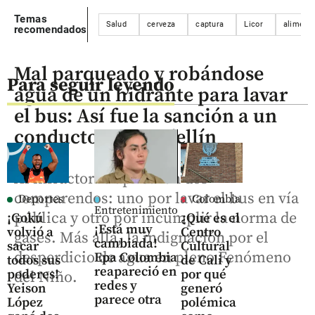
Temas
Salud
cerveza
captura
Licor
aliment
recomendados
Mal parqueado y robándose
Para seguir leyendo
agua de un hidrante para lavar
el bus: Así fue la sanción a un
conductor en Medellín
Al infractor le aplicaron dos
comparendos: uno por lavar el bus en vía
Deportes
Colombia
Entretenimiento
pública y otro por incumplir la norma de
¡Gokú
¿Qué es el
¡Está muy
volvió a
Centro
gases. Más allá, la indignación por el
cambiada!
sacar
Cultural
desperdicio de agua en pleno Fenómeno
Epa Colombia
todos sus
de Cali y
reapareció en
poderes!
por qué
del Niño.
redes y
Yeison
generó
parece otra
López
polémica