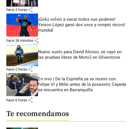
share
hace 2 horas
¡Gokú volvió a sacar todos sus poderes!
Yeison López ganó dos oros y rompió récord
mundial
share
hace 36 minutos
Nuevo susto para David Alonso, se cayó en
las pruebas libres de Moto2 en Silverstone
share
hace 2 horas
En vivo | De la Espriella ya se reunió con
Felipe VI y Milei antes de la posesión; Cepeda
se encuentra en Barranquilla
share
hace 6 horas
Te recomendamos