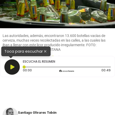
Las autoridades, además, encontraron 13.600 botellas vacías de
cerveza, muchas veces recolectadas en las calles, a las cuales las
iban a llenar con este licor producido irregularmente. FOTO:
CORTESÍA POLICÍA METRPOLITANA
×
Toca para escuchar
1
2
ESCUCHA EL RESUMEN
Tiempo transcurrido: 0 segundos
Du
00:00
00:49
Santiago Olivares Tobón