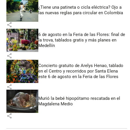
¿Tiene una patineta o cicla eléctrica? Ojo a
las nuevas reglas para circular en Colombia
share
6 de agosto en la Feria de las Flores: final de
la trova, tablados gratis y más planes en
Medellín
share
Concierto gratuito de Arelys Henao, tablado
en el Centro y recorridos por Santa Elena
este 6 de agosto en la Feria de las Flores
share
Murió la bebé hipopótamo rescatada en el
Magdalena Medio
share