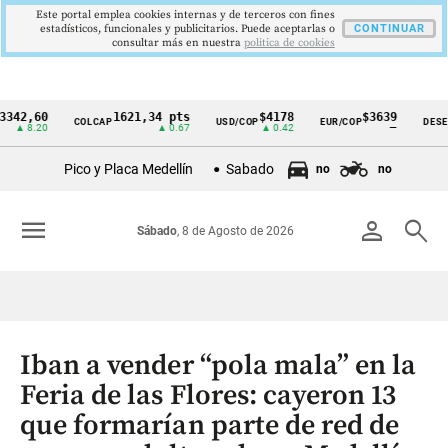
Este portal emplea cookies internas y de terceros con fines
estadísticos, funcionales y publicitarios. Puede aceptarlas o
CONTINUAR
consultar más en nuestra
politica de cookies
60
1621,34 pts
$4178
$3639
COLCAP
USD/COP
EUR/COP
DESEMPLEO
Cintillo
.20
▲ 0.67
▲ 0.42
—
de
Pico y Placa Medellín
Sabado
no
no
indicadores
económicos
menu
person
search
Sábado
, 8 de Agosto de 2026
Colombia
Iban a vender “pola mala” en la
Feria de las Flores: cayeron 13
que formarían parte de red de