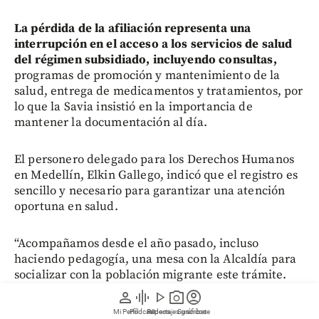
La pérdida de la afiliación representa una
interrupción en el acceso a los servicios de salud
del régimen subsidiado, incluyendo consultas,
programas de promoción y mantenimiento de la
salud, entrega de medicamentos y tratamientos, por
lo que la Savia insistió en la importancia de
mantener la documentación al día.
El personero delegado para los Derechos Humanos
en Medellín, Elkin Gallego, indicó que el registro es
sencillo y necesario para garantizar una atención
oportuna en salud.
“Acompañamos desde el año pasado, incluso
haciendo pedagogía, una mesa con la Alcaldía para
socializar con la población migrante este trámite.
Efectivamente, es una barrera administrativa que
person
graphic_eq
play_arrow
photo_camera
account_circle
se presenta,
pero también es importante el llamado
Mi Perfil
Pódcast
Reportajes gráficos
Videos
Suscríbete