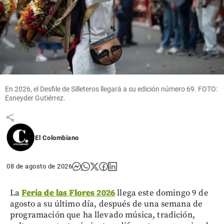
Columnistas
Uribe
tiene
En 2026, el Desfile de Silleteros llegará a su edición número 69. FOTO:
razón
Esneyder Gutiérrez.
share
El Colombiano
08 de agosto de 2026
La
Feria de las Flores 2026
llega este domingo 9 de
agosto a su último día, después de una semana de
programación que ha llevado música, tradición,