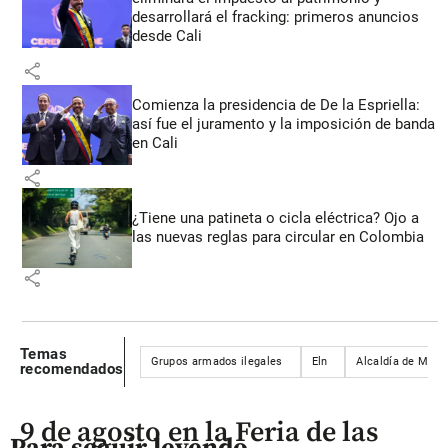
desarrollará el fracking: primeros anuncios
desde Cali
share
Comienza la presidencia de De la Espriella:
así fue el juramento y la imposición de banda
en Cali
share
¿Tiene una patineta o cicla eléctrica? Ojo a
las nuevas reglas para circular en Colombia
share
Temas
Grupos armados ilegales
Eln
Alcaldía de Medel
recomendados
9 de agosto en la Feria de las