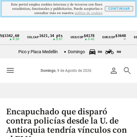
Este portal emplea cookies internas y de terceros con fines
estadísticos, funcionales y publicitarios. Puede aceptarlas o
CONTINUAR
consultar más en nuestra
politica de cookies
42,60
1621,34 pts
$4178
$3648
COLCAP
USD/COP
EUR/COP
DESEMP
Cintillo
▲ 8.20
▲ 0.67
▲ 0.42
—
de
Pico y Placa Medellín
Domingo
no
no
indicadores
económicos
menu
person
search
Domingo
, 9 de Agosto de 2026
Colombia
Encapuchado que disparó
contra policías desde la U. de
Antioquia tendría vínculos con