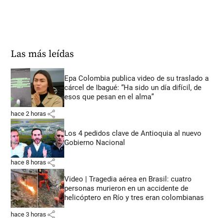
Las más leídas
Epa Colombia publica video de su traslado a
cárcel de Ibagué: “Ha sido un día difícil, de
esos que pesan en el alma”
share
hace 2 horas
Los 4 pedidos clave de Antioquia al nuevo
Gobierno Nacional
share
hace 8 horas
Video | Tragedia aérea en Brasil: cuatro
personas murieron en un accidente de
helicóptero en Río y tres eran colombianas
share
hace 3 horas