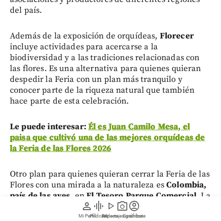
del país.
Además de la exposición de orquídeas,
Florecer
incluye actividades para acercarse a la
biodiversidad y a las tradiciones relacionadas con
las flores. Es una alternativa para quienes quieran
despedir la Feria con un plan más tranquilo y
conocer parte de la riqueza natural que también
hace parte de esta celebración.
Le puede interesar:
Él es Juan Camilo Mesa, el
paisa que cultivó una de las mejores orquídeas de
la Feria de las Flores 2026
Otro plan para quienes quieran cerrar la Feria de las
Flores con una mirada a la naturaleza es
Colombia,
país de las aves
, en
El Tesoro Parque Comercial
. La
person
graphic_eq
play_arrow
photo_camera
account_circle
experiencia, de ingreso libre, transforma diferentes
plazas del centro comercial con esculturas,
Mi Perfil
Pódcast
Reportajes gráficos
Videos
Suscríbete