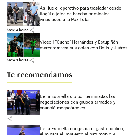
Así fue el operativo para trasladar desde
Itagüí a jefes de bandas criminales
vinculados a la Paz Total
share
hace 4 horas
Video | “Cucho” Hernández y Estupiñán
marcaron: vea sus goles con Betis y Juárez
share
hace 3 horas
Te recomendamos
De la Espriella dio por terminadas las
negociaciones con grupos armados y
anunció megacárceles
share
De la Espriella congelará el gasto público,
eliminará el impuesto al patrimonio y