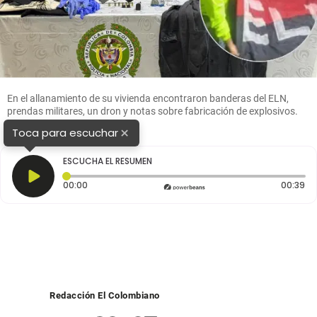
En el allanamiento de su vivienda encontraron banderas del ELN,
prendas militares, un dron y notas sobre fabricación de explosivos.
Fotos: cortesía
×
Toca para escuchar
ESCUCHA EL RESUMEN
Tiempo transcurrido: 0 segundos
Du
00:00
00:39
Redacción El Colombiano