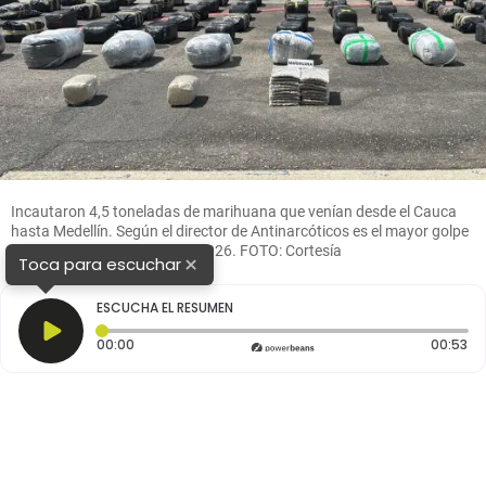
Incautaron 4,5 toneladas de marihuana que venían desde el Cauca
hasta Medellín. Según el director de Antinarcóticos es el mayor golpe
del tráfico de marihuana en 2026. FOTO: Cortesía
×
Toca para escuchar
ESCUCHA EL RESUMEN
Tiempo transcurrido: 0 segundos
Du
00:00
00:53