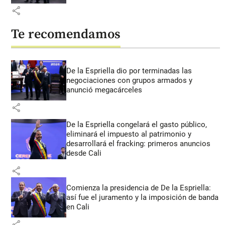
share
Te recomendamos
De la Espriella dio por terminadas las
negociaciones con grupos armados y
anunció megacárceles
share
De la Espriella congelará el gasto público,
eliminará el impuesto al patrimonio y
desarrollará el fracking: primeros anuncios
desde Cali
share
Comienza la presidencia de De la Espriella:
así fue el juramento y la imposición de banda
en Cali
share