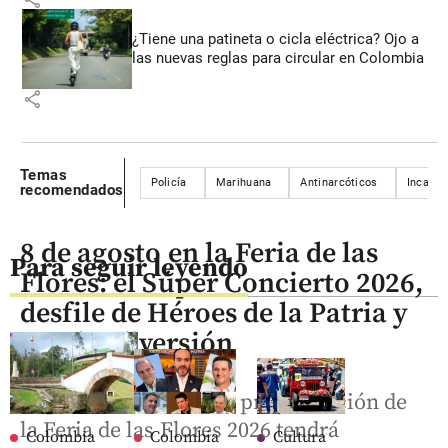
¿Tiene una patineta o cicla eléctrica? Ojo a
las nuevas reglas para circular en Colombia
share
Temas
Policía
Marihuana
Antinarcóticos
Incauta
recomendados
8 de agosto en la Feria de las
Para seguir leyendo
Flores: el Súper Concierto 2026,
desfile de Héroes de la Patria y
mucha diversión
El penúltimo día de la programación de
la Feria de las Flores 2026 tendrá
Colombia
Colombia
Cultura