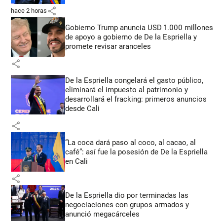
share
hace 2 horas
Gobierno Trump anuncia USD 1.000 millones
de apoyo a gobierno de De la Espriella y
promete revisar aranceles
share
De la Espriella congelará el gasto público,
eliminará el impuesto al patrimonio y
desarrollará el fracking: primeros anuncios
desde Cali
share
“La coca dará paso al coco, al cacao, al
café”: así fue la posesión de De la Espriella
en Cali
share
De la Espriella dio por terminadas las
negociaciones con grupos armados y
anunció megacárceles