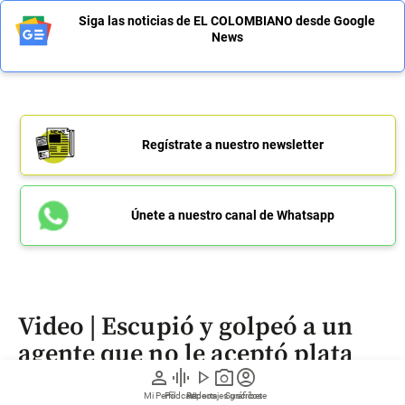
Siga las noticias de EL COLOMBIANO desde Google
News
Regístrate a nuestro newsletter
Únete a nuestro canal de Whatsapp
Video | Escupió y golpeó a un
agente que no le aceptó plata
person
graphic_eq
play_arrow
photo_camera
account_circle
para que no lo multara
Mi Perfil
Pódcast
Reportajes gráficos
Videos
Suscríbete