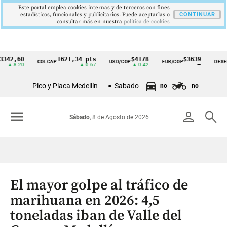
Este portal emplea cookies internas y de terceros con fines
estadísticos, funcionales y publicitarios. Puede aceptarlas o
CONTINUAR
consultar más en nuestra
politica de cookies
60
1621,34 pts
$4178
$3639
COLCAP
USD/COP
EUR/COP
DESEMPLEO
Cintillo
.20
▲ 0.67
▲ 0.42
—
de
Pico y Placa Medellín
Sabado
no
no
indicadores
económicos
menu
person
search
Sábado
, 8 de Agosto de 2026
Colombia
El mayor golpe al tráfico de
marihuana en 2026: 4,5
toneladas iban de Valle del