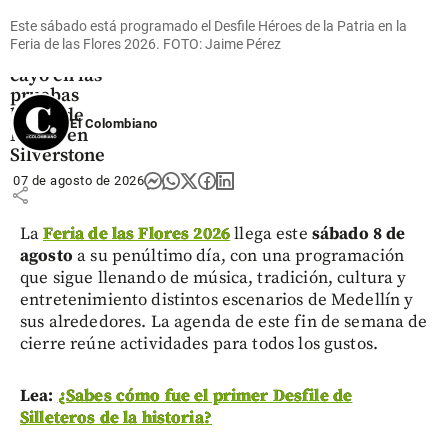
susto para
Este sábado está programado el Desfile Héroes de la Patria en la
David
Feria de las Flores 2026. FOTO: Jaime Pérez
Alonso, se
cayó en las
pruebas
libres de
El Colombiano
Moto2 en
Silverstone
07 de agosto de 2026
share
La
Feria de las Flores 2026
llega este
sábado 8 de
agosto
a su penúltimo día, con una programación
que sigue llenando de música, tradición, cultura y
entretenimiento distintos escenarios de Medellín y
sus alrededores. La agenda de este fin de semana de
cierre reúne actividades para todos los gustos.
Lea:
¿Sabes cómo fue el primer Desfile de
Silleteros de la historia?