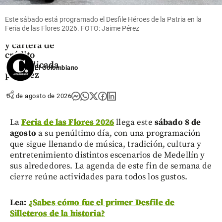
su estrategia
con IA: 80%
Este sábado está programado el Desfile Héroes de la Patria en la
de atención
Feria de las Flores 2026. FOTO: Jaime Pérez
automatizada
y cartera de
crédito
multiplicada
El Colombiano
por diez
share
07 de agosto de 2026
La
Feria de las Flores 2026
llega este
sábado 8 de
agosto
a su penúltimo día, con una programación
que sigue llenando de música, tradición, cultura y
entretenimiento distintos escenarios de Medellín y
sus alrededores. La agenda de este fin de semana de
cierre reúne actividades para todos los gustos.
Lea:
¿Sabes cómo fue el primer Desfile de
Silleteros de la historia?