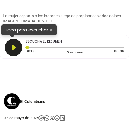
La mujer espantó a los ladrones luego de propinarles varios golpes.
IMAGEN TOMADA DE VIDEO
×
Toca para escuchar
ESCUCHA EL RESUMEN
Tiempo transcurrido: 0 segundos
Du
00:00
00:48
El Colombiano
07 de mayo de 2025