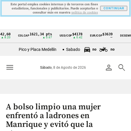
Este portal emplea cookies internas y de terceros con fines
estadísticos, funcionales y publicitarios. Puede aceptarlas o
CONTINUAR
consultar más en nuestra
politica de cookies
0
1621,34 pts
$4178
$3639
9
COLCAP
USD/COP
EUR/COP
DESEMPLEO
Cintillo
0
▲ 0.67
▲ 0.42
—
▼ 
de
Pico y Placa Medellín
Sabado
no
no
indicadores
económicos
menu
person
search
Sábado
, 8 de Agosto de 2026
Colombia
A bolso limpio una mujer
enfrentó a ladrones en
Manrique y evitó que la