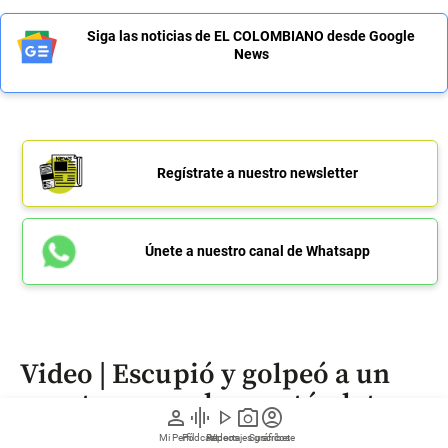
Siga las noticias de EL COLOMBIANO desde Google
News
Regístrate a nuestro newsletter
Únete a nuestro canal de Whatsapp
Video | Escupió y golpeó a un
agente que no le aceptó plata
person
graphic_eq
play_arrow
photo_camera
account_circle
para que no lo multara
Mi Perfil
Pódcast
Reportajes gráficos
Videos
Suscríbete