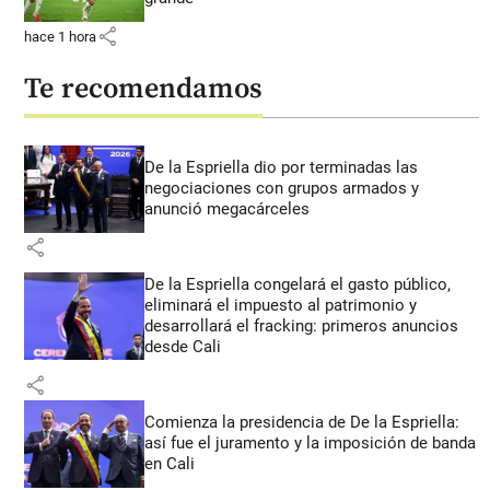
share
hace 1 hora
Te recomendamos
De la Espriella dio por terminadas las
negociaciones con grupos armados y
anunció megacárceles
share
De la Espriella congelará el gasto público,
eliminará el impuesto al patrimonio y
desarrollará el fracking: primeros anuncios
desde Cali
share
Comienza la presidencia de De la Espriella:
así fue el juramento y la imposición de banda
en Cali