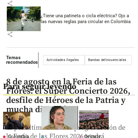
share
¿Tiene una patineta o cicla eléctrica? Ojo a
las nuevas reglas para circular en Colombia
share
Temas
Actividades ilegales
Bandas delincuenciales
D
recomendados
8 de agosto en la Feria de las
Para seguir leyendo
Flores: el Súper Concierto 2026,
desfile de Héroes de la Patria y
mucha diversión
El penúltimo día de la programación de
la Feria de las Flores 2026 tendrá
Colombia
Oriente