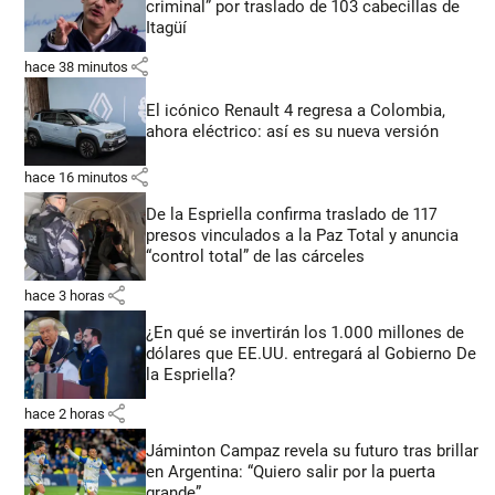
criminal” por traslado de 103 cabecillas de
Itagüí
share
hace 38 minutos
El icónico Renault 4 regresa a Colombia,
ahora eléctrico: así es su nueva versión
share
hace 16 minutos
De la Espriella confirma traslado de 117
presos vinculados a la Paz Total y anuncia
“control total” de las cárceles
share
hace 3 horas
¿En qué se invertirán los 1.000 millones de
dólares que EE.UU. entregará al Gobierno De
la Espriella?
share
hace 2 horas
Jáminton Campaz revela su futuro tras brillar
en Argentina: “Quiero salir por la puerta
grande”