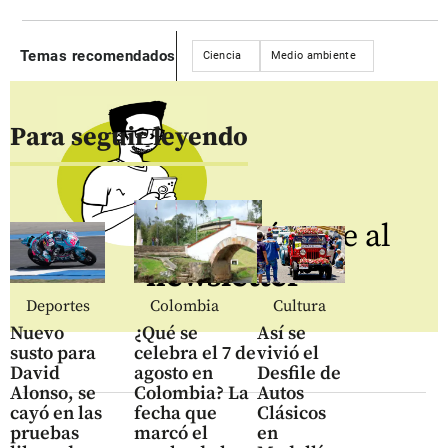
Temas recomendados
Ciencia
Medio ambiente
Para seguir leyendo
Regístrate al
newsletter
Deportes
Colombia
Cultura
Nuevo
¿Qué se
Así se
susto para
celebra el 7 de
vivió el
David
agosto en
Desfile de
Alonso, se
Colombia? La
Autos
cayó en las
fecha que
Clásicos
pruebas
marcó el
en