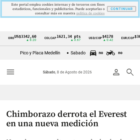
Este portal emplea cookies internas y de terceros con fines
estadísticos, funcionales y publicitarios. Puede aceptarlas o
CONTINUAR
consultar más en nuestra
politica de cookies
US$3342,60
1621,34 pts
$4178
$363
ORO
COLCAP
USD/COP
EUR/COP
Cintillo
▲ 8.20
▲ 0.67
▲ 0.42
de
Pico y Placa Medellín
Sabado
no
no
indicadores
económicos
menu
person
search
Sábado
, 8 de Agosto de 2026
Colombia
Chimborazo derrota el Everest
en una nueva medición