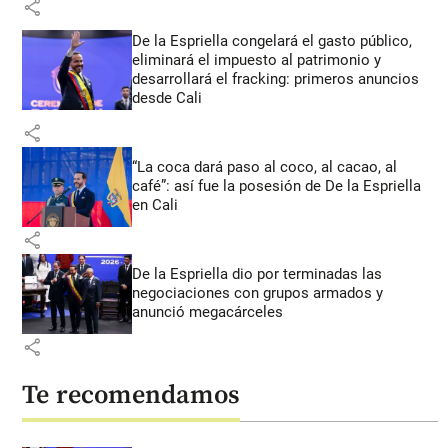
share
De la Espriella congelará el gasto público,
eliminará el impuesto al patrimonio y
desarrollará el fracking: primeros anuncios
desde Cali
share
“La coca dará paso al coco, al cacao, al
café”: así fue la posesión de De la Espriella
en Cali
share
De la Espriella dio por terminadas las
negociaciones con grupos armados y
anunció megacárceles
share
Te recomendamos