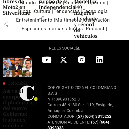
libres de
rumbo de la
Medellín:
Mundo
Economía
Deportes
Opinión
Moto2 en
Independencia
140
Blogs
Cultura
Tendencias
Tecnología
Silverstone
mujeres
share
al volante
Entretenimiento
Multimedia
Generación
share
y récord
Especiales marcas aliadas
Pódcast
de
vehículos
share
REDES SOCIALES
Colombia
COPYRIGHT © 2026 EL COLOMBIANO
Así va el
S.A.S
cuerpo
NIT: 890901352-3
diplomático
Carrera 48 N° 30 Sur - 119, Envigado,
del nuevo
Antioquia, Colombia.
Gobierno:
CONMUTADOR:
(57) (604) 3315252
lealtades,
ATENCIÓN AL CLIENTE:
(57) (604)
mérito y
3393333