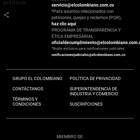
políticos
servicio@elcolombiano.com.co
*Para asuntos relacionados con
share
peticiones, quejas y reclamos (PQR),
haz clic aquí
PROGRAMA DE TRANSPARENCIA Y
ÉTICA EMPRESARIAL:
oficialdecumplimiento@elcolombiano.com.
*Buzón exclusivo para notificaciones judiciales:
notificacionesjudiciales@elcolombiano.com.co
GRUPO EL COLOMBIANO
POLÍTICA DE PRIVACIDAD
CONTÁCTANOS
SUPERINTENDENCIA DE
INDUSTRIA Y COMERCIO
TÉRMINOS Y
CONDICIONES
SUSCRIPCIONES
MIEMBRO DE: