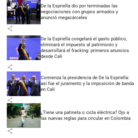
De la Espriella dio por terminadas las
negociaciones con grupos armados y
anunció megacárceles
share
De la Espriella congelará el gasto público,
eliminará el impuesto al patrimonio y
desarrollará el fracking: primeros anuncios
desde Cali
share
Comienza la presidencia de De la Espriella:
así fue el juramento y la imposición de banda
en Cali
share
¿Tiene una patineta o cicla eléctrica? Ojo a
las nuevas reglas para circular en Colombia
share