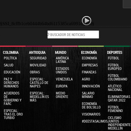
§SSI_8cffb1ceb0444b64bd6115385ca6991d_SSI§
COLOMBIA
ANTIOQUIA
MUNDO
ECONOMÍA
DEPORTES
POLÍTICA
SEGURIDAD
AMÉRICA
ECONOMÍA
FÚTBOL
LATINA
SALUD
MOVILIDAD
EMPRESAS
FÚTBOL
ESTADOS
EUROPEO
EDUCACIÓN
OBRAS
UNIDOS
FINANZAS
FÚTBOL
PAZ Y
ESPECIAL:
VENEZUELA
AGRO
COLOMBIANO
DERECHOS
CASTILLO DE
HUMANOS
NAIPES
EUROPA
INNOVACIÓN
ATLÉTICO
NACIONAL
ACUERDOS
ESPECIAL:
MEDIO
SALARIO
DE
MEDELLÍN ES
ORIENTE
MÍNIMO
ELIMINATORIAS
GOBIERNO Y
MÁS
QATAR 2022
FARC
ECONOMÍA
DE BOLSILLO
FÚTBOL
ESPECIAL:
FEMENINO
TRAS EL ORO
VISIONARIOS
TURBIO
CICLISMO
#DEESTASALIMOSJUNTOS
INDEPENDIENTE
MEDELLÍN