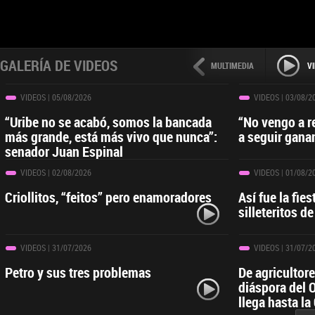
GALERÍA DE VIDEOS
MULTIMEDIA
V
VIDEOS
| 05/08/2026
VIDEOS
| 03/08/2
“Uribe no se acabó, somos la bancada
“No vengo a r
más grande, está más vivo que nunca”:
a seguir gana
senador Juan Espinal
VIDEOS
| 02/08/2026
VIDEOS
| 01/08/2
Criollitos, “feitos” pero enamoradores
Así fue la fies
silleteritos de
VIDEOS
| 31/07/2026
VIDEOS
| 31/07/2
Petro y sus tres problemas
De agricultor
diáspora del 
llega hasta la