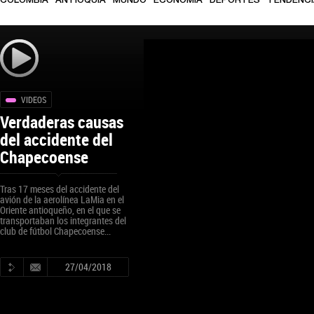
COLOMBIA
ANTIOQUIA
MUNDO
ECONOMÍA
DEPORTES
TENDENC
VIDEOS
Verdaderas causas
del accidente del
Chapecoense
Tras 17 meses del accidente del
avión de la aerolínea LaMia en el
Oriente antioqueño, en el que se
transportaban los integrantes del
club de fútbol Chapecoense...
27/04/2018