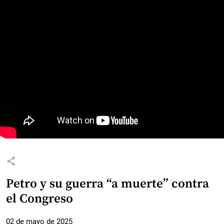
share
Petro y su guerra “a muerte” contra
el Congreso
02 de mayo de 2025