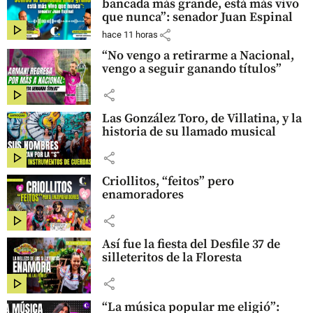
bancada más grande, está más vivo
que nunca”: senador Juan Espinal
share
hace 11 horas
“No vengo a retirarme a Nacional,
vengo a seguir ganando títulos”
share
Las González Toro, de Villatina, y la
historia de su llamado musical
share
Criollitos, “feitos” pero
enamoradores
share
Así fue la fiesta del Desfile 37 de
silleteritos de la Floresta
share
“La música popular me eligió”: