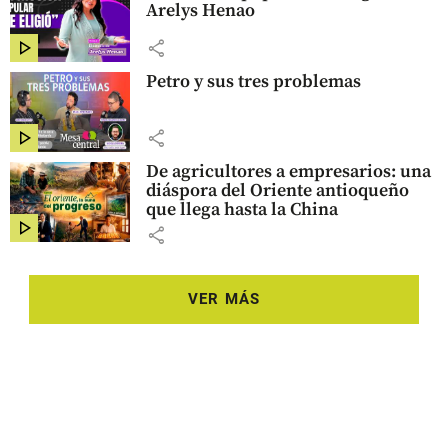
Arelys Henao
share
Petro y sus tres problemas
share
De agricultores a empresarios: una
diáspora del Oriente antioqueño
que llega hasta la China
share
VER MÁS