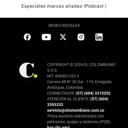
Especiales marcas aliadas
Pódcast
REDES SOCIALES
COPYRIGHT © 2026 EL COLOMBIANO
S.A.S
NIT: 890901352-3
Carrera 48 N° 30 Sur - 119, Envigado,
Antioquia, Colombia.
CONMUTADOR:
(57) (604) 3315252
ATENCIÓN AL CLIENTE:
(57) (604)
3393333
servicio@elcolombiano.com.co
*Para asuntos relacionados con
peticiones, quejas y reclamos (PQR),
haz clic aquí