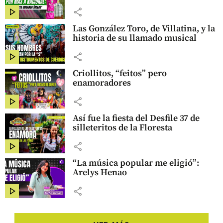
share
Las González Toro, de Villatina, y la
historia de su llamado musical
share
Criollitos, “feitos” pero
enamoradores
share
Así fue la fiesta del Desfile 37 de
silleteritos de la Floresta
share
“La música popular me eligió”:
Arelys Henao
share