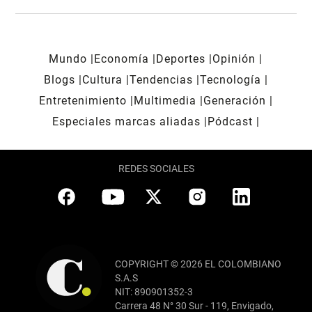
Mundo
Economía
Deportes
Opinión
Blogs
Cultura
Tendencias
Tecnología
Entretenimiento
Multimedia
Generación
Especiales marcas aliadas
Pódcast
REDES SOCIALES
COPYRIGHT © 2026 EL COLOMBIANO
S.A.S
NIT: 890901352-3
Carrera 48 N° 30 Sur - 119, Envigado,