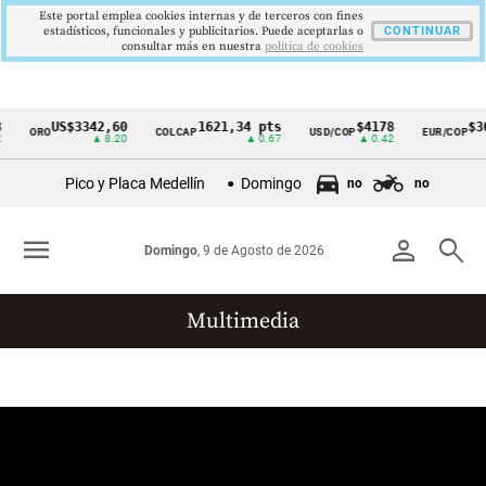
Este portal emplea cookies internas y de terceros con fines
estadísticos, funcionales y publicitarios. Puede aceptarlas o
CONTINUAR
consultar más en nuestra
politica de cookies
US$3342,60
1621,34 pts
$4178
$36
ORO
COLCAP
USD/COP
EUR/COP
Cintillo
▲ 8.20
▲ 0.67
▲ 0.42
de
Pico y Placa Medellín
Domingo
no
no
indicadores
económicos
menu
person
search
Domingo
, 9 de Agosto de 2026
Colombia
Multimedia
Reportajes gráficos
Videos
Infografías