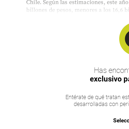
Chile. Según las estimaciones, este año
billones de pesos, menores a los 16,6 b
Has encont
exclusivo p
Entérate de qué tratan 
desarrolladas con per
Selecc