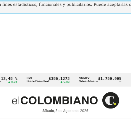
 fines estadísticos, funcionales y publicitarios. Puede aceptarlas
8 %
$386,1273
$1.750.905
UVR
SMMLV
BRENT
Unidad Valor Real
Salario Mínimo
Petróleo
.05
▲ 0.03
—
Sábado
, 8 de Agosto de 2026