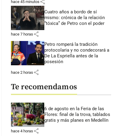
share
hace 45 minutos
Cuatro años a bordo de sí
mismo: crónica de la relación
“tóxica” de Petro con el poder
share
hace 7 horas
Petro romperá la tradición
protocolaria y no condecorará a
De La Espriella antes de la
posesión
share
hace 2 horas
Te recomendamos
6 de agosto en la Feria de las
Flores: final de la trova, tablados
gratis y más planes en Medellín
share
hace 4 horas