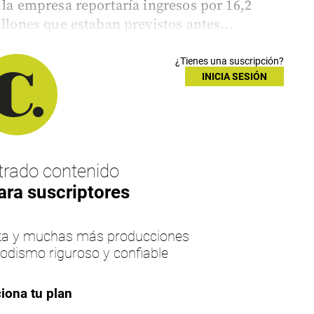
 la empresa reportaría ingresos por 16,2
illones que estaban previstos antes...
¿Tienes una suscripción?
INICIA SESIÓN
rado contenido
ara suscriptores
esta y muchas más producciones
iodismo riguroso y confiable
iona tu plan