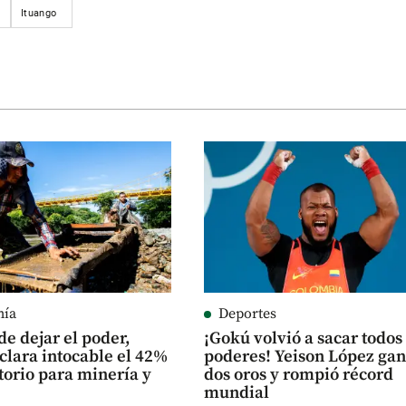
Ituango
mía
Deportes
de dejar el poder,
¡Gokú volvió a sacar todos
clara intocable el 42%
poderes! Yeison López ga
itorio para minería y
dos oros y rompió récord
o
mundial