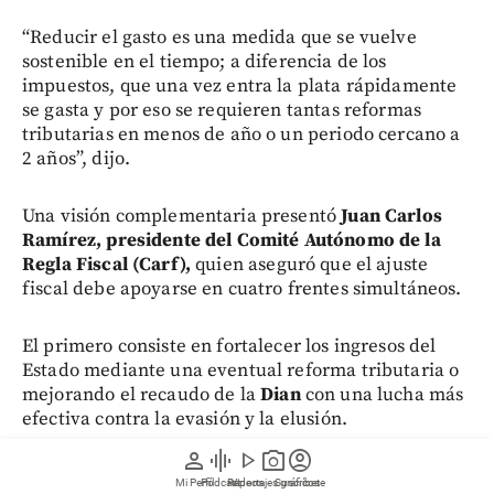
“Reducir el gasto es una medida que se vuelve
sostenible en el tiempo; a diferencia de los
impuestos, que una vez entra la plata rápidamente
se gasta y por eso se requieren tantas reformas
tributarias en menos de año o un periodo cercano a
2 años”, dijo.
Una visión complementaria presentó
Juan Carlos
Ramírez, presidente del Comité Autónomo de la
Regla Fiscal (Carf),
quien aseguró que el ajuste
fiscal debe apoyarse en cuatro frentes simultáneos.
El primero consiste en fortalecer los ingresos del
Estado mediante una eventual reforma tributaria o
mejorando el recaudo de la
Dian
con una lucha más
efectiva contra la evasión y la elusión.
person
graphic_eq
play_arrow
photo_camera
account_circle
Mi Perfil
Pódcast
Reportajes gráficos
Videos
Suscríbete