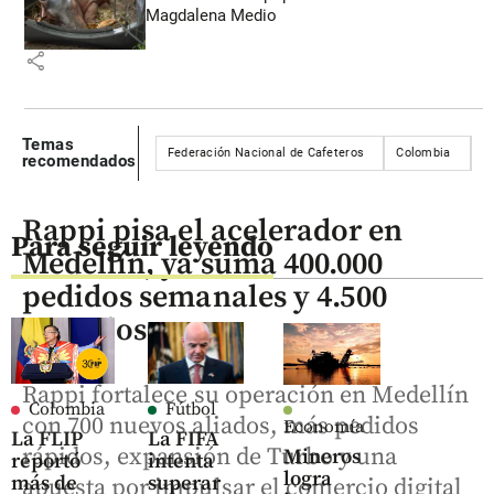
Magdalena Medio
share
Temas
Federación Nacional de Cafeteros
Colombia
R
recomendados
Rappi pisa el acelerador en
Para seguir leyendo
Medellín, ya suma 400.000
pedidos semanales y 4.500
negocios
Rappi fortalece su operación en Medellín
Colombia
Fútbol
con 700 nuevos aliados, más pedidos
Economía
La FLIP
La FIFA
rápidos, expansión de Turbo y una
Mineros
reportó
intenta
logra
más de
superar
apuesta por impulsar el comercio digital