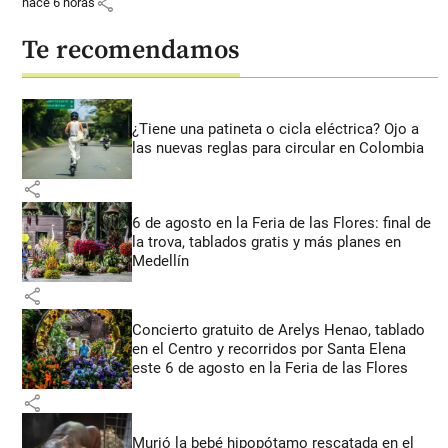
share
hace 6 horas
Te recomendamos
¿Tiene una patineta o cicla eléctrica? Ojo a
las nuevas reglas para circular en Colombia
share
6 de agosto en la Feria de las Flores: final de
la trova, tablados gratis y más planes en
Medellín
share
Concierto gratuito de Arelys Henao, tablado
en el Centro y recorridos por Santa Elena
este 6 de agosto en la Feria de las Flores
share
Murió la bebé hipopótamo rescatada en el