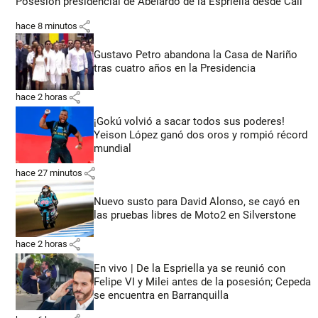
Posesión presidencial de Abelardo de la Espriella desde Cali
share
hace 8 minutos
Gustavo Petro abandona la Casa de Nariño
tras cuatro años en la Presidencia
share
hace 2 horas
¡Gokú volvió a sacar todos sus poderes!
Yeison López ganó dos oros y rompió récord
mundial
share
hace 27 minutos
Nuevo susto para David Alonso, se cayó en
las pruebas libres de Moto2 en Silverstone
share
hace 2 horas
En vivo | De la Espriella ya se reunió con
Felipe VI y Milei antes de la posesión; Cepeda
se encuentra en Barranquilla