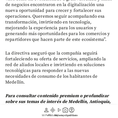
de negocios encontraron en la digitalización una
nueva oportunidad para crecer y fortalecer sus
operaciones. Queremos seguir acompañando esa
transformación, invirtiendo en tecnología,
mejorando la experiencia para los usuarios y
generando más oportunidades para los comercios y
repartidores que hacen parte de este ecosistema”.
La directiva aseguró que la compañía seguirá
fortaleciendo su oferta de servicios, ampliando la
red de aliados locales e invirtiendo en soluciones
tecnológicas para responder a las nuevas
necesidades de consumo de los habitantes de
Medellín.
Para consultar contenido premium o profundizar
sobre sus temas de interés de Medellín, Antioquia,
Colombia y el Mundo,
regístrese aquí.
person
graphic_eq
play_arrow
photo_camera
account_circle
Mi Perfil
Pódcast
Reportajes gráficos
Videos
Suscríbete