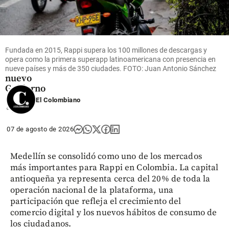
Colombia
Entre
caras
nuevas y
viejos
Fundada en 2015, Rappi supera los 100 millones de descargas y
conocidos:
opera como la primera superapp latinoamericana con presencia en
así es el
nueve países y más de 350 ciudades. FOTO: Juan Antonio Sánchez
nuevo
Gobierno
El Colombiano
share
07 de agosto de 2026
Medellín se consolidó como uno de los mercados
más importantes para Rappi en Colombia. La capital
antioqueña ya representa cerca del 20% de toda la
operación nacional de la plataforma, una
participación que refleja el crecimiento del
comercio digital y los nuevos hábitos de consumo de
los ciudadanos.