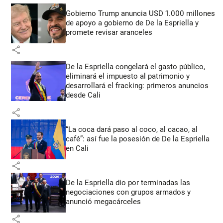
Gobierno Trump anuncia USD 1.000 millones
de apoyo a gobierno de De la Espriella y
promete revisar aranceles
share
De la Espriella congelará el gasto público,
eliminará el impuesto al patrimonio y
desarrollará el fracking: primeros anuncios
desde Cali
share
“La coca dará paso al coco, al cacao, al
café”: así fue la posesión de De la Espriella
en Cali
share
De la Espriella dio por terminadas las
negociaciones con grupos armados y
anunció megacárceles
share