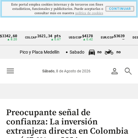
Este portal emplea cookies internas y de terceros con fines
estadísticos, funcionales y publicitarios. Puede aceptarlas o
CONTINUAR
consultar más en nuestra
politica de cookies
,60
1621,34 pts
$4178
$3639
COLCAP
USD/COP
EUR/COP
DESEMPLE
Cintillo
8.20
▲ 0.67
▲ 0.42
—
de
Pico y Placa Medellín
Sabado
no
no
indicadores
económicos
menu
person
search
Sábado
, 8 de Agosto de 2026
Colombia
Preocupante señal de
confianza: La inversión
extranjera directa en Colombia