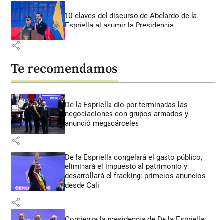
10 claves del discurso de Abelardo de la
Espriella al asumir la Presidencia
share
Te recomendamos
De la Espriella dio por terminadas las
negociaciones con grupos armados y
anunció megacárceles
share
De la Espriella congelará el gasto público,
eliminará el impuesto al patrimonio y
desarrollará el fracking: primeros anuncios
desde Cali
share
Comienza la presidencia de De la Espriella: