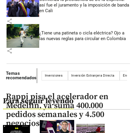
así fue el juramento y la imposición de banda
en Cali
share
¿Tiene una patineta o cicla eléctrica? Ojo a
las nuevas reglas para circular en Colombia
share
Temas
Inversiones
Inversión Extranjera Directa
Energí
recomendados
Rappi pisa el acelerador en
Para seguir leyendo
Medellín, ya suma 400.000
pedidos semanales y 4.500
negocios