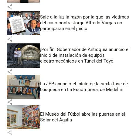
share
Sale a la luz la razón por la que las víctimas
del caso contra Jorge Alfredo Vargas no
participarán en el juicio
share
¡Por fin! Gobernador de Antioquia anunció el
inicio de instalación de equipos
electromecánicos en Túnel del Toyo
share
La JEP anunció el inicio de la sexta fase de
búsqueda en La Escombrera, de Medellín
share
El Museo del Fútbol abre las puertas en el
Solar del Águila
share