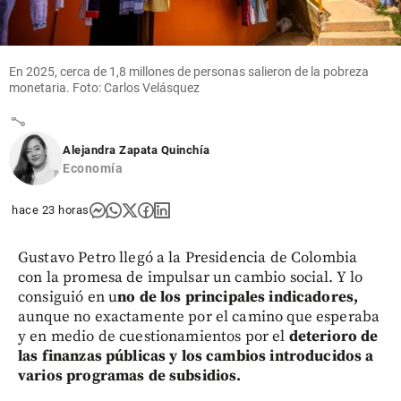
tras la
polémica
en la
Copa de
En 2025, cerca de 1,8 millones de personas salieron de la pobreza
Brasil
monetaria. Foto: Carlos Velásquez
share
Alejandra Zapata Quinchía
Economía
hace 23 horas
Gustavo Petro llegó a la Presidencia de Colombia
con la promesa de impulsar un cambio social. Y lo
consiguió en u
no de los principales indicadores,
aunque no exactamente por el camino que esperaba
y en medio de cuestionamientos por el
deterioro de
las finanzas públicas y los cambios introducidos a
varios programas de subsidios.