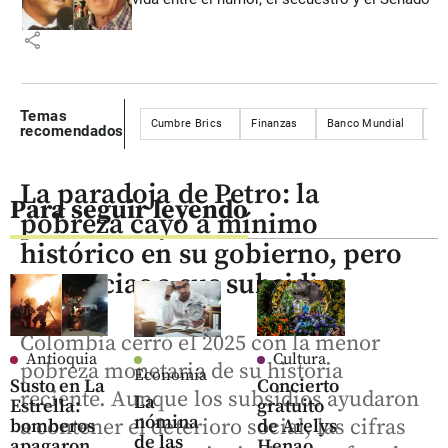
share
Temas
Cumbre Brics
Finanzas
Banco Mundial
Fo
recomendados
La paradoja de Petro: la
Para seguir leyendo
pobreza cayó a mínimo
histórico en su gobierno, pero
no gracias a sus subsidios
Colombia cerró el 2025 con la menor
Antioquia
Cultura
pobreza monetaria de su historia
Economía
Susto en La
Concierto
reciente. Aunque los subsidios ayudaron
La
Estrella:
gratuito
nómina
a contener el deterioro social, las cifras
bomberos
de Arelys
de las
apagaron
Henao,