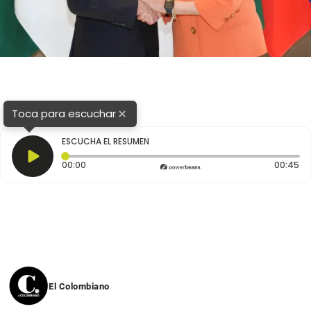
×
Toca para escuchar
ESCUCHA EL RESUMEN
Tiempo transcurrido: 0 segundos
Du
00:00
00:45
El Colombiano