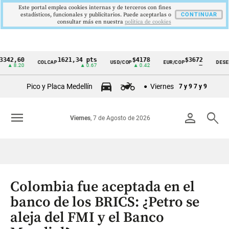
Este portal emplea cookies internas y de terceros con fines
estadísticos, funcionales y publicitarios. Puede aceptarlas o
CONTINUAR
consultar más en nuestra
politica de cookies
,60
1621,34 pts
$4178
$3672
COLCAP
USD/COP
EUR/COP
DESEMPLEO
Cintillo
.20
▲ 0.67
▲ 0.42
—
de
Pico y Placa Medellín
Viernes
7 y 9
7 y 9
indicadores
económicos
menu
person
search
Viernes
, 7 de Agosto de 2026
Colombia
Colombia fue aceptada en el
banco de los BRICS: ¿Petro se
aleja del FMI y el Banco