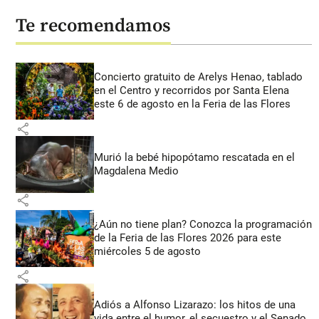
Te recomendamos
Concierto gratuito de Arelys Henao, tablado
en el Centro y recorridos por Santa Elena
este 6 de agosto en la Feria de las Flores
share
Murió la bebé hipopótamo rescatada en el
Magdalena Medio
share
¿Aún no tiene plan? Conozca la programación
de la Feria de las Flores 2026 para este
miércoles 5 de agosto
share
Adiós a Alfonso Lizarazo: los hitos de una
vida entre el humor, el secuestro y el Senado