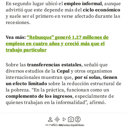
En segundo lugar ubicó el
empleo informal
, aunque
advirtió que este depende más del
ciclo económico
y suele ser el primero en verse afectado durante las
recesiones.
Vea más:
“Rebusque” generó 1,27 millones de
empleos en cuatro años y creció más que el
trabajo particular
Sobre las
transferencias estatales
, señaló que
diversos estudios de la
Cepal
y otros organismos
internacionales muestran que,
por sí solas, tienen
un efecto limitado
sobre la reducción estructural de
la pobreza. “En la práctica, funcionan como un
complemento de los ingresos
, especialmente de
quienes trabajan en la informalidad”, afirmó.
El reto de Colombia: evitar que la
person
graphic_eq
play_arrow
photo_camera
account_circle
pobreza vuelva a aumentar
Mi Perfil
Pódcast
Reportajes gráficos
Videos
Suscríbete